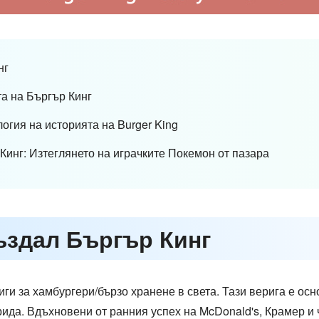
нг
та на Бъргър Кинг
логия на историята на Burger King
 Кинг: Изтеглянето на играчките Покемон от пазара
създал Бъргър Кинг
иги за хамбургери/бързо хранене в света. Тази верига е осн
ида. Вдъхновени от ранния успех на McDonald's, Крамер и ч