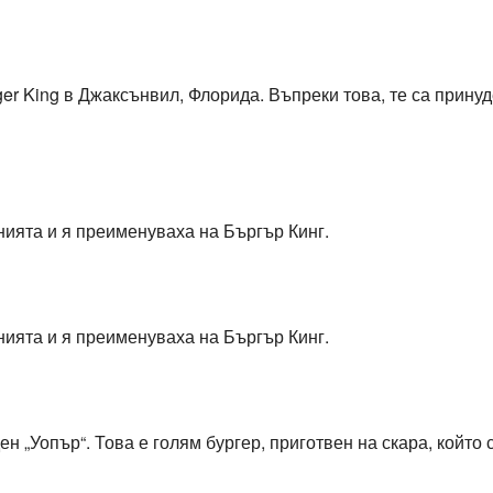
ger King в Джаксънвил, Флорида. Въпреки това, те са прину
ията и я преименуваха на Бъргър Кинг.
ията и я преименуваха на Бъргър Кинг.
н „Уопър“. Това е голям бургер, приготвен на скара, който 