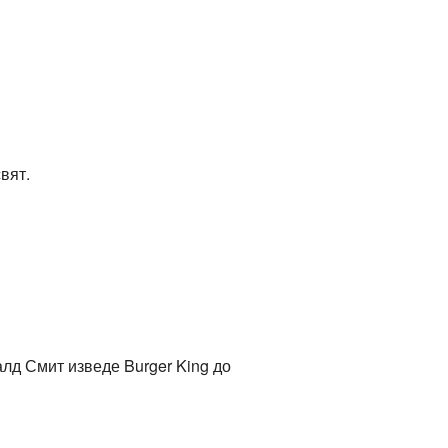
вят.
алд Смит изведе Burger King до