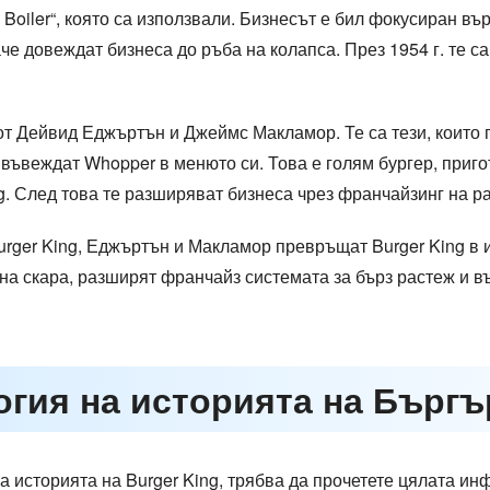
ta Boiler“, която са използвали. Бизнесът е бил фокусиран в
че довеждат бизнеса до ръба на колапса. През 1954 г. те с
от Дейвид Еджъртън и Джеймс Макламор. Те са тези, които 
те въвеждат Whopper в менюто си. Това е голям бургер, приг
g. След това те разширяват бизнеса чрез франчайзинг на ра
rger King, Еджъртън и Макламор превръщат Burger King в 
на скара, разширят франчайз системата за бърз растеж и в
огия на историята на Бъргъ
а историята на Burger King, трябва да прочетете цялата ин