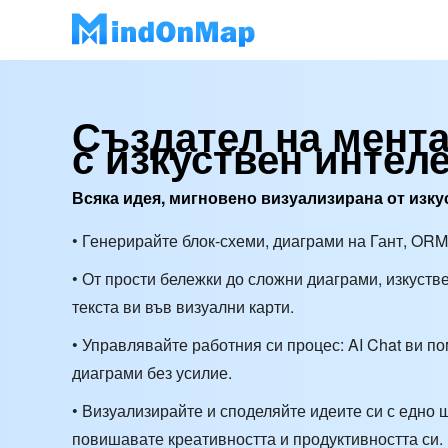
Създател на мента
с изкуствен интел
Всяка идея, мигновено визуализирана от изку
• Генерирайте блок-схеми, диаграми на Гант, ORM
• От прости бележки до сложни диаграми, изкуст
текста ви във визуални карти.
• Управлявайте работния си процес: AI Chat ви п
диаграми без усилие.
• Визуализирайте и споделяйте идеите си с едно щ
повишавате креативността и продуктивността си.