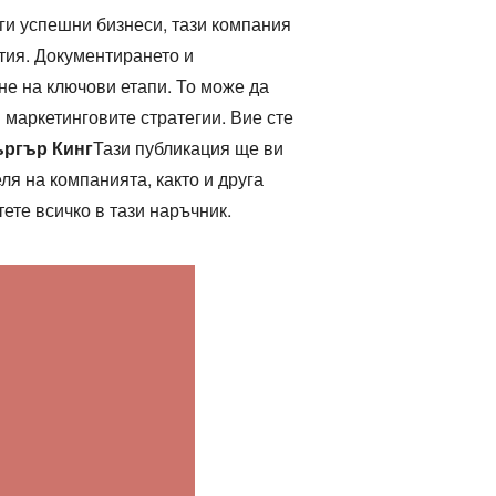
уги успешни бизнеси, тази компания
тия. Документирането и
не на ключови етапи. То може да
маркетинговите стратегии. Вие сте
ъргър Кинг
Тази публикация ще ви
я на компанията, както и друга
ете всичко в тази наръчник.