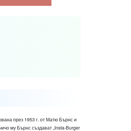
ована през 1953 г. от Матю Бърнс и
ичо му Бърнс създават „Insta-Burger