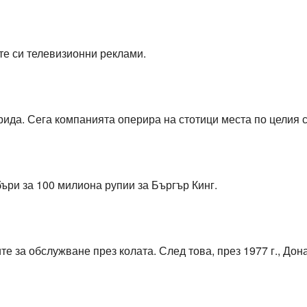
те си телевизионни реклами.
ида. Сега компанията оперира на стотици места по целия с
ъри за 100 милиона рупии за Бъргър Кинг.
е за обслужване през колата. След това, през 1977 г., Дон