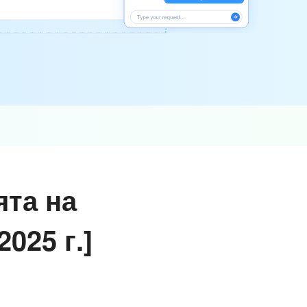
ята на
025 г.]