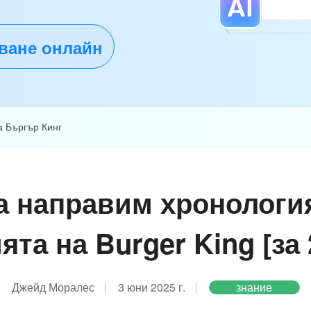
ване онлайн
а Бъргър Кинг
а направим хронологи
ята на Burger King [за 2
Джейд Моралес
3 юни 2025 г.
знание