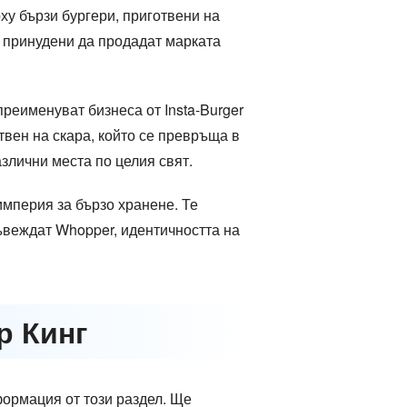
ърху бързи бургери, приготвени на
а принудени да продадат марката
преименуват бизнеса от Insta-Burger
отвен на скара, който се превръща в
злични места по целия свят.
империя за бързо хранене. Те
ъвеждат Whopper, идентичността на
р Кинг
формация от този раздел. Ще