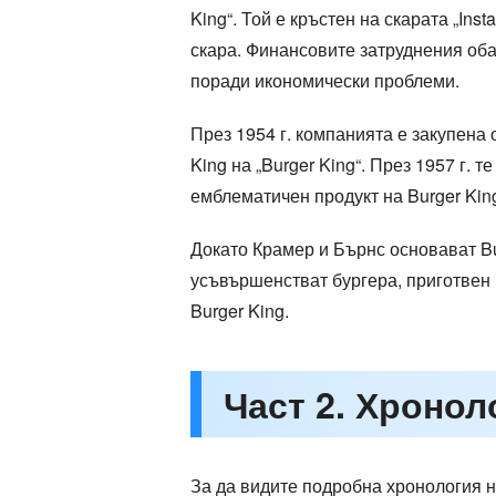
King“. Той е кръстен на скарата „Ins
скара. Финансовите затруднения оба
поради икономически проблеми.
През 1954 г. компанията е закупена 
King на „Burger King“. През 1957 г. 
емблематичен продукт на Burger Kin
Докато Крамер и Бърнс основават Bu
усъвършенстват бургера, приготвен 
Burger King.
Част 2. Хронол
За да видите подробна хронология н