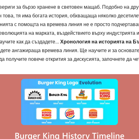
 вериги за бързо хранене в световен мащаб. Подобно на др
н това, тя има богата история, обхващаща няколко десетиле
нията с помощта на времева линия не е просто подчертава
волюцията на марката, въздействието върху индустрията и 
аучите как да създадете...
Хронология на историята на Б
адете ангажираща времева линия. Ще научите и за основател
 получите повече открития за дискусията, започнете да чет