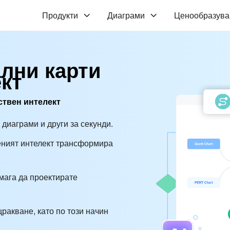
Продукти
Диаграми
Ценообразува
лни карти
ект
ствен интелект
 диаграми и други за секунди.
веният интелект трансформира
омага да проектирате
ракване, като по този начин