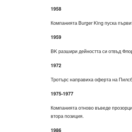
1958
Компанията Burger King пуска първи
1959
BK разшири дейността си отвъд Флор
1972
Тротърс направиха оферта на Пилсб
1975-1977
Компанията отново въведе прозорцит
втора позиция.
1986