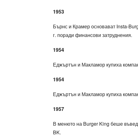
1953
Бърнс и Крамер основават Insta-Bur
г. поради финансови затруднения.
1954
Еджъртън и Макламор купиха компан
1954
Еджъртън и Макламор купиха компан
1957
В менюто на Burger King беше въведе
BK.