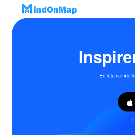
Inspir
En letanvendelig 
T