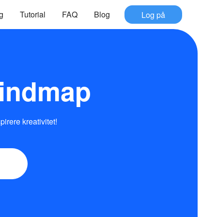
g
Tutorial
FAQ
Blog
Log på
indmap
irere kreativitet!
g