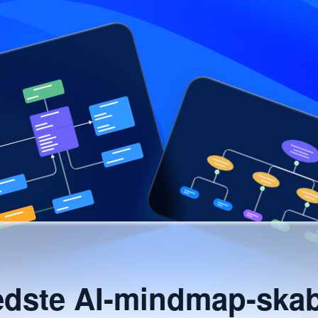
dste AI-mindmap-ska