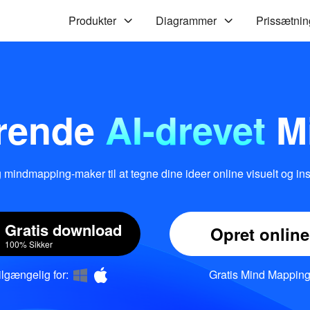
Produkter
Diagrammer
Prissætnin
erende
AI-drevet
M
mindmapping-maker til at tegne dine ideer online visuelt og insp
Gratis download
Opret online
100% Sikker
ilgængelig for:
Gratis Mind Mappin