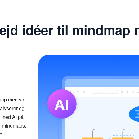
ejd idéer til mindmap 
map med sin
nalyserer og
p med AI på
af mindmaps,
t.