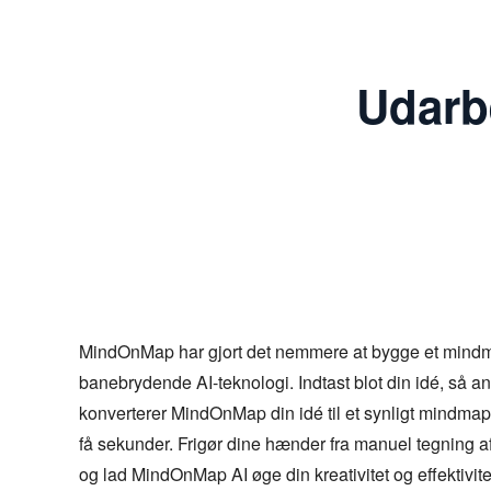
Udarb
MindOnMap har gjort det nemmere at bygge et mind
banebrydende AI-teknologi. Indtast blot din idé, så a
konverterer MindOnMap din idé til et synligt mindma
få sekunder. Frigør dine hænder fra manuel tegning 
og lad MindOnMap AI øge din kreativitet og effektivite