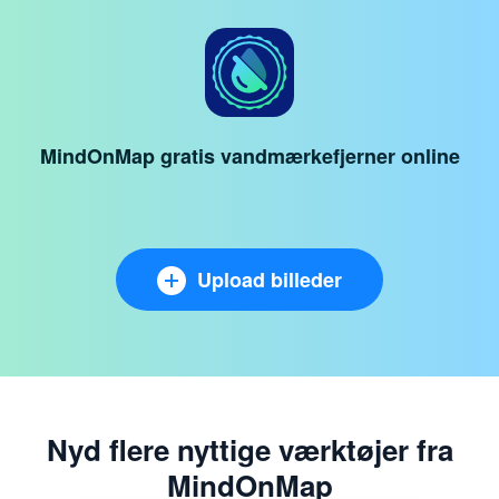
MindOnMap gratis vandmærkefjerner online
Upload billeder
Nyd flere nyttige værktøjer fra
MindOnMap