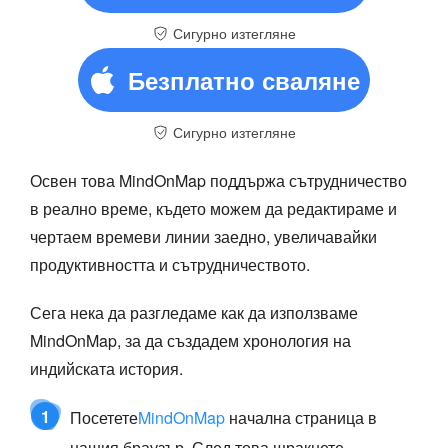
Сигурно изтегляне
Безплатно сваляне
Сигурно изтегляне
Освен това MindOnMap поддържа сътрудничество
в реално време, където можем да редактираме и
чертаем времеви линии заедно, увеличавайки
продуктивността и сътрудничеството.
Сега нека да разгледаме как да използваме
MindOnMap, за да създадем хронология на
индийската история.
1
Посетете
MindOnMap
начална страница в
нашия браузър. След това щракнете