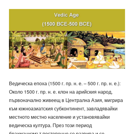
Ведическа епоха (1500 г. пр. н. е. – 500 г. пр. н. е.):
Около 1500 г. пр. н. е. клон на арийския народ,
първоначално живеещ в Централна Азия, мигрира
към южноазиатския субконтинент, завладявайки
местното местно население и установявайки
ведическа култура. През този период
брахманизмът постепенно се развива и се