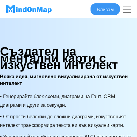
Влизам
Създател на
ментални карти с
изкуствен интелект
Всяка идея, мигновено визуализирана от изкуствен
интелект
• Генерирайте блок-схеми, диаграми на Гант, ORM
диаграми и други за секунди.
• От прости бележки до сложни диаграми, изкуственият
интелект трансформира текста ви във визуални карти.
• Управлявайте работния си процес: AI Chat ви помага да