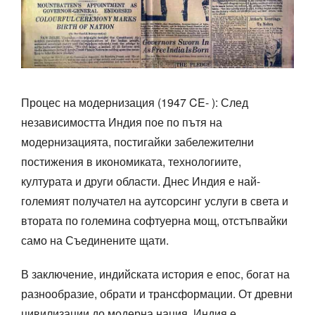
Процес на модернизация (1947 CE- ): След
независимостта Индия пое по пътя на
модернизацията, постигайки забележителни
постижения в икономиката, технологиите,
културата и други области. Днес Индия е най-
големият получател на аутсорсинг услуги в света и
втората по големина софтуерна мощ, отстъпвайки
само на Съединените щати.
В заключение, индийската история е епос, богат на
разнообразие, обрати и трансформации. От древни
цивилизации до модерна нация, Индия е