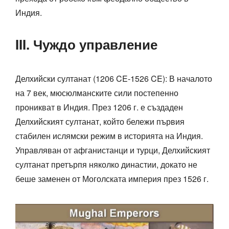
Индия.
III. Чуждо управление
Делхийски султанат (1206 CE-1526 CE): В началото
на 7 век, мюсюлманските сили постепенно
проникват в Индия. През 1206 г. е създаден
Делхийският султанат, който бележи първия
стабилен ислямски режим в историята на Индия.
Управляван от афганистанци и турци, Делхийският
султанат претърпя няколко династии, докато не
беше заменен от Моголската империя през 1526 г.