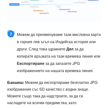
7
Можем да преименуваме тази мисловна карта
в горния ляв ъгъл на Индийска история или
други. След това щракнете
Дял
за да
копирате връзката на тази времева линия или
Експортиране
за да запазите JPG
изображението на нашата времева линия.
Бакшиш:
Можем да експортираме безплатно JPG
изображения със SD качество с водни знаци.
Можете също така да надстроите, за да се
насладите на всички предимства, като