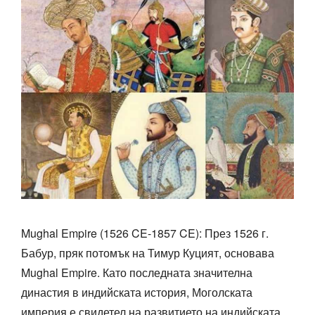
Mughal Empire (1526 CE-1857 CE): През 1526 г.
Бабур, пряк потомък на Тимур Куцият, основава
Mughal Empire. Като последната значителна
династия в индийската история, Моголската
империя е свидетел на развитието на индийската