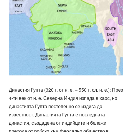
Династия Гупта (320 г. от н. е. – 550 г. сл. н. е.): През
4-ти век от н. е. Северна Индия изпада в хаос, но
династията Гупта постепенно се издига до
известност. Династията Гупта е последната
династия, създадена от индийците и бележи
прехода от робско към феодално общество в