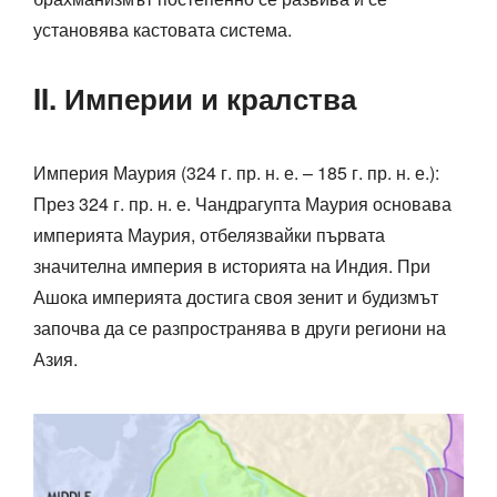
установява кастовата система.
II. Империи и кралства
Империя Маурия (324 г. пр. н. е. – 185 г. пр. н. е.):
През 324 г. пр. н. е. Чандрагупта Маурия основава
империята Маурия, отбелязвайки първата
значителна империя в историята на Индия. При
Ашока империята достига своя зенит и будизмът
започва да се разпространява в други региони на
Азия.