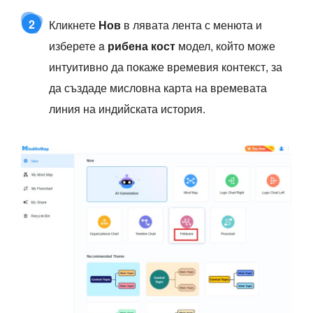
2
Кликнете
Нов
в лявата лента с менюта и
изберете a
рибена кост
модел, който може
интуитивно да покаже времевия контекст, за
да създаде мисловна карта на времевата
линия на индийската история.