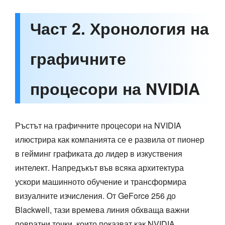
Част 2. Хронология на
графичните
процесори на NVIDIA
Ръстът на графичните процесори на NVIDIA
илюстрира как компанията се е развила от пионер
в гейминг графиката до лидер в изкуствения
интелект. Напредъкът във всяка архитектура
ускори машинното обучение и трансформира
визуалните изчисления. От GeForce 256 до
Blackwell, тази времева линия обхваща важни
повратни точки, които показват как NVIDIA