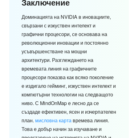
Заключение
Доминацията на NVIDIA в иновациите,
свързани с изкуствен интелект и
графични процесори, се основава на
революционни иновации и постоянно
усъвършенстване на мощни
архитектури. Разглеждането на
времевата линия на графичните
процесори показва как всяко поколение
е издигало гейминг, изкуствен интелект и
компютърни технологии на следващото
ниво. С MindOnMap е лесно да се
създаде ефективен, ясен и изчерпателен
план.
мисловна карта
времева линия.
Това е добър начин за изучаване и
представяне на историята на NVIDIA и