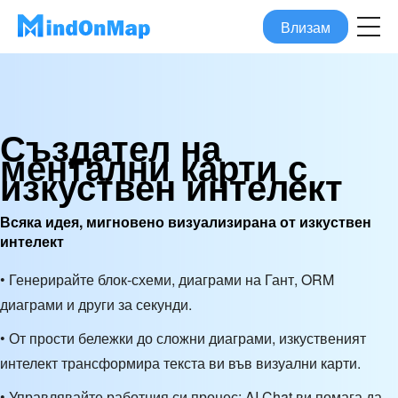
Влизам
Създател на
ментални карти с
изкуствен интелект
Всяка идея, мигновено визуализирана от изкуствен
интелект
• Генерирайте блок-схеми, диаграми на Гант, ORM
диаграми и други за секунди.
• От прости бележки до сложни диаграми, изкуственият
интелект трансформира текста ви във визуални карти.
• Управлявайте работния си процес: AI Chat ви помага да