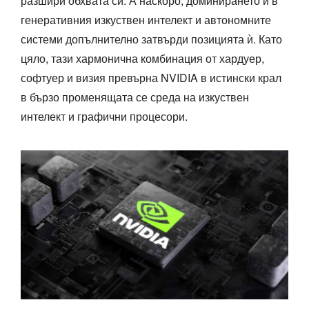
разшири обхвата си. А наскоро, доминирането ѝ в
генеративния изкуствен интелект и автономните
системи допълнително затвърди позицията ѝ. Като
цяло, тази хармонична комбинация от хардуер,
софтуер и визия превърна NVIDIA в истински крал
в бързо променящата се среда на изкуствен
интелект и графични процесори.