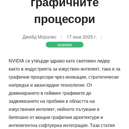
графичните
процесори
Джейд Моралес
17 юни 2025 г.
знание
NVIDIA се утвърди здраво като световен лидер
както в индустрията за изкуствен интелект, така и за
графични процесори чрез иновации, стратегически
напредък и авангардни технологии. От
доминирането в гейминг графиките до
задвижването на пробиви в областта на
изкуствения интелект, нейното пътуване е
белязано от мощни графични архитектури и
интелигентна софтуерна интеграция. Тази статия