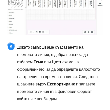
5
Докато завършваме създаването на
времевата линия, е добра практика да
изберем
Тема
или
Цвят
схема на
оформлението, за да определите цялостното
настроение на времевата линия. След това
щракнете върху
Експортиране
и запазете
времевата линия във файловия формат,
който ви е необходим.