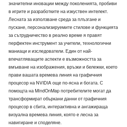
значителни иновации между поколенията, пробиви
в игрите и разработките на изкуствен интелект.
Лесната за използване среда за плъзгане и
пускане, персонализируемите стилове и функцията
за сътрудничество в реално време я правят
перфектен инструмент за учители, технологични
маниаци и изследователи. Един от най-
впечатляващите аспекти е възможността за
вмъкване на изображения, връзки и бележки, което
прави вашата времева линия на графичния
процесор на NVIDIA още по-ясна и богата. С
помощта на MindOnMap потребителите могат да
трансформират объркани данни от графичния
процесор в сбита, интерактивна и ангажираща
визуална времева линия, която е лесна за
навигиране и споделяне.