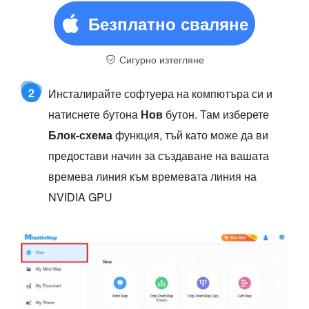
Безплатно сваляне
Сигурно изтегляне
2
Инсталирайте софтуера на компютъра си и
натиснете бутона
Нов
бутон. Там изберете
Блок-схема
функция, тъй като може да ви
предостави начин за създаване на вашата
времева линия към времевата линия на
NVIDIA GPU