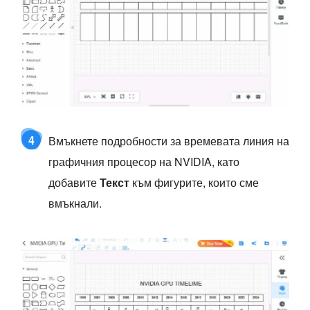
4
Вмъкнете подробности за времевата линия на
графичния процесор на NVIDIA, като
добавите
Текст
към фигурите, които сме
вмъкнали.