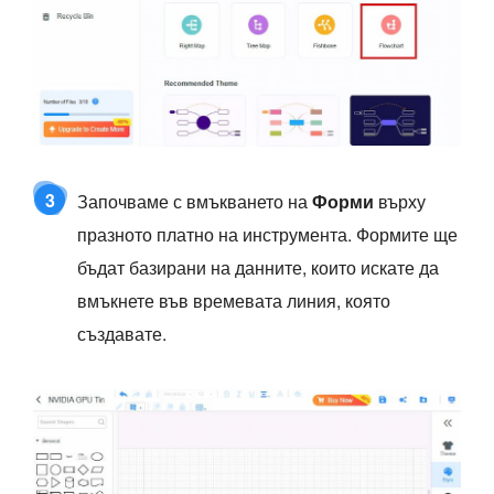
3
Започваме с вмъкването на
Форми
върху
празното платно на инструмента. Формите ще
бъдат базирани на данните, които искате да
вмъкнете във времевата линия, която
създавате.