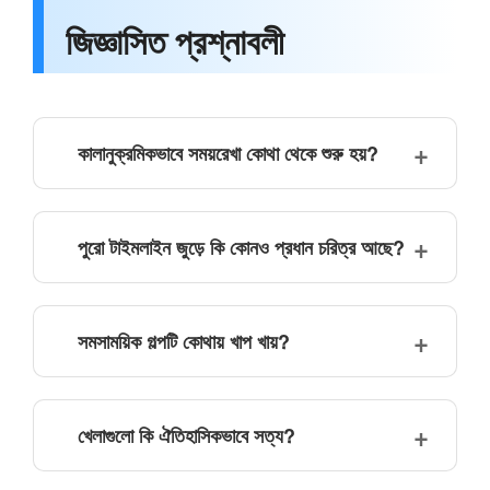
জিজ্ঞাসিত প্রশ্নাবলী
কালানুক্রমিকভাবে সময়রেখা কোথা থেকে শুরু হয়?
পুরো টাইমলাইন জুড়ে কি কোনও প্রধান চরিত্র আছে?
সমসাময়িক গল্পটি কোথায় খাপ খায়?
খেলাগুলো কি ঐতিহাসিকভাবে সত্য?