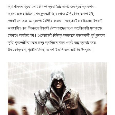
অ্যাসাসিনস ক্রিড হল ইউবিসফ্ট দ্বারা তৈরি একটি জনপ্রিয় অ্যাকশন-
অ্যাডভেঞ্চার ভিডিও গেম ফ্র্যাঞ্চাইজি, যেখানে ঐতিহাসিক কল্পকাহিনী,
গোপনীয়তা এবং অন্বেষণের বৈশিষ্ট্য রয়েছে। আখ্যানটি স্বাধীনতায় বিশ্বাসী
অ্যাসাসিন এবং নিয়ন্ত্রণে বিশ্বাসী টেম্পলারদের মধ্যে শতাব্দীব্যাপী সংগ্রামের
চারপাশে আবর্তিত হয়। খেলোয়াড়টি বিভিন্ন সময়কালে বসবাসকারী পূর্বপুরুষদের
স্মৃতি পুনরুজ্জীবিত করার জন্য অ্যানিমাস নামক একটি যন্ত্র ব্যবহার করে,
উদাহরণস্বরূপ, প্রাচীন মিশর, রেনেসাঁ ইতালি এবং ভাইকিং ইংল্যান্ড।