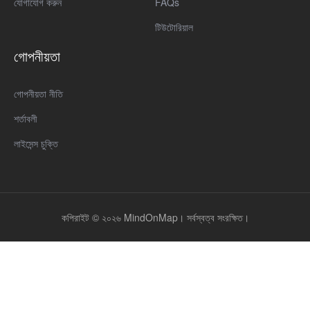
যোগাযোগ করুন
FAQs
টিউটোরিয়াল
গোপনীয়তা
গোপনীয়তা নীতি
শর্তাবলী
লাইসেন্স চুক্তি
কপিরাইট © ২০২৬ MindOnMap। সর্বস্বত্ব সংরক্ষিত।