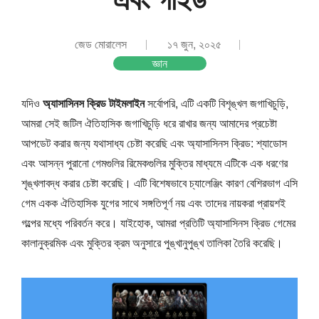
জেড মোরালেস
১৭ জুন, ২০২৫
জ্ঞান
যদিও
অ্যাসাসিনস ক্রিড টাইমলাইন
সর্বোপরি, এটি একটি বিশৃঙ্খল জগাখিচুড়ি,
আমরা সেই জটিল ঐতিহাসিক জগাখিচুড়ি ধরে রাখার জন্য আমাদের প্রচেষ্টা
আপডেট করার জন্য যথাসাধ্য চেষ্টা করেছি এবং অ্যাসাসিনস ক্রিড: শ্যাডোস
এবং আসন্ন পুরানো গেমগুলির রিমেকগুলির মুক্তির মাধ্যমে এটিকে এক ধরণের
শৃঙ্খলাবদ্ধ করার চেষ্টা করেছি। এটি বিশেষভাবে চ্যালেঞ্জিং কারণ বেশিরভাগ এসি
গেম একক ঐতিহাসিক যুগের সাথে সঙ্গতিপূর্ণ নয় এবং তাদের নায়করা প্রায়শই
গল্পের মধ্যে পরিবর্তন করে। যাইহোক, আমরা প্রতিটি অ্যাসাসিনস ক্রিড গেমের
কালানুক্রমিক এবং মুক্তির ক্রম অনুসারে পুঙ্খানুপুঙ্খ তালিকা তৈরি করেছি।