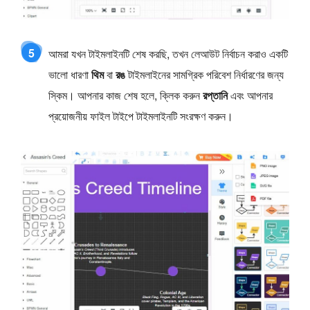
5
আমরা যখন টাইমলাইনটি শেষ করছি, তখন লেআউট নির্বাচন করাও একটি
ভালো ধারণা
থিম
বা
রঙ
টাইমলাইনের সামগ্রিক পরিবেশ নির্ধারণের জন্য
স্কিম। আপনার কাজ শেষ হলে, ক্লিক করুন
রপ্তানি
এবং আপনার
প্রয়োজনীয় ফাইল টাইপে টাইমলাইনটি সংরক্ষণ করুন।