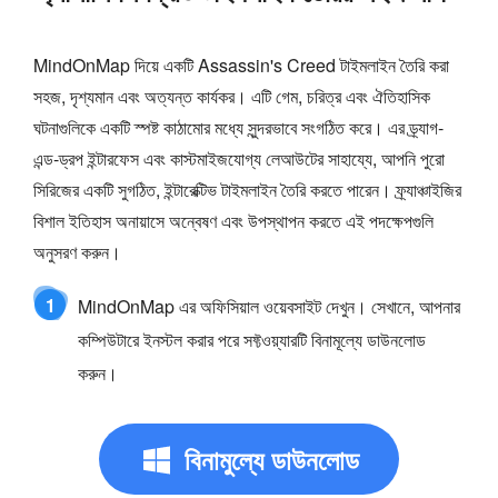
MindOnMap দিয়ে একটি Assassin's Creed টাইমলাইন তৈরি করা
সহজ, দৃশ্যমান এবং অত্যন্ত কার্যকর। এটি গেম, চরিত্র এবং ঐতিহাসিক
ঘটনাগুলিকে একটি স্পষ্ট কাঠামোর মধ্যে সুন্দরভাবে সংগঠিত করে। এর ড্র্যাগ-
এন্ড-ড্রপ ইন্টারফেস এবং কাস্টমাইজযোগ্য লেআউটের সাহায্যে, আপনি পুরো
সিরিজের একটি সুগঠিত, ইন্টারেক্টিভ টাইমলাইন তৈরি করতে পারেন। ফ্র্যাঞ্চাইজির
বিশাল ইতিহাস অনায়াসে অন্বেষণ এবং উপস্থাপন করতে এই পদক্ষেপগুলি
অনুসরণ করুন।
1
MindOnMap এর অফিসিয়াল ওয়েবসাইট দেখুন। সেখানে, আপনার
কম্পিউটারে ইনস্টল করার পরে সফ্টওয়্যারটি বিনামূল্যে ডাউনলোড
করুন।
বিনামুল্যে ডাউনলোড