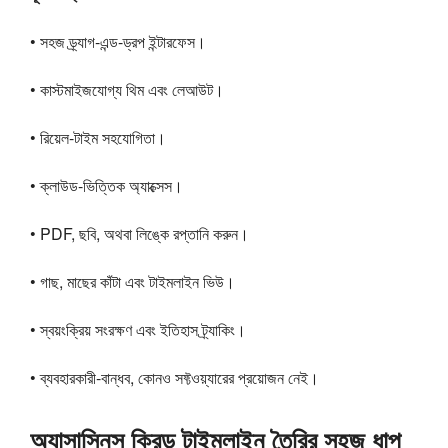
• সহজ ড্র্যাগ-এন্ড-ড্রপ ইন্টারফেস।
• কাস্টমাইজযোগ্য থিম এবং লেআউট।
• রিয়েল-টাইম সহযোগিতা।
• ক্লাউড-ভিত্তিক অ্যাক্সেস।
• PDF, ছবি, অথবা লিঙ্কে রপ্তানি করুন।
• গাছ, মাছের কাঁটা এবং টাইমলাইন ভিউ।
• স্বয়ংক্রিয় সংরক্ষণ এবং ইতিহাস ট্র্যাকিং।
• ব্যবহারকারী-বান্ধব, কোনও সফ্টওয়্যারের প্রয়োজন নেই।
অ্যাসাসিনস ক্রিড টাইমলাইন তৈরির সহজ ধাপ