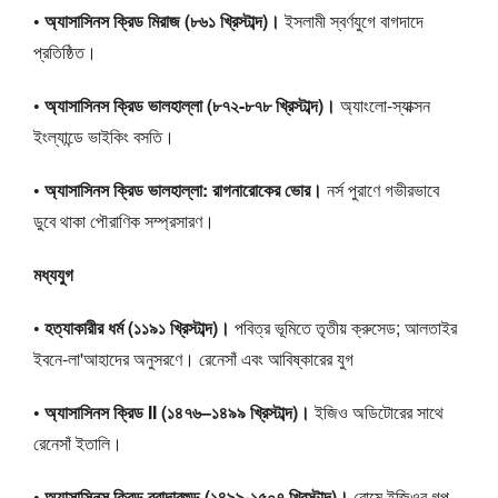
• অ্যাসাসিনস ক্রিড মিরাজ (৮৬১ খ্রিস্টাব্দ)।
ইসলামী স্বর্ণযুগে বাগদাদে
প্রতিষ্ঠিত।
• অ্যাসাসিনস ক্রিড ভালহাল্লা (৮৭২-৮৭৮ খ্রিস্টাব্দ)।
অ্যাংলো-স্যাক্সন
ইংল্যান্ডে ভাইকিং বসতি।
• অ্যাসাসিনস ক্রিড ভালহাল্লা: রাগনারোকের ভোর।
নর্স পুরাণে গভীরভাবে
ডুবে থাকা পৌরাণিক সম্প্রসারণ।
মধ্যযুগ
• হত্যাকারীর ধর্ম (১১৯১ খ্রিস্টাব্দ)।
পবিত্র ভূমিতে তৃতীয় ক্রুসেড; আলতাইর
ইবনে-লা'আহাদের অনুসরণে। রেনেসাঁ এবং আবিষ্কারের যুগ
• অ্যাসাসিনস ক্রিড II (১৪৭৬–১৪৯৯ খ্রিস্টাব্দ)।
ইজিও অডিটোরের সাথে
রেনেসাঁ ইতালি।
• অ্যাসাসিনস ক্রিড ব্রাদারহুড (১৪৯৯-১৫০৭ খ্রিস্টাব্দ)।
রোমে ইজিওর গল্প