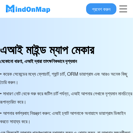
প্রবেশ করুন
এআই মাইন্ড ম্যাপ মেকার
যেকোনো ধারণা, এআই দ্বারা তাৎক্ষণিকভাবে দৃশ্যমান
• কয়েক সেকেন্ডের মধ্যে ফ্লোচার্ট, গ্যান্ট চার্ট, ORM ডায়াগ্রাম এবং আরও অনেক কিছু
তৈরি করুন।
• সাধারণ নোট থেকে শুরু করে জটিল চার্ট পর্যন্ত, এআই আপনার লেখাকে দৃশ্যমান মানচিত্রে
রূপান্তরিত করে।
• আপনার কর্মপ্রবাহ নিয়ন্ত্রণ করুন: এআই চ্যাট আপনাকে অনায়াসে ডায়াগ্রাম ডিজাইন
করতে সাহায্য করে।
এক ক্লিকেই আপনার ধারণাগুলোকে দৃশ্যমান করুন ও শেয়ার করুন, যা আপনার সৃজনশীলতা