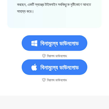
করছেন, একটি স্বতন্ত্র টাইমলাইন সবকিছুকে দৃষ্টিকোণে আনতে
সাহায্য করে।
বিনামুল্যে ডাউনলোড
নিরাপদ ডাউনলোড
বিনামুল্যে ডাউনলোড
নিরাপদ ডাউনলোড