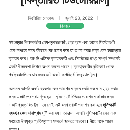
ভিক্টোরিয়া লোপেজ
জুলাই 28, 2022
কিভাবে
সফ্টওয়্যার বিকাশকারীরা শেষ-ব্যবহারকারী, প্রোগ্রাম এবং তাদের সিস্টেমগুলি
একে অপরের সাথে কীভাবে যোগাযোগ করে তা কল্পনা করার জন্য কেস ডায়াগ্রাম
ব্যবহার করে। আপনি এটিকে ব্যবহারকারী এবং সিস্টেমের মধ্যে সম্পূর্ণ সম্পর্কের
একটি নীলনকশা হিসাবে কল্পনা করতে পারেন। ব্যবহারকারীর দৃষ্টিকোণ থেকে
প্রক্রিয়াগুলি বোঝার জন্য এটি একটি অপরিহার্য ভিজ্যুয়াল টুল।
সম্ভবত আপনি একটি ব্যবহার কেস ডায়াগ্রাম দ্রুত তৈরি করতে সাহায্য করার
জন্য একটি প্রোগ্রাম খুঁজছেন। লুসিডচার্টে বিভিন্ন ডায়াগ্রাম আঁকার জন্য
একটি প্রস্তাবিত টুল। যে নোট, এই ব্লগ পোস্ট প্রদর্শন করা হবে
লুসিডচার্ট
ব্যবহার কেস ডায়াগ্রাম
সৃষ্টি করা হয়। তাছাড়া, আপনি লুসিডচার্টের সেরা এবং
সবচেয়ে উপযুক্ত প্রতিস্থাপন সম্পর্কে জানতে পারবেন। নীচে পড়ে আরও
জানুন।