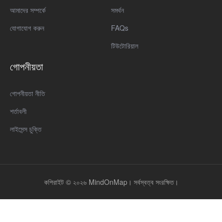
আমাদের সম্পর্কে
সমর্থন
যোগাযোগ করুন
FAQs
টিউটোরিয়াল
গোপনীয়তা
গোপনীয়তা নীতি
শর্তাবলী
লাইসেন্স চুক্তি
কপিরাইট © ২০২৬ MindOnMap। সর্বস্বত্ব সংরক্ষিত।