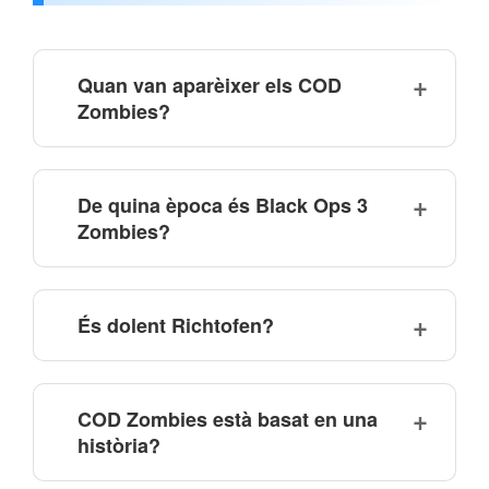
Quan van aparèixer els COD
Zombies?
De quina època és Black Ops 3
Zombies?
És dolent Richtofen?
COD Zombies està basat en una
història?