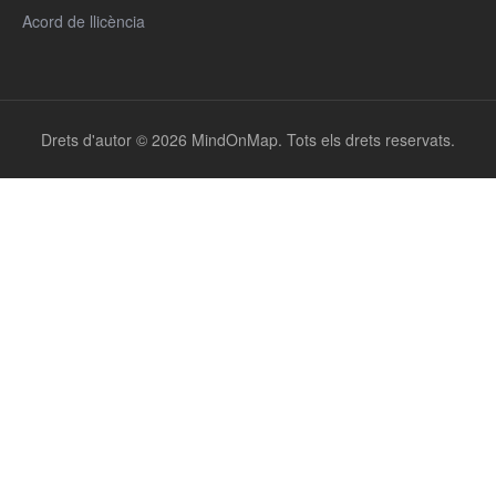
Acord de llicència
Drets d'autor © 2026 MindOnMap. Tots els drets reservats.