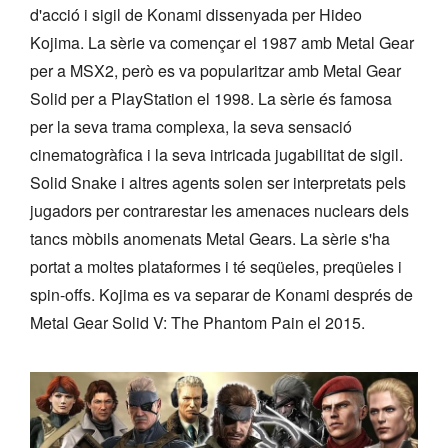
d'acció i sigil de Konami dissenyada per Hideo
Kojima. La sèrie va començar el 1987 amb Metal Gear
per a MSX2, però es va popularitzar amb Metal Gear
Solid per a PlayStation el 1998. La sèrie és famosa
per la seva trama complexa, la seva sensació
cinematogràfica i la seva intricada jugabilitat de sigil.
Solid Snake i altres agents solen ser interpretats pels
jugadors per contrarestar les amenaces nuclears dels
tancs mòbils anomenats Metal Gears. La sèrie s'ha
portat a moltes plataformes i té seqüeles, preqüeles i
spin-offs. Kojima es va separar de Konami després de
Metal Gear Solid V: The Phantom Pain el 2015.