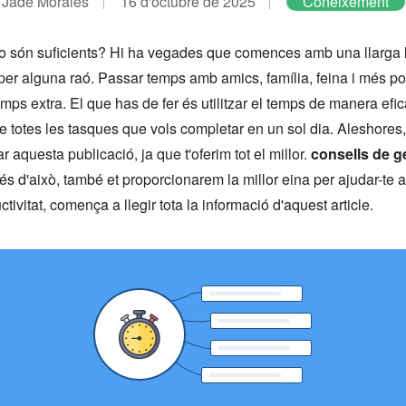
Jade Morales
16 d'octubre de 2025
Coneixement
 no són suficients? Hi ha vegades que comences amb una llarga 
per alguna raó. Passar temps amb amics, família, feina i més po
emps extra. El que has de fer és utilitzar el temps de manera efi
e totes les tasques que vols completar en un sol dia. Aleshores, 
 aquesta publicació, ja que t'oferim tot el millor.
consells de g
rés d'això, també et proporcionarem la millor eina per ajudar-te
tivitat, comença a llegir tota la informació d'aquest article.