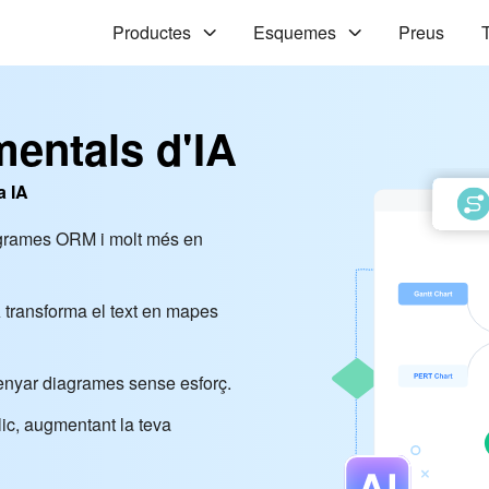
Productes
Esquemes
Preus
T
entals d'IA
a IA
agrames ORM i molt més en
A transforma el text en mapes
issenyar diagrames sense esforç.
lic, augmentant la teva