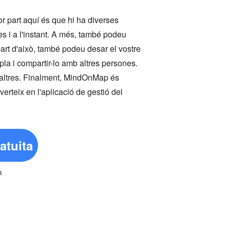
lor part aquí és que hi ha diverses
mes i a l'instant. A més, també podeu
art d'això, també podeu desar el vostre
la i compartir-lo amb altres persones.
 altres. Finalment, MindOnMap és
rteix en l'aplicació de gestió del
atuita
a