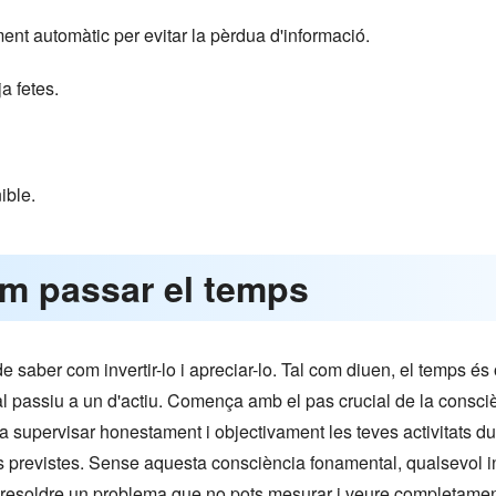
ent automàtic per evitar la pèrdua d'informació.
ja fetes.
ible.
om passar el temps
e saber com invertir-lo i apreciar-lo. Tal com diuen, el temps és 
tal passiu a un d'actiu. Comença amb el pas crucial de la consciè
a supervisar honestament i objectivament les teves activitats du
previstes. Sense aquesta consciència fonamental, qualsevol int
s resoldre un problema que no pots mesurar i veure completamen