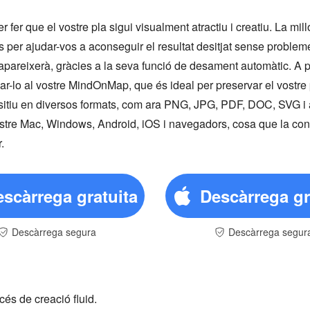
 fer que el vostre pla sigui visualment atractiu i creatiu. La mil
bles per ajudar-vos a aconseguir el resultat desitjat sense proble
apareixerà, gràcies a la seva funció de desament automàtic. A p
-lo al vostre MindOnMap, que és ideal per preservar el vostre p
sitiu en diversos formats, com ara PNG, JPG, PDF, DOC, SVG i
ostre Mac, Windows, Android, iOS i navegadors, cosa que la conve
.
scàrrega gratuita
Descàrrega gr
Descàrrega segura
Descàrrega segur
océs de creació fluid.