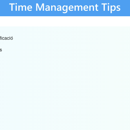
ficació
s