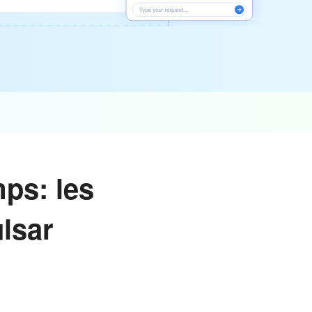
mps: les
ulsar