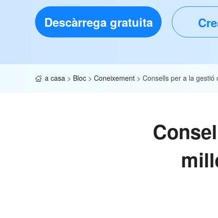
Descàrrega gratuita
Cre
a casa
>
Bloc
>
Coneixement
>
Consells per a la gestió
Consell
mill