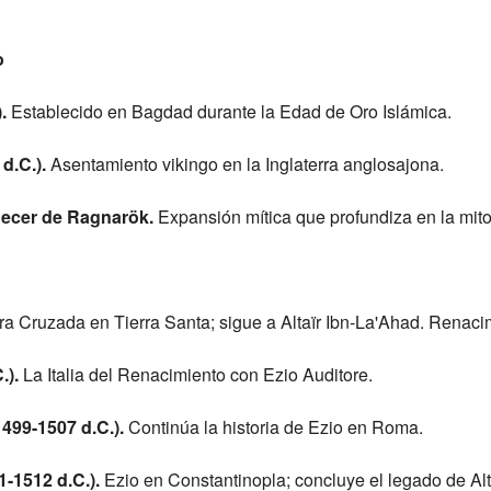
o
.
Establecido en Bagdad durante la Edad de Oro Islámica.
d.C.).
Asentamiento vikingo en la Inglaterra anglosajona.
necer de Ragnarök.
Expansión mítica que profundiza en la mito
a Cruzada en Tierra Santa; sigue a Altaïr Ibn-La'Ahad. Renaci
.).
La Italia del Renacimiento con Ezio Auditore.
499-1507 d.C.).
Continúa la historia de Ezio en Roma.
-1512 d.C.).
Ezio en Constantinopla; concluye el legado de Alta