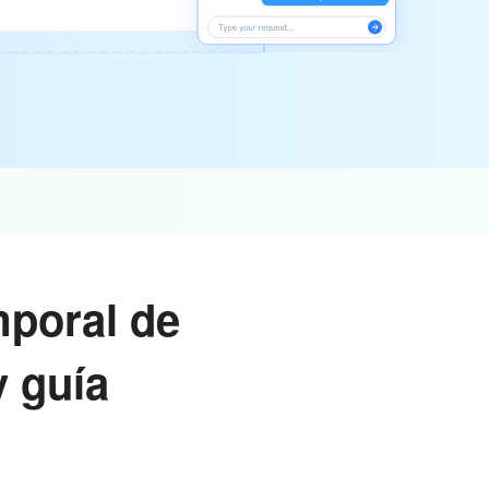
mporal de
y guía