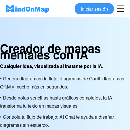
Iniciar sesión
Creador de mapas
mentales con IA
Cualquier idea, visualizada al instante por la IA.
• Genera diagramas de flujo, diagramas de Gantt, diagramas
ORM y mucho más en segundos.
• Desde notas sencillas hasta gráficos complejos, la IA
transforma tu texto en mapas visuales.
• Controla tu flujo de trabajo: AI Chat te ayuda a diseñar
diagramas sin esfuerzo.