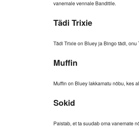
vanemale vennale Banditile.
Tädi Trixie
Tädi Trixie on Bluey ja Bingo tädi, onu
Muffin
Muffin on Bluey lakkamatu nõbu, kes ala
Sokid
Paistab, et ta suudab oma vanemate n