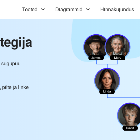
Tooted
Diagrammid
Hinnakujundus
egija
as sugupuu
ilte ja linke