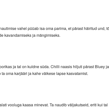
nautimise vahel püüab isa oma parima, et pärast häiritud und, 
ude kavandamiseks ja mängimiseks.
oorikas ja tal on kuldne süda. Chilli naasis hiljuti pärast Bluey
 ta oma karjääri ja kahe väikese lapse kasvatamist.
alati vooluga kaasa minevat. Ta naudib väljakutseid, eriti kui ta