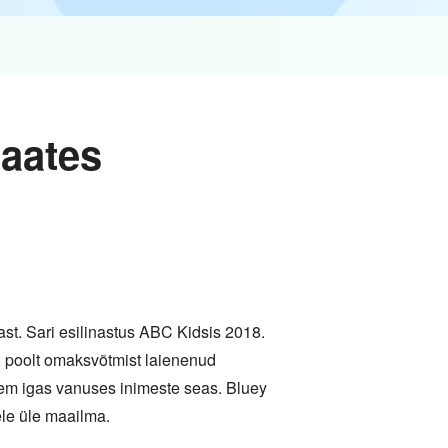
aates
st. Sari esilinastus ABC Kidsis 2018.
BC poolt omaksvõtmist laienenud
sem igas vanuses inimeste seas. Bluey
ele üle maailma.