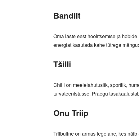
Bandiit
Oma laste eest hoolitsemise ja hobide 
energiat kasutada kahe tütrega mäng
Tšilli
Chilli on meelelahutuslik, sportlik, hum
turvateenistusse. Praegu tasakaalustab
Onu Triip
Triibuline on armas tegelane, kes näib 