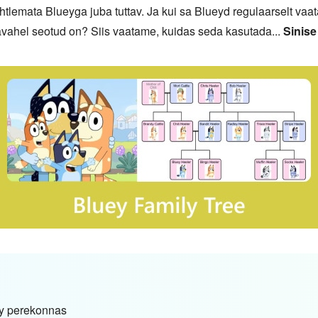
htlemata Blueyga juba tuttav. Ja kui sa Blueyd regulaarselt vaa
avahel seotud on? Siis vaatame, kuidas seda kasutada...
Sinis
ey perekonnas