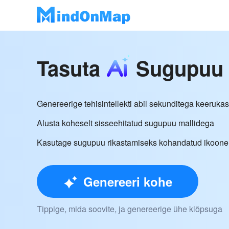
Tasuta
Sugupuu t
Genereerige tehisintellekti abil sekunditega keeruk
Alusta koheselt sisseehitatud sugupuu mallidega
Kasutage sugupuu rikastamiseks kohandatud ikoone, p
Genereeri kohe
Tippige, mida soovite, ja genereerige ühe klõpsuga