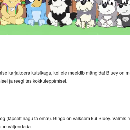
nise karjakoera kutsikaga, kellele meeldib mängida! Bluey on 
sel ja reeglites kokkuleppimisel.
g (täpselt nagu ta ema!). Bingo on vaiksem kui Bluey. Valmis 
oone väljendada.