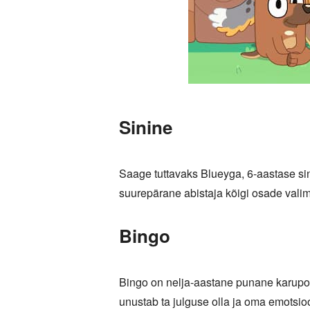
Sinine
Saage tuttavaks Blueyga, 6-aastase si
suurepärane abistaja kõigi osade valimi
Bingo
Bingo on nelja-aastane punane karupoe
unustab ta julguse olla ja oma emotsi