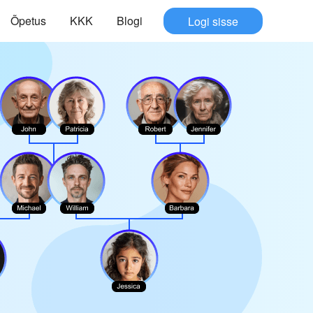
Õpetus
KKK
Blogi
Logi sisse