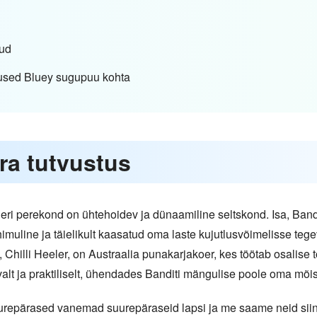
uud
used Bluey sugupuu kohta
era tutvustus
i perekond on ühtehoidev ja dünaamiline seltskond. Isa, Bandit
muline ja täielikult kaasatud oma laste kujutlusvõimelisse teg
 Chilli Heeler, on Austraalia punakarjakoer, kes töötab osalise
lt ja praktiliselt, ühendades Banditi mängulise poole oma mõis
repärased vanemad suurepäraseid lapsi ja me saame neid siin 