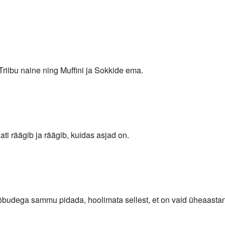
 Triibu naine ning Muffini ja Sokkide ema.
ti räägib ja räägib, kuidas asjad on.
õbudega sammu pidada, hoolimata sellest, et on vaid üheaasta