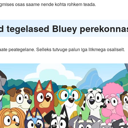
rgmises osas saame nende kohta rohkem teada.
ed tegelased Bluey perekonna
ate peategelane. Selleks tutvuge palun iga liikmega osaliselt.