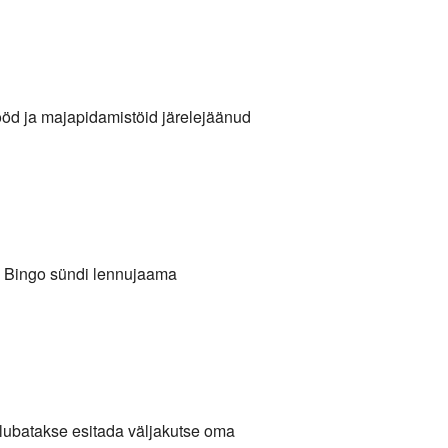
tööd ja majapidamistöid järelejäänud
 ja Bingo sündi lennujaama
l lubatakse esitada väljakutse oma