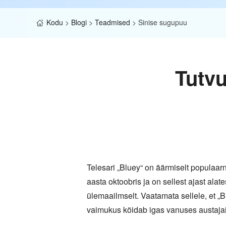
Kodu
>
Blogi
>
Teadmised
>
Sinise sugupuu
Tutv
Telesari „Bluey“ on äärmiselt populaar
aasta oktoobris ja on sellest ajast al
ülemaailmselt. Vaatamata sellele, et 
vaimukus köidab igas vanuses austajaid