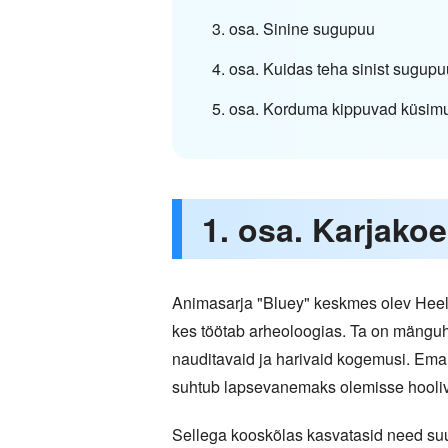
3. osa. Sinine sugupuu
4. osa. Kuidas teha sinist sugup
5. osa. Korduma kippuvad küsim
1. osa. Karjako
Animasarja "Bluey" keskmes olev Heeler
kes töötab arheoloogias. Ta on mänguhi
nauditavaid ja harivaid kogemusi. Ema,
suhtub lapsevanemaks olemisse hooliva
Sellega kooskõlas kasvatasid need suu