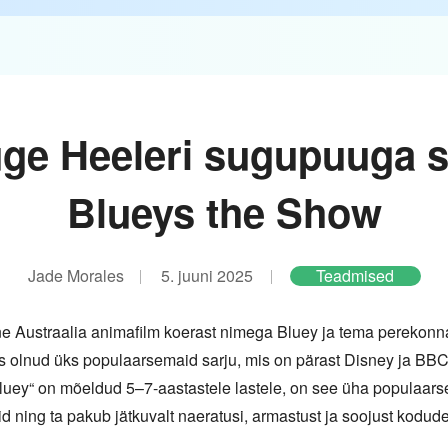
uge Heeleri sugupuuga s
Blueys the Show
Jade Morales
5. juuni 2025
Teadmised
ne Austraalia animafilm koerast nimega Bluey ja tema perekonna
ates olnud üks populaarsemaid sarju, mis on pärast Disney ja B
„Bluey“ on mõeldud 5–7-aastastele lastele, on see üha populaar
 ning ta pakub jätkuvalt naeratusi, armastust ja soojust kodud