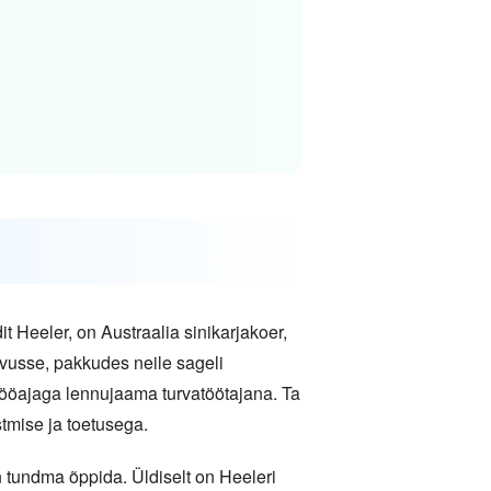
 Heeler, on Austraalia sinikarjakoer,
evusse, pakkudes neile sageli
 tööajaga lennujaama turvatöötajana. Ta
tmise ja toetusega.
tundma õppida. Üldiselt on Heeleri