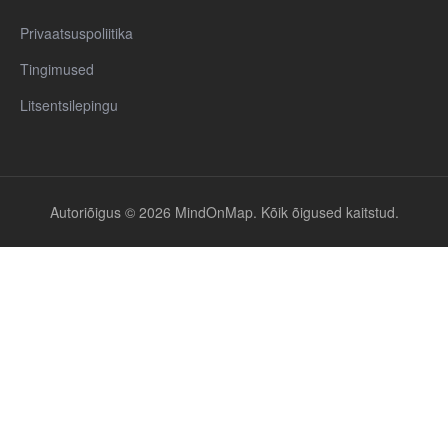
Privaatsuspoliitika
Tingimused
Litsentsilepingu
Autoriõigus © 2026 MindOnMap. Kõik õigused kaitstud.