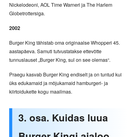
Nickelodeoni, AOL Time Warneri ja The Harlem
Globetrottersiga.
2002
Burger King tähistab oma originaalse Whopperi 45.
aastapäeva. Samuti tutvustatakse ettevõtte
tunnuslauset „Burger King, sul on see olemas“.
Praegu kasvab Burger King endiselt ja on tuntud kui
üks edukamaid ja mõjukamaid hamburgeri- ja
kiirtoidukette kogu maailmas.
3. osa. Kuidas luua
Burger Kingi ajaloo