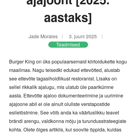
aastaks]
Jade Morales
3. juuni 2025
Teadmised
Burger King on üks populaarsemaid kiirtoidukette kogu
maailmas. Nagu teisedki edukad ettevõtted, alustab
see ettevõte tagasihoidlikust restoranist. Lisaks on
sellel rikkalik ajalugu, mis ulatub üle paarikümne
aasta. Ettevõtte ajaloo dokumenteerimine ja uurimine
ajajoone abil ei ole ainult oluliste verstapostide
esiletõstmine. See võib anda ka väärtuslikku teavet
brändi arengu, valdkonna mõju ja turundusstrateegiate
kohta. Olete õiges artiklis, kui soovite õppida, kuidas