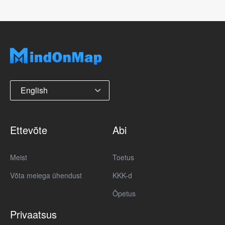
English
Ettevõte
Abi
Meist
Toetus
Võta meiega ühendust
KKK-d
Õpetus
Privaatsus