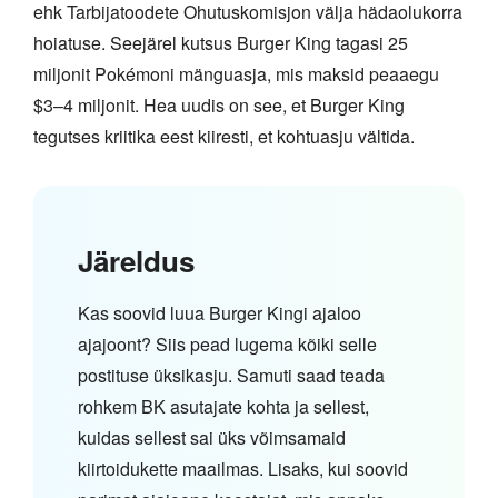
ehk Tarbijatoodete Ohutuskomisjon välja hädaolukorra
hoiatuse. Seejärel kutsus Burger King tagasi 25
miljonit Pokémoni mänguasja, mis maksid peaaegu
$3–4 miljonit. Hea uudis on see, et Burger King
tegutses kriitika eest kiiresti, et kohtuasju vältida.
Järeldus
Kas soovid luua Burger Kingi ajaloo
ajajoont? Siis pead lugema kõiki selle
postituse üksikasju. Samuti saad teada
rohkem BK asutajate kohta ja sellest,
kuidas sellest sai üks võimsamaid
kiirtoidukette maailmas. Lisaks, kui soovid