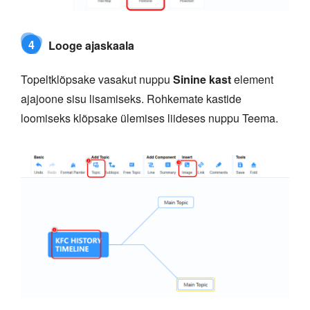
4
Looge ajaskaala
Topeltklõpsake vasakut nuppu
Sinine kast
element
ajajoone sisu lisamiseks. Rohkemate kastide
loomiseks klõpsake ülemises liideses nuppu Teema.