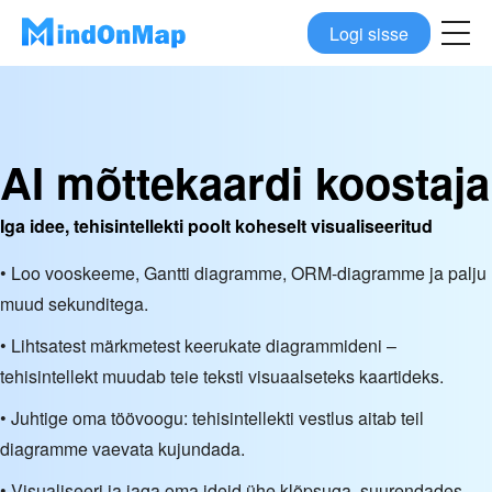
Logi sisse
AI mõttekaardi koostaja
Iga idee, tehisintellekti poolt koheselt visualiseeritud
• Loo vooskeeme, Gantti diagramme, ORM-diagramme ja palju
muud sekunditega.
• Lihtsatest märkmetest keerukate diagrammideni –
tehisintellekt muudab teie teksti visuaalseteks kaartideks.
• Juhtige oma töövoogu: tehisintellekti vestlus aitab teil
diagramme vaevata kujundada.
• Visualiseeri ja jaga oma ideid ühe klõpsuga, suurendades