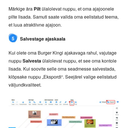
Märkige ära
Pilt
ülalolevat nuppu, et oma ajajoonele
pilte lisada. Samuti saate valida oma eelistatud teema,
et luua atraktiivne ajajoon.
5
Salvestage ajaskaala
Kui olete oma Burger Kingi ajakavaga rahul, vajutage
nuppu
Salvesta
ülalolevat nuppu, et see oma kontole
lisada. Kui soovite selle oma seadmesse salvestada,
klõpsake nuppu „Ekspordi“. Seejärel valige eelistatud
väljundkvaliteet.