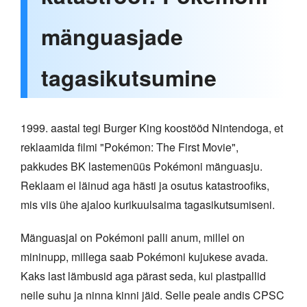
mänguasjade
tagasikutsumine
1999. aastal tegi Burger King koostööd Nintendoga, et
reklaamida filmi "Pokémon: The First Movie",
pakkudes BK lastemenüüs Pokémoni mänguasju.
Reklaam ei läinud aga hästi ja osutus katastroofiks,
mis viis ühe ajaloo kurikuulsaima tagasikutsumiseni.
Mänguasjal on Pokémoni palli anum, millel on
mininupp, millega saab Pokémoni kujukese avada.
Kaks last lämbusid aga pärast seda, kui plastpallid
neile suhu ja ninna kinni jäid. Selle peale andis CPSC