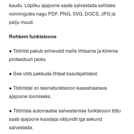
kaudu. Lõpliku ajajoone saate salvestada sellistes
vormingutes nagu PDF, PNG, SVG, DOCS, JPG ja
palju muud.
Rohkem funktsioone
● Tööriist pakub erinevaid malle lihtsama ja kiirema
protseduuri jaoks.
● See võib pakkuda lihtsat kasutajaliidest.
● Tööriistal on teemafunktsioon kaasahaarava
ajajoone loomiseks.
● Tööriista automaatse salvestamise funktsiooni tõttu
saab ajajoone koostaja väljundit iga sekund
salvestada.