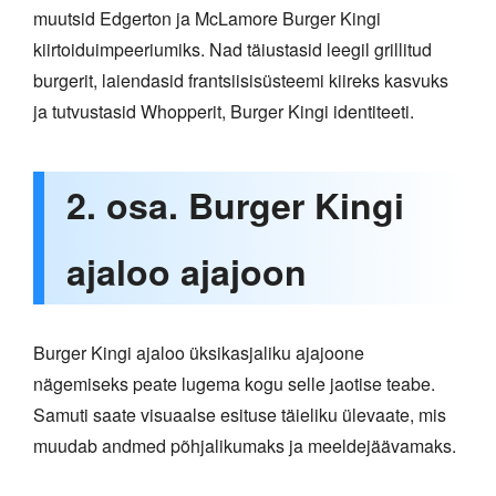
muutsid Edgerton ja McLamore Burger Kingi
kiirtoiduimpeeriumiks. Nad täiustasid leegil grillitud
burgerit, laiendasid frantsiisisüsteemi kiireks kasvuks
ja tutvustasid Whopperit, Burger Kingi identiteeti.
2. osa. Burger Kingi
ajaloo ajajoon
Burger Kingi ajaloo üksikasjaliku ajajoone
nägemiseks peate lugema kogu selle jaotise teabe.
Samuti saate visuaalse esituse täieliku ülevaate, mis
muudab andmed põhjalikumaks ja meeldejäävamaks.