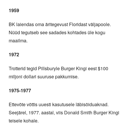
1959
BK laiendas oma äritegevust Floridast väljapoole.
Nüüd tegutseb see sadades kohtades üle kogu
maailma.
1972
Trotterid tegid Pillsburyle Burger Kingi eest $100
miljoni dollari suuruse pakkumise.
1975-1977
Ettevõte võttis uuesti kasutusele läbisõiduaknad.
Seejärel, 1977. aastal, viis Donald Smith Burger Kingi
teisele kohale.