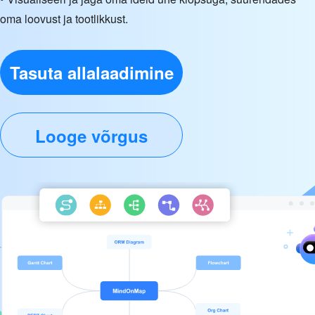
oma loovust ja tootlikkust.
Tasuta allalaadimine
Looge võrgus