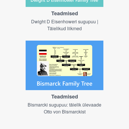
Teadmised
Dwight D Eisenhoweri sugupuu |
Täielikud liikmed
Teadmised
Bismarcki sugupuu: täielik ülevaade
Otto von Bismarckist