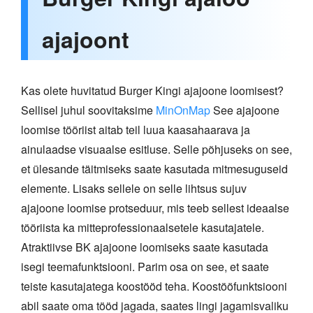
ajajoont
Kas olete huvitatud Burger Kingi ajajoone loomisest?
Sellisel juhul soovitaksime
MinOnMap
See ajajoone
loomise tööriist aitab teil luua kaasahaarava ja
ainulaadse visuaalse esitluse. Selle põhjuseks on see,
et ülesande täitmiseks saate kasutada mitmesuguseid
elemente. Lisaks sellele on selle lihtsus sujuv
ajajoone loomise protseduur, mis teeb sellest ideaalse
tööriista ka mitteprofessionaalsetele kasutajatele.
Atraktiivse BK ajajoone loomiseks saate kasutada
isegi teemafunktsiooni. Parim osa on see, et saate
teiste kasutajatega koostööd teha. Koostööfunktsiooni
abil saate oma tööd jagada, saates lingi jagamisvaliku