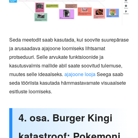
Seda meetodit saab kasutada, kui soovite suurepärase
ja arusaadava ajajoone loomiseks lihtsamat
protseduuri. Selle arvukate funktsioonide ja
kasutusvalmis mallide abil saate soovitud tulemuse,
muutes selle ideaalseks.
ajajoone looja
Seega saab
seda tööriista kasutada hämmastavamate visuaalsete
esitluste loomiseks.
4. osa. Burger Kingi
katastroof: Pokemoni