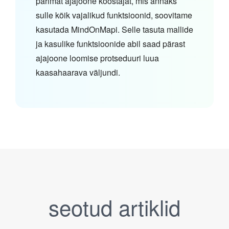
parimat ajajoone koostajat, mis annaks
sulle kõik vajalikud funktsioonid, soovitame
kasutada MindOnMapi. Selle tasuta mallide
ja kasulike funktsioonide abil saad pärast
ajajoone loomise protseduuri luua
kaasahaarava väljundi.
seotud artiklid