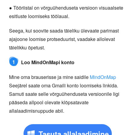
● Tööriistal on võrguühenduseta versioon visuaalsete
esitluste loomiseks töölaual.
Seega, kui soovite saada täieliku ülevaate parimast
ajajoone loomise protseduurist, vaadake allolevat
täielikku õpetust.
1
Loo MindOnMapi konto
Mine oma brauserisse ja mine saidile
MindOnMap
Seejärel saate oma Gmaili konto loomiseks linkida.
Samuti saate selle võrguühenduseta versioonile ligi
pääseda allpool olevate klõpsatavate
allalaadimisnuppude abil.
Tasuta allalaadimine