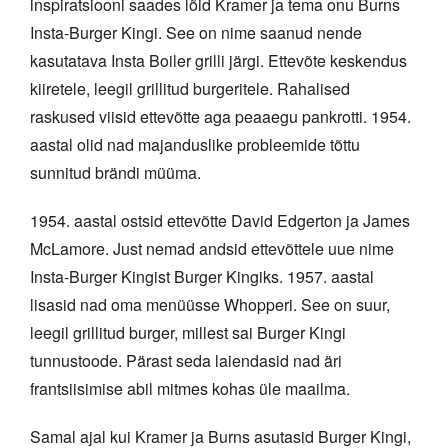
inspiratsiooni saades lõid Kramer ja tema onu Burns
Insta-Burger Kingi. See on nime saanud nende
kasutatava Insta Boiler grilli järgi. Ettevõte keskendus
kiiretele, leegil grillitud burgeritele. Rahalised
raskused viisid ettevõtte aga peaaegu pankrotti. 1954.
aastal olid nad majanduslike probleemide tõttu
sunnitud brändi müüma.
1954. aastal ostsid ettevõtte David Edgerton ja James
McLamore. Just nemad andsid ettevõttele uue nime
Insta-Burger Kingist Burger Kingiks. 1957. aastal
lisasid nad oma menüüsse Whopperi. See on suur,
leegil grillitud burger, millest sai Burger Kingi
tunnustoode. Pärast seda laiendasid nad äri
frantsiisimise abil mitmes kohas üle maailma.
Samal ajal kui Kramer ja Burns asutasid Burger Kingi,