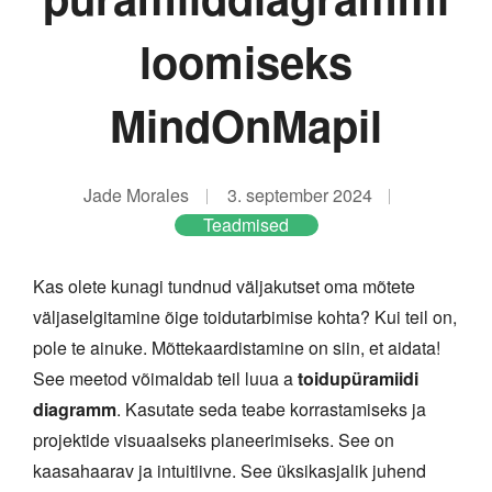
loomiseks
MindOnMapil
Jade Morales
3. september 2024
Teadmised
Kas olete kunagi tundnud väljakutset oma mõtete
väljaselgitamine õige toidutarbimise kohta? Kui teil on,
pole te ainuke. Mõttekaardistamine on siin, et aidata!
See meetod võimaldab teil luua a
toidupüramiidi
diagramm
. Kasutate seda teabe korrastamiseks ja
projektide visuaalseks planeerimiseks. See on
kaasahaarav ja intuitiivne. See üksikasjalik juhend