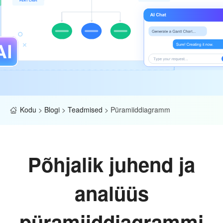
Kodu
>
Blogi
>
Teadmised
>
Püramiiddiagramm
Põhjalik juhend ja
analüüs
püramiiddiagrammi