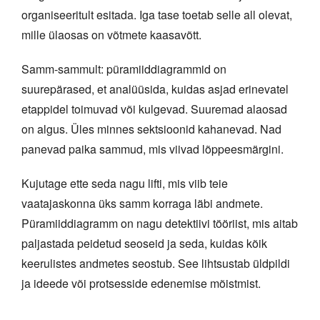
organiseeritult esitada. Iga tase toetab selle all olevat,
mille ülaosas on võtmete kaasavõtt.
Samm-sammult: püramiiddiagrammid on
suurepärased, et analüüsida, kuidas asjad erinevatel
etappidel toimuvad või kulgevad. Suuremad alaosad
on algus. Üles minnes sektsioonid kahanevad. Nad
panevad paika sammud, mis viivad lõppeesmärgini.
Kujutage ette seda nagu lifti, mis viib teie
vaatajaskonna üks samm korraga läbi andmete.
Püramiiddiagramm on nagu detektiivi tööriist, mis aitab
paljastada peidetud seoseid ja seda, kuidas kõik
keerulistes andmetes seostub. See lihtsustab üldpildi
ja ideede või protsesside edenemise mõistmist.