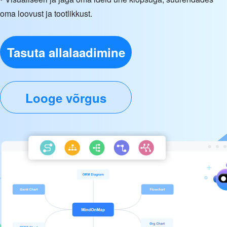
oma loovust ja tootlikkust.
Tasuta allalaadimine
Looge võrgus