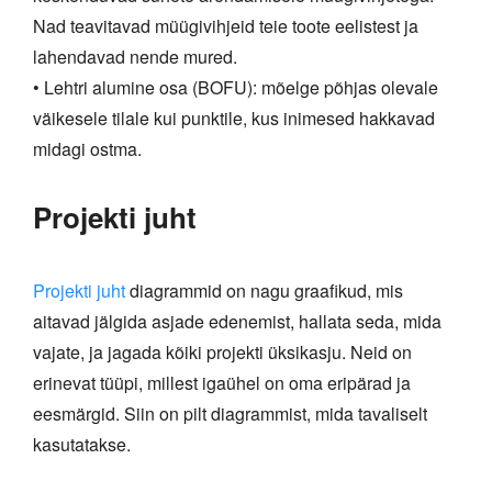
Nad teavitavad müügivihjeid teie toote eelistest ja
lahendavad nende mured.
• Lehtri alumine osa (BOFU): mõelge põhjas olevale
väikesele tilale kui punktile, kus inimesed hakkavad
midagi ostma.
Projekti juht
Projekti juht
diagrammid on nagu graafikud, mis
aitavad jälgida asjade edenemist, hallata seda, mida
vajate, ja jagada kõiki projekti üksikasju. Neid on
erinevat tüüpi, millest igaühel on oma eripärad ja
eesmärgid. Siin on pilt diagrammist, mida tavaliselt
kasutatakse.