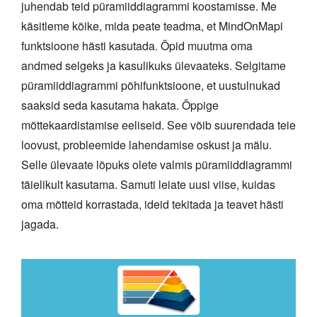
juhendab teid püramiiddiagrammi koostamisse. Me
käsitleme kõike, mida peate teadma, et MindOnMapi
funktsioone hästi kasutada. Õpid muutma oma
andmed selgeks ja kasulikuks ülevaateks. Selgitame
püramiiddiagrammi põhifunktsioone, et uustulnukad
saaksid seda kasutama hakata. Õppige
mõttekaardistamise eeliseid. See võib suurendada teie
loovust, probleemide lahendamise oskust ja mälu.
Selle ülevaate lõpuks olete valmis püramiiddiagrammi
täielikult kasutama. Samuti leiate uusi viise, kuidas
oma mõtteid korrastada, ideid tekitada ja teavet hästi
jagada.