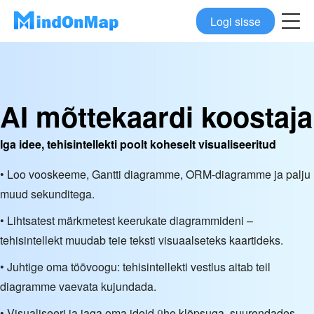
Logi sisse
AI mõttekaardi koostaja
Iga idee, tehisintellekti poolt koheselt visualiseeritud
• Loo vooskeeme, Gantti diagramme, ORM-diagramme ja palju
muud sekunditega.
• Lihtsatest märkmetest keerukate diagrammideni –
tehisintellekt muudab teie teksti visuaalseteks kaartideks.
• Juhtige oma töövoogu: tehisintellekti vestlus aitab teil
diagramme vaevata kujundada.
• Visualiseeri ja jaga oma ideid ühe klõpsuga, suurendades