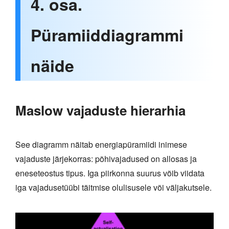
4. osa.
Püramiiddiagrammi
näide
Maslow vajaduste hierarhia
See diagramm näitab energiapüramiidi inimese
vajaduste järjekorras: põhivajadused on allosas ja
eneseteostus tipus. Iga piirkonna suurus võib viidata
iga vajadusetüübi täitmise olulisusele või väljakutsele.