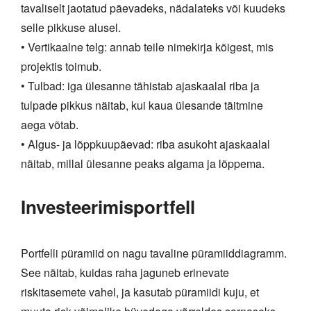
tavaliselt jaotatud päevadeks, nädalateks või kuudeks
selle pikkuse alusel.
• Vertikaalne telg: annab teile nimekirja kõigest, mis
projektis toimub.
• Tulbad: iga ülesanne tähistab ajaskaalal riba ja
tulpade pikkus näitab, kui kaua ülesande täitmine
aega võtab.
• Algus- ja lõppkuupäevad: riba asukoht ajaskaalal
näitab, millal ülesanne peaks algama ja lõppema.
Investeerimisportfell
Portfelli püramiid on nagu tavaline püramiiddiagramm.
See näitab, kuidas raha jaguneb erinevate
riskitasemete vahel, ja kasutab püramiidi kuju, et