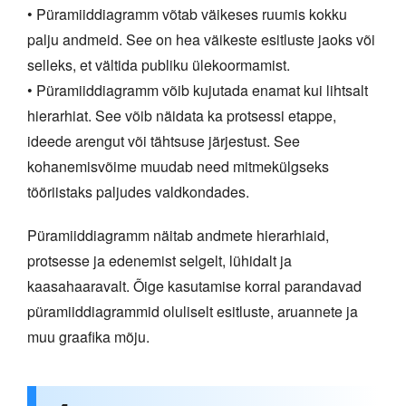
• Püramiiddiagramm võtab väikeses ruumis kokku
palju andmeid. See on hea väikeste esitluste jaoks või
selleks, et vältida publiku ülekoormamist.
• Püramiiddiagramm võib kujutada enamat kui lihtsalt
hierarhiat. See võib näidata ka protsessi etappe,
ideede arengut või tähtsuse järjestust. See
kohanemisvõime muudab need mitmekülgseks
tööriistaks paljudes valdkondades.
Püramiiddiagramm näitab andmete hierarhiaid,
protsesse ja edenemist selgelt, lühidalt ja
kaasahaaravalt. Õige kasutamise korral parandavad
püramiiddiagrammid oluliselt esitluste, aruannete ja
muu graafika mõju.