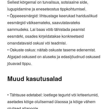
Sellest kõrgemal on turvalisus, sotsiaalne side,
lugupidamine ja eneseteostus tippkohtumisel.
• Õppeeesmärgid: lihtsustage keerukad hariduslikud
eesmärgid väiksemateks, saavutatavateks
sammudeks. Lai baas võib tähistada peamist
eesmärki, osades kirjeldatakse konkreetseid
omandatavaid oskusi või teadmisi.
• Oskuste oskus: näitab oskuste taseme edenemist.
Algajad oskused on aluseks ja edasijõudnud oskused
jõuavad tippu.
Muud kasutusalad
• Tähtsuse edetabel: loetlege tegurid või kriteeriumid,
asetades kõige olulisemad ülaossa ja kõige vähem
olulised allapoole.