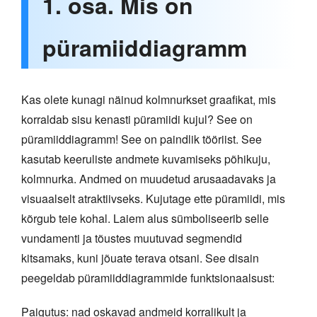
1. osa. Mis on
püramiiddiagramm
Kas olete kunagi näinud kolmnurkset graafikat, mis
korraldab sisu kenasti püramiidi kujul? See on
püramiiddiagramm! See on paindlik tööriist. See
kasutab keeruliste andmete kuvamiseks põhikuju,
kolmnurka. Andmed on muudetud arusaadavaks ja
visuaalselt atraktiivseks. Kujutage ette püramiidi, mis
kõrgub teie kohal. Laiem alus sümboliseerib selle
vundamenti ja tõustes muutuvad segmendid
kitsamaks, kuni jõuate terava otsani. See disain
peegeldab püramiiddiagrammide funktsionaalsust:
Paigutus: nad oskavad andmeid korralikult ja