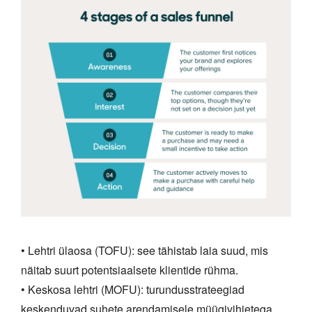
• Lehtri ülaosa (TOFU): see tähistab laia suud, mis
näitab suurt potentsiaalsete klientide rühma.
• Keskosa lehtri (MOFU): turundusstrateegiad
keskenduvad suhete arendamisele müügivihjetega.