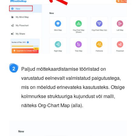
2
Paljud mõttekaardistamise tööriistad on
varustatud eelnevalt valmistatud paigutustega,
mis on mõeldud erinevateks kasutusteks. Otsige
kolmnurkse struktuuriga kujundust või malli,
näiteks Org-Chart Map (alla).