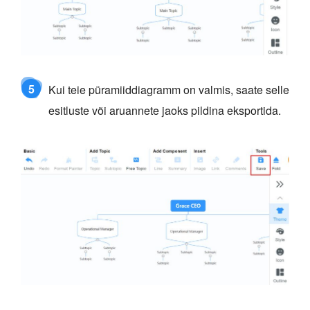
5
Kui teie püramiiddiagramm on valmis, saate selle
esitluste või aruannete jaoks pildina eksportida.