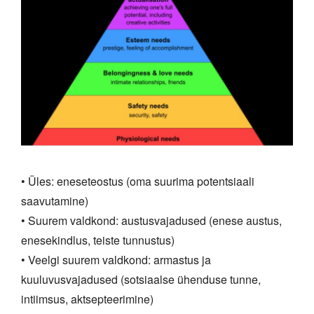
• Üles: eneseteostus (oma suurima potentsiaali
saavutamine)
• Suurem valdkond: austusvajadused (enese austus,
enesekindlus, teiste tunnustus)
• Veelgi suurem valdkond: armastus ja
kuuluvusvajadused (sotsiaalse ühenduse tunne,
intiimsus, aktsepteerimine)