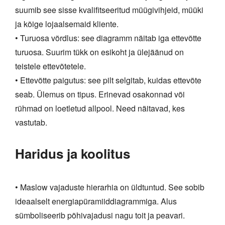
suumib see sisse kvalifitseeritud müügivihjeid, müüki
ja kõige lojaalsemaid kliente.
• Turuosa võrdlus: see diagramm näitab iga ettevõtte
turuosa. Suurim tükk on esikoht ja ülejäänud on
teistele ettevõtetele.
• Ettevõtte paigutus: see pilt selgitab, kuidas ettevõte
seab. Ülemus on tipus. Erinevad osakonnad või
rühmad on loetletud allpool. Need näitavad, kes
vastutab.
Haridus ja koolitus
• Maslow vajaduste hierarhia on üldtuntud. See sobib
ideaalselt energiapüramiiddiagrammiga. Alus
sümboliseerib põhivajadusi nagu toit ja peavari.