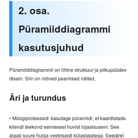
2. osa.
Püramiiddiagrammi
kasutusjuhud
Püramiiddiagrammil on lihtne struktuur ja pilkupüüdev
disain. Siin on mõned peamised näited.
Äri ja turundus
• Müügiprotsessid: kasutage püramiidi, et kaardistada
kliendi teekond esimesest huvist lojaalsuseni. See
algab suure hulga veebisaidi külastajatega. Seejärel