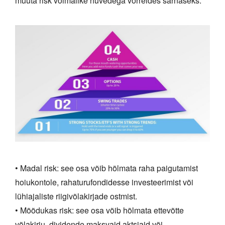
muuta risk võimalike hüvedega võrreldes sarnaseks.
• Madal risk: see osa võib hõlmata raha paigutamist
hoiukontole, rahaturufondidesse investeerimist või
lühiajaliste riigivõlakirjade ostmist.
• Mõõdukas risk: see osa võib hõlmata ettevõtte
võlakirju, dividende maksvaid aktsiaid või