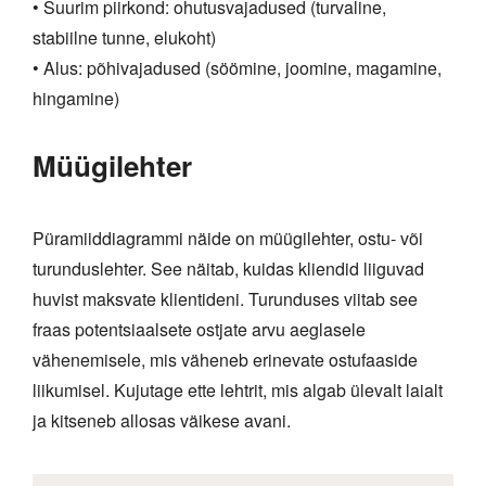
• Suurim piirkond: ohutusvajadused (turvaline,
stabiilne tunne, elukoht)
• Alus: põhivajadused (söömine, joomine, magamine,
hingamine)
Müügilehter
Püramiiddiagrammi näide on müügilehter, ostu- või
turunduslehter. See näitab, kuidas kliendid liiguvad
huvist maksvate klientideni. Turunduses viitab see
fraas potentsiaalsete ostjate arvu aeglasele
vähenemisele, mis väheneb erinevate ostufaaside
liikumisel. Kujutage ette lehtrit, mis algab ülevalt laialt
ja kitseneb allosas väikese avani.