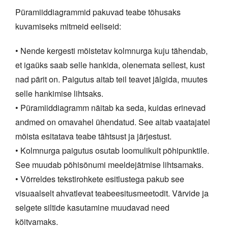
Püramiiddiagrammid pakuvad teabe tõhusaks
kuvamiseks mitmeid eeliseid:
• Nende kergesti mõistetav kolmnurga kuju tähendab,
et igaüks saab selle hankida, olenemata sellest, kust
nad pärit on. Paigutus aitab teil teavet jälgida, muutes
selle hankimise lihtsaks.
• Püramiiddiagramm näitab ka seda, kuidas erinevad
andmed on omavahel ühendatud. See aitab vaatajatel
mõista esitatava teabe tähtsust ja järjestust.
• Kolmnurga paigutus osutab loomulikult põhipunktile.
See muudab põhisõnumi meeldejätmise lihtsamaks.
• Võrreldes tekstirohkete esitlustega pakub see
visuaalselt ahvatlevat teabeesitusmeetodit. Värvide ja
selgete siltide kasutamine muudavad need
köitvamaks.