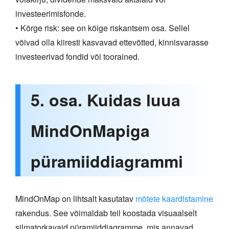
investeerimisfonde.
• Kõrge risk: see on kõige riskantsem osa. Sellel
võivad olla kiiresti kasvavad ettevõtted, kinnisvarasse
investeerivad fondid või toorained.
5. osa. Kuidas luua
MindOnMapiga
püramiiddiagrammi
MindOnMap on lihtsalt kasutatav
mõtete kaardistamine
rakendus. See võimaldab teil koostada visuaalselt
silmatorkavaid püramiiddiagramme, mis annavad