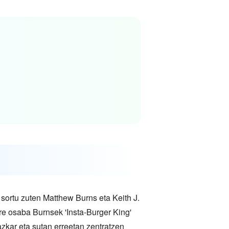
ortu zuten Matthew Burns eta Keith J.
re osaba Burnsek 'Insta-Burger King'
azkar eta sutan erreetan zentratzen