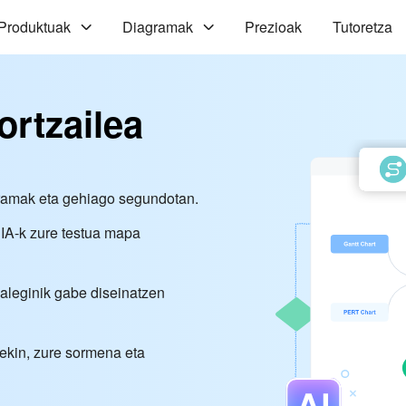
Produktuak
Diagramak
Prezioak
Tutoretza
rtzailea
gramak eta gehiago segundotan.
, IA-k zure testua mapa
haleginik gabe diseinatzen
arekin, zure sormena eta