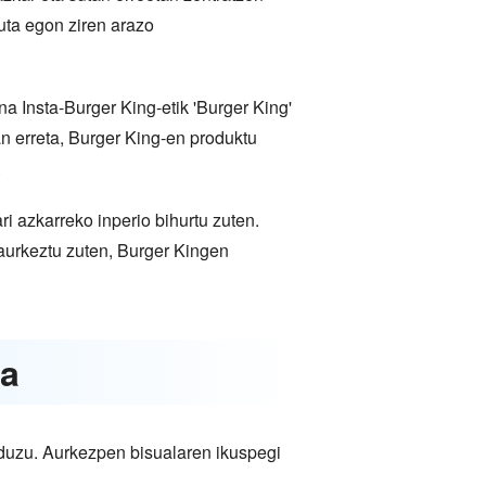
uta egon ziren arazo
 Insta-Burger King-etik 'Burger King'
n erreta, Burger King-en produktu
.
i azkarreko inperio bihurtu zuten.
aurkeztu zuten, Burger Kingen
ia
r duzu. Aurkezpen bisualaren ikuspegi