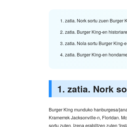
1. zatia. Nork sortu zuen Burger 
2. zatia. Burger King-en historiar
3. zatia. Nola sortu Burger King-e
4. zatia. Burger King-en hondame
1. zatia. Nork s
Burger King munduko hanburgesa/janari
Kramerrek Jacksonville-n, Floridan. Mc
sortu zuten. Izena erabiltzen zuten 'In