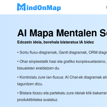
AI Mapa Mentalen So
Edozein ideia, berehala bistaratua IA bidez
• Sortu fluxu-diagramak, Gantt diagramak, ORM dia
• Ohar sinpleetatik hasi eta grafiko konplexuetaraino
bisualetan eraldatzen du.
• Kontrolatu zure lan-fluxua: AI Chat-ek diagramak a
laguntzen dizu.
• Bistara itzazu eta partekatu zure ideiak klik bakarr
produktibitatea sustatuz.