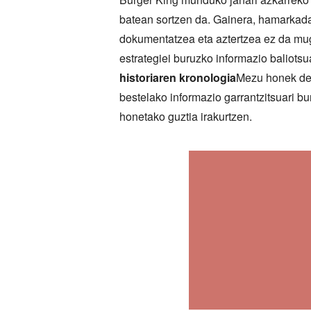
batean sortzen da. Gainera, hamarkada 
dokumentatzea eta aztertzea ez da muga
estrategiei buruzko informazio baliots
historiaren kronologia
Mezu honek den
bestelako informazio garrantzitsuari b
honetako guztia irakurtzen.