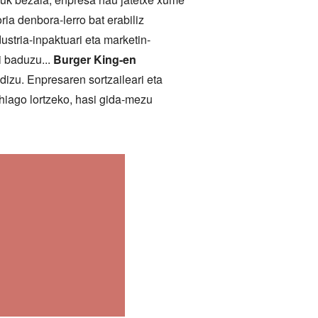
ia denbora-lerro bat erabiliz
stria-inpaktuari eta marketin-
i baduzu...
Burger King-en
izu. Enpresaren sortzaileari eta
ehiago lortzeko, hasi gida-mezu