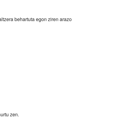
altzera behartuta egon ziren arazo
urtu zen.