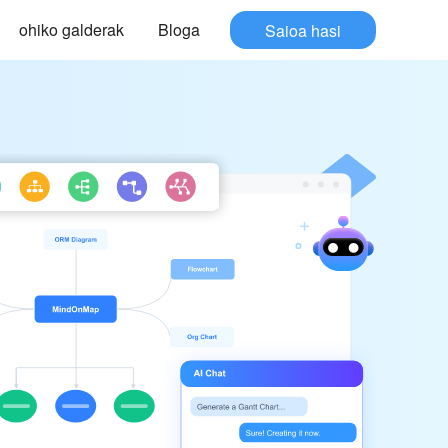
ohiko galderak
Bloga
Saioa hasi