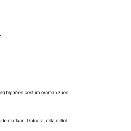
n.
ing bigarren postura eraman zuen.
ude martxan. Gainera, mila milioi