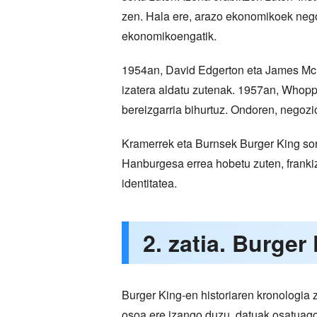
zen. Hala ere, arazo ekonomikoek nego
ekonomikoengatik.
1954an, David Edgerton eta James McLa
izatera aldatu zutenak. 1957an, Whopp
bereizgarria bihurtuz. Ondoren, negozi
Kramerrek eta Burnsek Burger King sort
Hanburgesa errea hobetu zuten, franki
identitatea.
2. zatia. Burger
Burger King-en historiaren kronologia 
osoa ere izango duzu, datuak osatuago