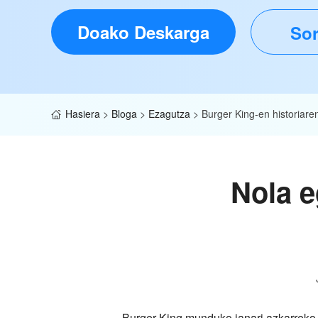
Doako Deskarga
Sor
Hasiera
>
Bloga
>
Ezagutza
>
Burger King-en historiare
Nola e
Burger King munduko janari azkarreko 