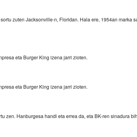
sortu zuten Jacksonville-n, Floridan. Hala ere, 1954an marka s
resa eta Burger King izena jarri zioten.
resa eta Burger King izena jarri zioten.
 zen. Hanburgesa handi eta errea da, eta BK-ren sinadura bih