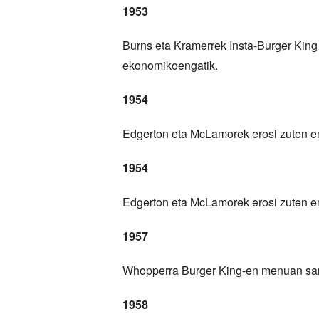
1953
Burns eta Kramerrek Insta-Burger King 
ekonomikoengatik.
1954
Edgerton eta McLamorek erosi zuten enp
1954
Edgerton eta McLamorek erosi zuten enp
1957
Whopperra Burger King-en menuan sartu
1958