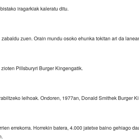
istako iragarkiak kaleratu ditu.
o zabaldu zuen. Orain mundu osoko ehunka tokitan ari da lanea
 zioten Pillsburyri Burger Kingengatik.
 erabiltzeko leihoak. Ondoren, 1977an, Donald Smithek Burger K
rien errekorra. Horrekin batera, 4.000 jatetxe baino gehiago da
n.