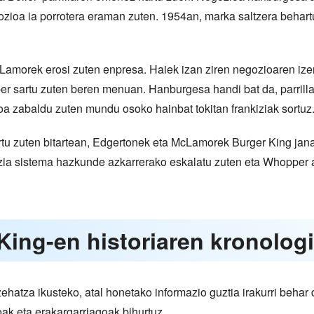
zioa ia porrotera eraman zuten. 1954an, marka saltzera behart
morek erosi zuten enpresa. Haiek izan ziren negozioaren izena
er sartu zuten beren menuan. Hanburgesa handi bat da, parrilla
oa zabaldu zuten mundu osoko hainbat tokitan frankiziak sortuz
u zuten bitartean, Edgertonek eta McLamorek Burger King janar
zia sistema hazkunde azkarrerako eskalatu zuten eta Whopper 
 King-en historiaren kronolog
zehatza ikusteko, atal honetako informazio guztia irakurri beha
ak eta erakargarriagoak bihurtuz.