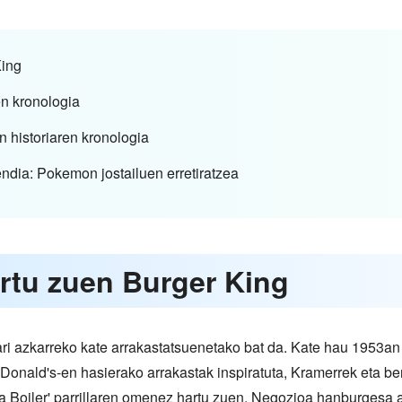
King
en kronologia
n historiaren kronologia
ndia: Pokemon jostailuen erretiratzea
ortu zuen Burger King
 azkarreko kate arrakastatsuenetako bat da. Kate hau 1953an s
Donald's-en hasierako arrakastak inspiratuta, Kramerrek eta be
sta Boiler' parrillaren omenez hartu zuen. Negozioa hanburgesa 