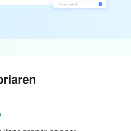
oriaren
uk bezala, enpresa hau jatetxe xume