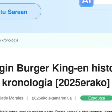
tu Sarean
n kronologia
gin Burger King-en hist
kronologia [2025erako]
Jade Morales
2025eko ekainaren 3a
Ezagutza
kate ezagunenen artean dago. Beste negozio arrakastatsu batz