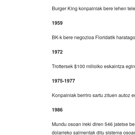
Burger King konpainiak bere lehen teleb
1959
BK-k bere negozioa Floridatik haratag
1972
Trottersek $100 milioiko eskaintza egin
1975-1977
Konpainiak berriro sartu zituen autoz
1986
Mundu osoan ireki diren 546 jatetxe ber
dolarreko salmentak ditu sistema osoa