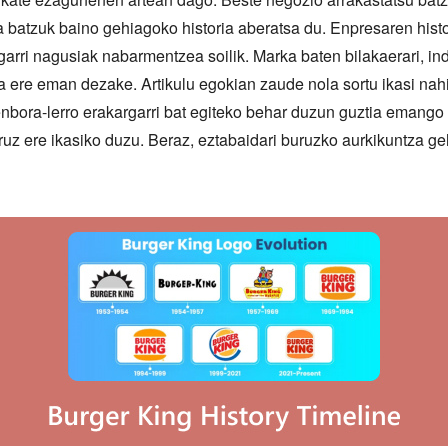
batzuk baino gehiagoko historia aberatsa du. Enpresaren histor
rri nagusiak nabarmentzea soilik. Marka baten bilakaerari, indu
ua ere eman dezake. Artikulu egokian zaude nola sortu ikasi nah
bora-lerro erakargarri bat egiteko behar duzun guztia emango d
uruz ere ikasiko duzu. Beraz, eztabaidari buruzko aurkikuntza g