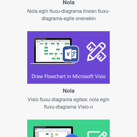
Nola
Nola egin fluxu-diagrama linean fluxu-
diagrama-egile onenekin
Nola
Visio fluxu-diagrama egitea: nola egin
fluxu-diagrama Visio-n