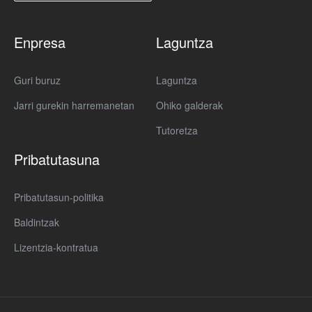
Enpresa
Laguntza
Guri buruz
Laguntza
Jarri gurekin harremanetan
Ohiko galderak
Tutoretza
Pribatutasuna
Pribatutasun-politika
Baldintzak
Lizentzia-kontratua