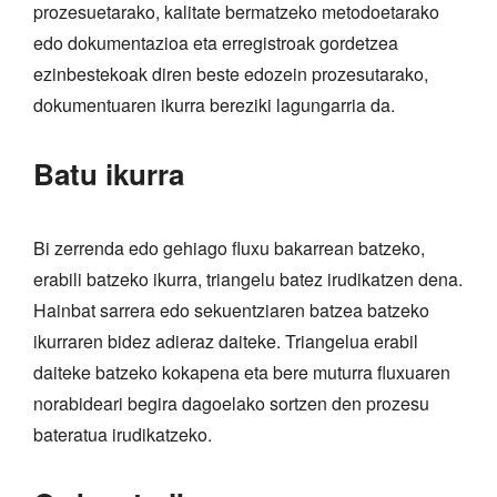
prozesuetarako, kalitate bermatzeko metodoetarako
edo dokumentazioa eta erregistroak gordetzea
ezinbestekoak diren beste edozein prozesutarako,
dokumentuaren ikurra bereziki lagungarria da.
Batu ikurra
Bi zerrenda edo gehiago fluxu bakarrean batzeko,
erabili batzeko ikurra, triangelu batez irudikatzen dena.
Hainbat sarrera edo sekuentziaren batzea batzeko
ikurraren bidez adieraz daiteke. Triangelua erabil
daiteke batzeko kokapena eta bere muturra fluxuaren
norabideari begira dagoelako sortzen den prozesu
bateratua irudikatzeko.