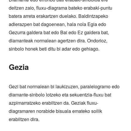
deitzen zaio, fluxu-diagrama bateko erabaki-puntu
batera arreta erakartzen duelako. Baldintzapeko
adierazpen bat dagoenean, hala nola Egia edo
Gezurra galdera bat edo Bai edo Ez galdera bat,
diamanteak normalean agertzen dira. Ondorioz,
sinbolo honek beti ditu bi adar edo gehiago.
Gezia
Gezi bat normalean bi laukizuzen, paralelogramo edo
diamante-sinbolo lotzeko eta sekuentzia-fluxu bat
azpimarratzeko erabiltzen da. Geziak fluxu-
diagramaren norabide bisuala emateko soilik
erabiltzen dira.