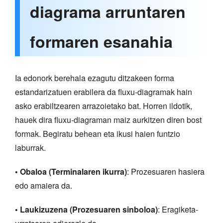
diagrama arruntaren
formaren esanahia
Ia edonork berehala ezagutu ditzakeen forma
estandarizatuen erabilera da fluxu-diagramak hain
asko erabiltzearen arrazoietako bat. Horren ildotik,
hauek dira fluxu-diagraman maiz aurkitzen diren bost
formak. Begiratu behean eta ikusi haien funtzio
laburrak.
• Obaloa (Terminalaren ikurra)
: Prozesuaren hasiera
edo amaiera da.
• Laukizuzena (Prozesuaren sinboloa)
: Eragiketa-