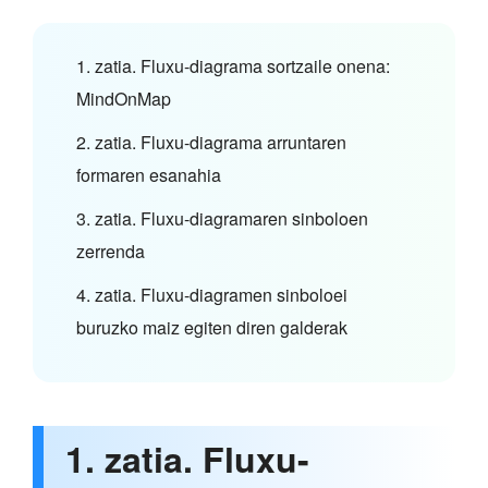
1. zatia. Fluxu-diagrama sortzaile onena:
MindOnMap
2. zatia. Fluxu-diagrama arruntaren
formaren esanahia
3. zatia. Fluxu-diagramaren sinboloen
zerrenda
4. zatia. Fluxu-diagramen sinboloei
buruzko maiz egiten diren galderak
1. zatia. Fluxu-