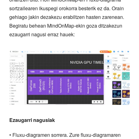
sortzailearen ikuspegi orokorra besterik ez da. Orain
gehiago jakin dezakezu erabiltzen hasten zarenean.
Begiratu behean MindOnMap-ekin goza ditzakezun
ezaugarri nagusi erraz hauek:
Ezaugarri nagusiak
• Fluxu-diagramen sorrera. Zure fluxu-diagramaren