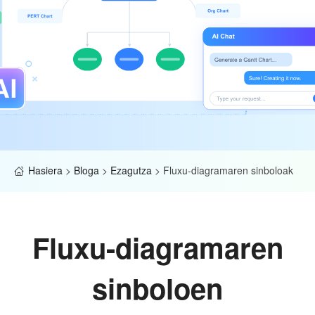
Hasiera
>
Bloga
>
Ezagutza
>
Fluxu-diagramaren sinboloak
Fluxu-diagramaren
sinboloen