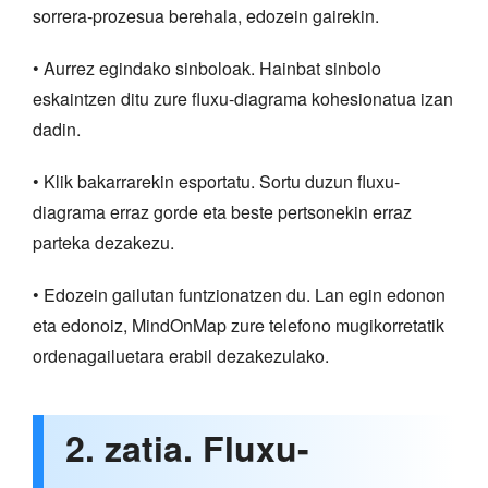
sorrera-prozesua berehala, edozein gairekin.
• Aurrez egindako sinboloak. Hainbat sinbolo
eskaintzen ditu zure fluxu-diagrama kohesionatua izan
dadin.
• Klik bakarrarekin esportatu. Sortu duzun fluxu-
diagrama erraz gorde eta beste pertsonekin erraz
parteka dezakezu.
• Edozein gailutan funtzionatzen du. Lan egin edonon
eta edonoiz, MindOnMap zure telefono mugikorretatik
ordenagailuetara erabil dezakezulako.
2. zatia. Fluxu-