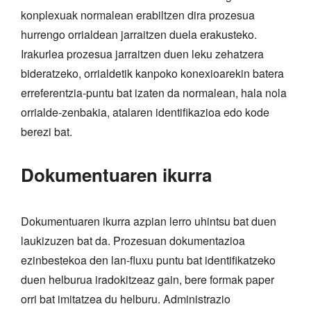
konplexuak normalean erabiltzen dira prozesua
hurrengo orrialdean jarraitzen duela erakusteko.
Irakurlea prozesua jarraitzen duen leku zehatzera
bideratzeko, orrialdetik kanpoko konexioarekin batera
erreferentzia-puntu bat izaten da normalean, hala nola
orrialde-zenbakia, atalaren identifikazioa edo kode
berezi bat.
Dokumentuaren ikurra
Dokumentuaren ikurra azpian lerro uhintsu bat duen
laukizuzen bat da. Prozesuan dokumentazioa
ezinbestekoa den lan-fluxu puntu bat identifikatzeko
duen helburua iradokitzeaz gain, bere formak paper
orri bat imitatzea du helburu. Administrazio