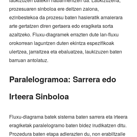
laukizuzen batekin nabarmentzen da. Laukizuzena,
prozesuaren sinboloa ere deitzen zaiona,
ezinbestekoa da prozesu baten hasieratik amaierara
arte gertatzen diren gertaera edo eragiketa sorta
azaltzeko. Fluxu-diagramek errazten dute lan-fluxu
orokorrean laguntzen duten ekintza espezifikoak
ulertzea, jarraitzea eta ebaluatzea, laukizuzen baten
barruan antolatuz.
Paralelogramoa: Sarrera edo
Irteera Sinboloa
Fluxu-diagrama batek sistema baten sarrera eta irteera
eragiketak paralelogramo baten bidez irudikatzen ditu.
Prozedura baten etapa adierazten du, non erabiltzaile