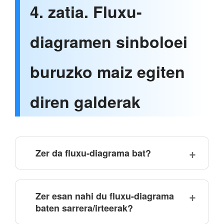
4. zatia. Fluxu-
diagramen sinboloei
buruzko maiz egiten
diren galderak
Zer da fluxu-diagrama bat?
Zer esan nahi du fluxu-diagrama
baten sarrera/irteerak?