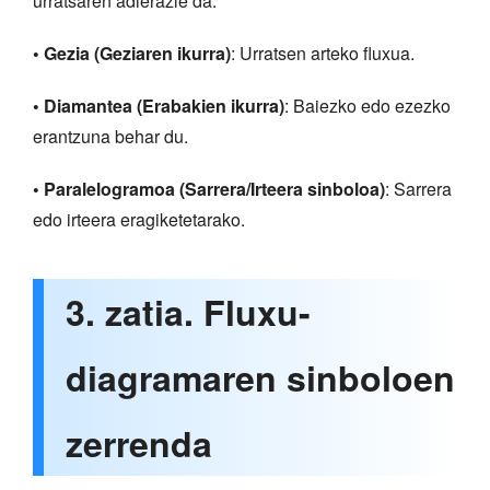
urratsaren adierazle da.
• Gezia (Geziaren ikurra)
: Urratsen arteko fluxua.
• Diamantea (Erabakien ikurra)
: Baiezko edo ezezko
erantzuna behar du.
• Paralelogramoa (Sarrera/Irteera sinboloa)
: Sarrera
edo irteera eragiketetarako.
3. zatia. Fluxu-
diagramaren sinboloen
zerrenda