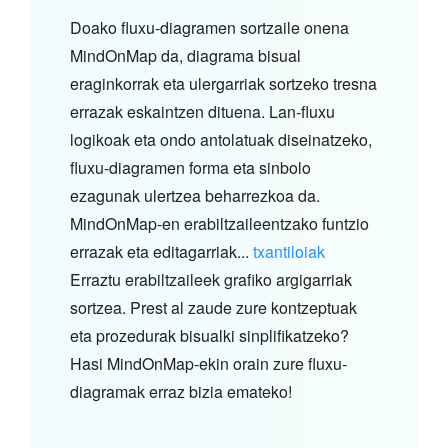
Doako fluxu-diagramen sortzaile onena
MindOnMap da, diagrama bisual
eraginkorrak eta ulergarriak sortzeko tresna
errazak eskaintzen dituena. Lan-fluxu
logikoak eta ondo antolatuak diseinatzeko,
fluxu-diagramen forma eta sinbolo
ezagunak ulertzea beharrezkoa da.
MindOnMap-en erabiltzaileentzako funtzio
errazak eta editagarriak...
txantiloiak
Erraztu erabiltzaileek grafiko argigarriak
sortzea. Prest al zaude zure kontzeptuak
eta prozedurak bisualki sinplifikatzeko?
Hasi MindOnMap-ekin orain zure fluxu-
diagramak erraz bizia emateko!