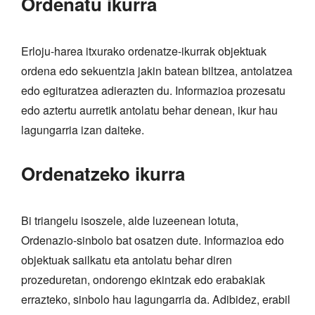
Ordenatu ikurra
Erloju-harea itxurako ordenatze-ikurrak objektuak
ordena edo sekuentzia jakin batean biltzea, antolatzea
edo egituratzea adierazten du. Informazioa prozesatu
edo aztertu aurretik antolatu behar denean, ikur hau
lagungarria izan daiteke.
Ordenatzeko ikurra
Bi triangelu isoszele, alde luzeenean lotuta,
Ordenazio-sinbolo bat osatzen dute. Informazioa edo
objektuak sailkatu eta antolatu behar diren
prozeduretan, ondorengo ekintzak edo erabakiak
errazteko, sinbolo hau lagungarria da. Adibidez, erabil