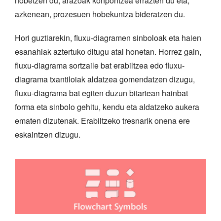
hobetzen du, arazoak konpontzea errazten du eta,
azkenean, prozesuen hobekuntza bideratzen du.
Hori guztiarekin, fluxu-diagramen sinboloak eta haien
esanahiak aztertuko ditugu atal honetan. Horrez gain,
fluxu-diagrama sortzaile bat erabiltzea edo fluxu-
diagrama txantiloiak aldatzea gomendatzen dizugu,
fluxu-diagrama bat egiten duzun bitartean hainbat
forma eta sinbolo gehitu, kendu eta aldatzeko aukera
ematen dizutenak. Erabiltzeko tresnarik onena ere
eskaintzen dizugu.