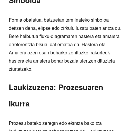
Sinboloa
Forma obalatua, batzuetan terminaleko sinboloa
deitzen dena, elipse edo zirkulu luzatu baten antza du.
Bere helburua fluxu-diagramaren hasiera eta amaiera
erreferentzia bisual bat ematea da. Hasiera eta
Amaiera ozen esan beharko zenituzke irakurleek
hasiera eta amaiera behar bezala ulertzen dituztela
ziurtatzeko.
Laukizuzena: Prozesuaren
ikurra
Prozesu bateko zeregin edo ekintza bakoitza