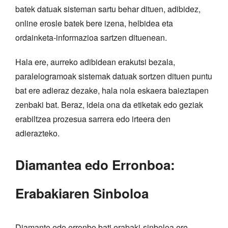
batek datuak sisteman sartu behar dituen, adibidez,
online erosle batek bere izena, helbidea eta
ordainketa-informazioa sartzen dituenean.
Hala ere, aurreko adibidean erakutsi bezala,
paralelogramoak sistemak datuak sortzen dituen puntu
bat ere adieraz dezake, hala nola eskaera baieztapen
zenbaki bat. Beraz, ideia ona da etiketak edo geziak
erabiltzea prozesua sarrera edo irteera den
adierazteko.
Diamantea edo Erronboa:
Erabakiaren Sinboloa
Diamante edo erronbo bati erabaki-sinboloa ere