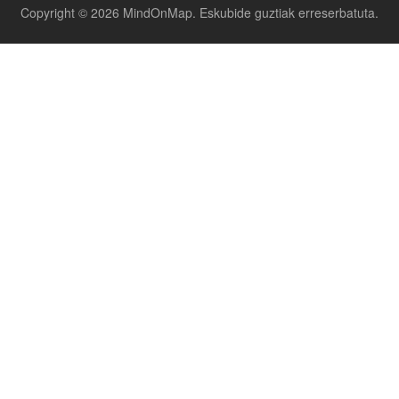
Copyright © 2026 MindOnMap. Eskubide guztiak erreserbatuta.