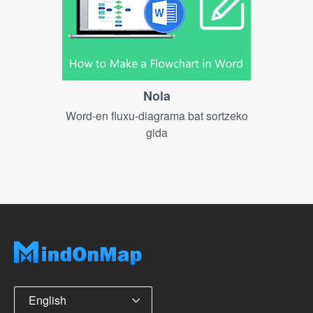
Nola
Word-en fluxu-diagrama bat sortzeko
gida
English