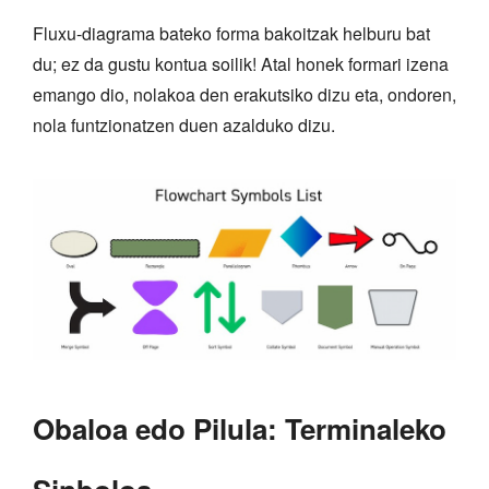
Fluxu-diagrama bateko forma bakoitzak helburu bat
du; ez da gustu kontua soilik! Atal honek formari izena
emango dio, nolakoa den erakutsiko dizu eta, ondoren,
nola funtzionatzen duen azalduko dizu.
Obaloa edo Pilula: Terminaleko