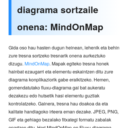
diagrama sortzaile
onena: MindOnMap
Gida oso hau hasten dugun heinean, lehenik eta behin
zure tresna sortzeko tresnarik onena aurkeztuko
dizugu.
MindOnMap
. Mapak egiteko tresna honek
hainbat ezaugarri eta elementu eskaintzen ditu zure
diagrama konplikaziorik gabe eraikitzeko. Hemen,
gomendatutako fluxu-diagrama gai bat aukeratu
dezakezu edo hutsetik hasi elementu guztiak
kontrolatzeko. Gainera, tresna hau doakoa da eta
kalitate handiagoko irteera eman dezake. JPEG, PNG,
GIF eta gehiago bezalako fitxategi formatu zabalak
onartzen ditu. Hori MindOnMap-en Fluxu-diagrama