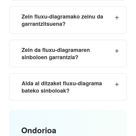
Zein fluxu-diagramako zeinu da
garrantzitsuena?
Zein da fluxu-diagramaren
sinboloen garrantzia?
Alda al ditzaket fluxu-diagrama
bateko sinboloak?
Ondorioa