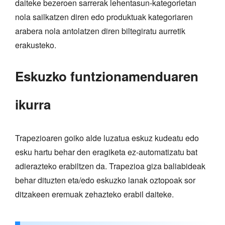
daiteke bezeroen sarrerak lehentasun-kategorietan
nola sailkatzen diren edo produktuak kategoriaren
arabera nola antolatzen diren biltegiratu aurretik
erakusteko.
Eskuzko funtzionamenduaren
ikurra
Trapezioaren goiko alde luzatua eskuz kudeatu edo
esku hartu behar den eragiketa ez-automatizatu bat
adierazteko erabiltzen da. Trapezioa giza baliabideak
behar dituzten eta/edo eskuzko lanak oztopoak sor
ditzakeen eremuak zehazteko erabil daiteke.