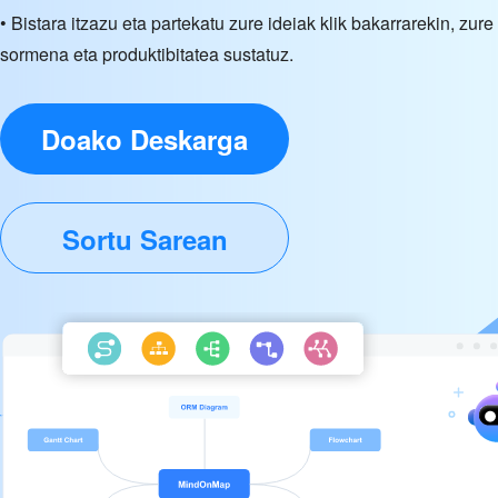
• Bistara itzazu eta partekatu zure ideiak klik bakarrarekin, zure
sormena eta produktibitatea sustatuz.
Doako Deskarga
Sortu Sarean