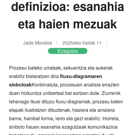
definizioa: esanahia
eta haien mezuak
Jade Morales
2025eko Irailak 11
Ezagutza
Prozesu bateko urratsak, sekuentzia eta aukerak
erabiliz bistaratzen dira
fluxu-diagramaren
sinboloak
Konbinatuta, prozesuen analisia errazten
duen hizkuntza unibertsal bat sortzen dute. Ziurrenik
lehenago ikusi dituzu fluxu-diagramak, prozesu baten
etapak ilustratzen dituztenak, hasiera eta amaiera
barne, hainbat forma, lerro eta gezi erabiliz. Horrela,
sinbolo hauen esanahia ezagutzeak komunikazioa