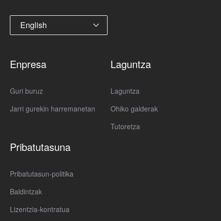
English
Enpresa
Laguntza
Guri buruz
Laguntza
Jarri gurekin harremanetan
Ohiko galderak
Tutoretza
Pribatutasuna
Pribatutasun-politika
Baldintzak
Lizentzia-kontratua