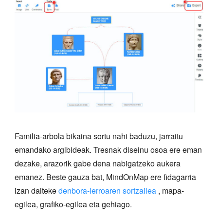
Familia-arbola bikaina sortu nahi baduzu, jarraitu
emandako argibideak. Tresnak diseinu osoa ere eman
dezake, arazorik gabe dena nabigatzeko aukera
emanez. Beste gauza bat, MindOnMap ere fidagarria
izan daiteke
denbora-lerroaren sortzailea
, mapa-
egilea, grafiko-egilea eta gehiago.