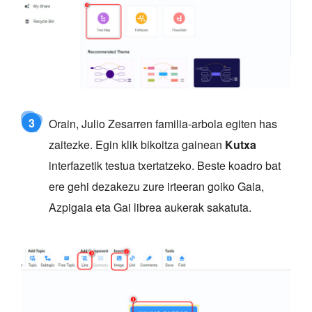
3
Orain, Julio Zesarren familia-arbola egiten has
zaitezke. Egin klik bikoitza gainean
Kutxa
interfazetik testua txertatzeko. Beste koadro bat
ere gehi dezakezu zure irteeran goiko Gaia,
Azpigaia eta Gai librea aukerak sakatuta.