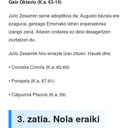
Gaio Oktavio (K.a. 63-14)
Julio Zesarren seme adoptiboa da, Augusto bezala ere
ezaguna, geroago Erromako lehen enperadorea
izango zena. Aitaren ondarea ez dela desagertzen
ziurtatzen du.
Julio Zesarrek hiru emazte izan zituen. Hauek dira:
• Cornelia Cinnila (K.a. 83-69)
• Pompeia (K.a. 67-61)
• Calpurnia Pisonis (K.a. 59)
3. zatia. Nola eraiki