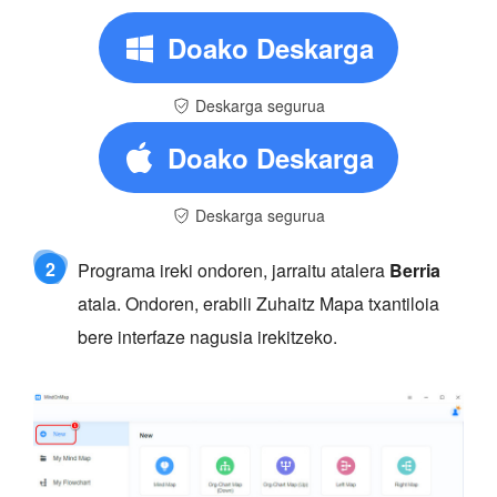
Doako Deskarga
Deskarga segurua
Doako Deskarga
Deskarga segurua
2
Programa ireki ondoren, jarraitu atalera
Berria
atala. Ondoren, erabili Zuhaitz Mapa txantiloia
bere interfaze nagusia irekitzeko.