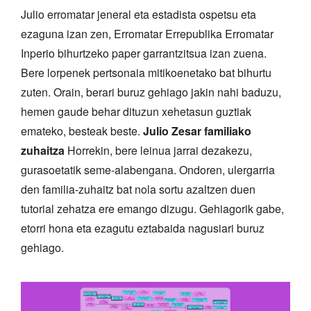
Julio erromatar jeneral eta estadista ospetsu eta
ezaguna izan zen, Erromatar Errepublika Erromatar
Inperio bihurtzeko paper garrantzitsua izan zuena.
Bere lorpenek pertsonaia mitikoenetako bat bihurtu
zuten. Orain, berari buruz gehiago jakin nahi baduzu,
hemen gaude behar dituzun xehetasun guztiak
emateko, besteak beste.
Julio Zesar familiako
zuhaitza
Horrekin, bere leinua jarrai dezakezu,
gurasoetatik seme-alabengana. Ondoren, ulergarria
den familia-zuhaitz bat nola sortu azaltzen duen
tutorial zehatza ere emango dizugu. Gehiagorik gabe,
etorri hona eta ezagutu eztabaida nagusiari buruz
gehiago.