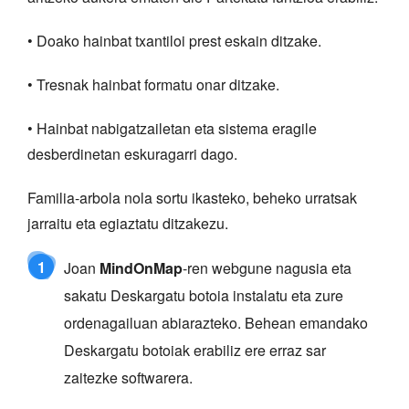
• Doako hainbat txantiloi prest eskain ditzake.
• Tresnak hainbat formatu onar ditzake.
• Hainbat nabigatzailetan eta sistema eragile
desberdinetan eskuragarri dago.
Familia-arbola nola sortu ikasteko, beheko urratsak
jarraitu eta egiaztatu ditzakezu.
1
Joan
MindOnMap
-ren webgune nagusia eta
sakatu Deskargatu botoia instalatu eta zure
ordenagailuan abiarazteko. Behean emandako
Deskargatu botoiak erabiliz ere erraz sar
zaitezke softwarera.