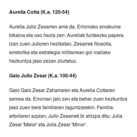
Aurelia Cotta (K.a. 120-54)
Aurelia Julio Zesarren ama da. Erromako emakume
bikaina eta oso hezia zen. Aureliak funtsezko papera
izan zuen Julioren heziketan, Zesarrek filosofia,
erretorika eta estrategia militarrean goi mailako
hezkuntza jaso zezan ziurtatuz.
Gaio Julio Zesar (K.a. 100-44)
Gaio Gaio Zesar Zaharraren eta Aurelia Cottaren
semea da. Erroman jaio zen eta behar zuen hezkuntza
jaso zuen bere familiaren laguntzarekin. Familia-
arbolaren azpian, Julio Zesarrek bi ahizpa ditu: Julia
Zesar 'Maior' eta Julia Zesar 'Minor'.