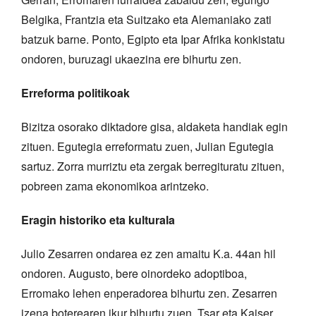
Belgika, Frantzia eta Suitzako eta Alemaniako zati
batzuk barne. Ponto, Egipto eta Ipar Afrika konkistatu
ondoren, buruzagi ukaezina ere bihurtu zen.
Erreforma politikoak
Bizitza osorako diktadore gisa, aldaketa handiak egin
zituen. Egutegia erreformatu zuen, Julian Egutegia
sartuz. Zorra murriztu eta zergak berregituratu zituen,
pobreen zama ekonomikoa arintzeko.
Eragin historiko eta kulturala
Julio Zesarren ondarea ez zen amaitu K.a. 44an hil
ondoren. Augusto, bere oinordeko adoptiboa,
Erromako lehen enperadorea bihurtu zen. Zesarren
izena boterearen ikur bihurtu zuen, Tsar eta Kaiser