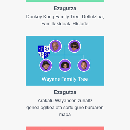
Ezagutza
Donkey Kong Family Tree: Definizioa;
Familiakideak; Historia
Ezagutza
Arakatu Wayansen zuhaitz
genealogikoa eta sortu gure buruaren
mapa