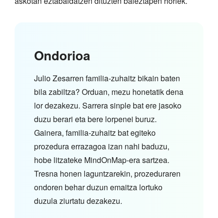
askotan eztabaidatzen dituzten baieztapen horiek.
Ondorioa
Julio Zesarren familia-zuhaitz bikain baten
bila zabiltza? Orduan, mezu honetatik dena
lor dezakezu. Sarrera sinple bat ere jasoko
duzu berari eta bere lorpenei buruz.
Gainera, familia-zuhaitz bat egiteko
prozedura errazagoa izan nahi baduzu,
hobe litzateke MindOnMap-era sartzea.
Tresna honen laguntzarekin, prozeduraren
ondoren behar duzun emaitza lortuko
duzula ziurtatu dezakezu.