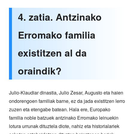
4. zatia. Antzinako
Erromako familia
existitzen al da
oraindik?
Julio-Klaudiar dinastia, Julio Zesar, Augusto eta haien
ondorengoen familiak barne, ez da jada existitzen lerro
zuzen eta etengabe batean. Hala ere, Europako
familia noble batzuek antzinako Erromako leinuekin
lotura urrunak dituztela diote, nahiz eta historialariek