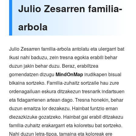
Julio Zesarren familia-
arbola
Julio Zesarren familia-arbola antolatu eta ulergarri bat
ikusi nahi baduzu, zein tresna egokia erabili behar
duzun jakin behar duzu. Beraz, erabiltzea
gomendatzen dizugu
MindOnMap
irudikapen bisual
bikaina sortzeko. Familia-zuhaitz sortzaile hau zure
ordenagailuan eskura ditzakezun tresnarik indartsuen
eta fidagarrienen artean dago. Tresna honekin, behar
duzun emaitza lor dezakezu. Hainbat funtzio eman
diezazkizuke gozatzeko. Hainbat gai erabil ditzakezu
familia-zuhaitz erakargarri eta koloretsu bat sortzeko.
Nahi duzun letra-tipoa, tamaina eta koloreak ere