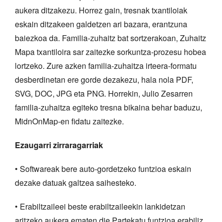
aukera ditzakezu. Horrez gain, tresnak txantiloiak
eskain ditzakeen galdetzen ari bazara, erantzuna
baiezkoa da. Familia-zuhaitz bat sortzerakoan, Zuhaitz
Mapa txantiloira sar zaitezke sorkuntza-prozesu hobea
lortzeko. Zure azken familia-zuhaitza irteera-formatu
desberdinetan ere gorde dezakezu, hala nola PDF,
SVG, DOC, JPG eta PNG. Horrekin, Julio Zesarren
familia-zuhaitza egiteko tresna bikaina behar baduzu,
MidnOnMap-en fidatu zaitezke.
Ezaugarri zirraragarriak
• Softwareak bere auto-gordetzeko funtzioa eskain
dezake datuak galtzea saihesteko.
• Erabiltzaileei beste erabiltzaileekin lankidetzan
aritzeko aukera ematen die Partekatu funtzioa erabiliz.