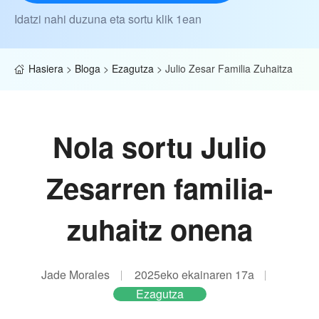
Idatzi nahi duzuna eta sortu klik 1ean
Hasiera
>
Bloga
>
Ezagutza
>
Julio Zesar Familia Zuhaitza
Nola sortu Julio
Zesarren familia-
zuhaitz onena
Jade Morales
2025eko ekainaren 17a
Ezagutza