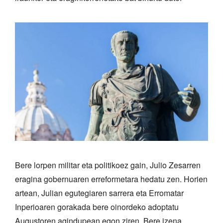
Bere lorpen militar eta politikoez gain, Julio Zesarren
eragina gobernuaren erreformetara hedatu zen. Horien
artean, Julian egutegiaren sarrera eta Erromatar
Inperioaren gorakada bere oinordeko adoptatu
Augustoren agindupean egon ziren. Bere izena