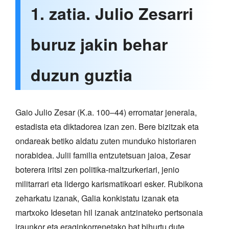
1. zatia. Julio Zesarri
buruz jakin behar
duzun guztia
Gaio Julio Zesar (K.a. 100–44) erromatar jenerala,
estadista eta diktadorea izan zen. Bere bizitzak eta
ondareak betiko aldatu zuten munduko historiaren
norabidea. Julii familia entzutetsuan jaioa, Zesar
boterera iritsi zen politika-maltzurkeriari, jenio
militarrari eta lidergo karismatikoari esker. Rubikona
zeharkatu izanak, Galia konkistatu izanak eta
martxoko Idesetan hil izanak antzinateko pertsonaia
iraunkor eta eraginkorrenetako bat bihurtu dute.