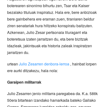
boterearen sinonimo bihurtu zen, Tsar eta Kaiser
bezalako tituluak inspiratuz. Hala ere, bere anbizioak
bere gainbehera ere eraman zuen, tiraniaren beldur
ziren senatariak hura hiltzeko konspiratu baitzuten.
Azkenean, Julio Zesar pertsonaia liluragarri eta
boteretsua izaten jarraitzen du, eta bere bizitzak
idazleak, jakintsuak eta historia zaleak inspiratzen
jarraitzen du.
urtean
Julio Zesarren denbora-lerroa
, hainbat lorpen
ere aurki ditzakezu, hala nola:
Garaipen militarrak
Julio Zesarren jenio militarra paregabea da. K.a. 58tik
50era bitartean izandako hamarkada bateko Galiako
Gerran, Erromaren lurraldea zabaldu zen, egungo