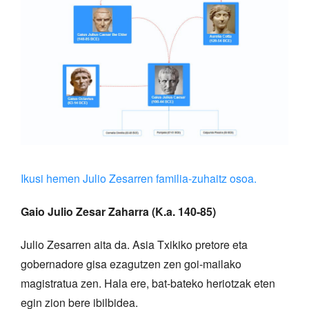
Ikusi hemen Julio Zesarren familia-zuhaitz osoa.
Gaio Julio Zesar Zaharra (K.a. 140-85)
Julio Zesarren aita da. Asia Txikiko pretore eta
gobernadore gisa ezagutzen zen goi-mailako
magistratua zen. Hala ere, bat-bateko heriotzak eten
egin zion bere ibilbidea.