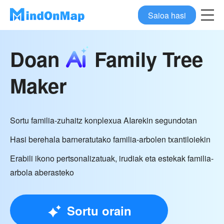
Saioa hasi
Doan
Family Tree
Maker
Sortu familia-zuhaitz konplexua AIarekin segundotan
Hasi berehala barneratutako familia-arbolen txantiloiekin
Erabili ikono pertsonalizatuak, irudiak eta estekak familia-
arbola aberasteko
Sortu orain