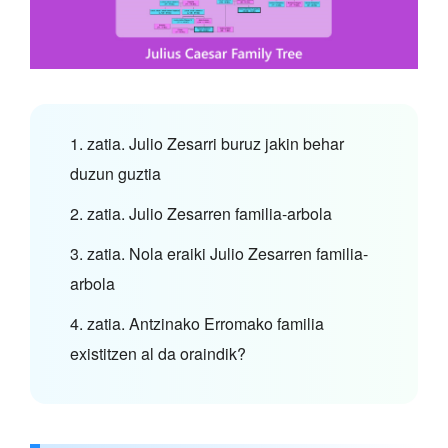
1. zatia. Julio Zesarri buruz jakin behar
duzun guztia
2. zatia. Julio Zesarren familia-arbola
3. zatia. Nola eraiki Julio Zesarren familia-
arbola
4. zatia. Antzinako Erromako familia
existitzen al da oraindik?