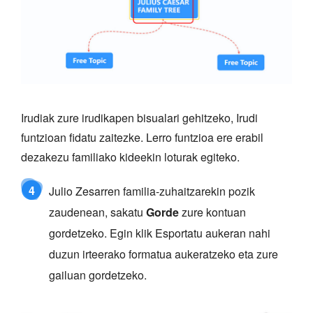
Irudiak zure irudikapen bisualari gehitzeko, Irudi
funtzioan fidatu zaitezke. Lerro funtzioa ere erabil
dezakezu familiako kideekin loturak egiteko.
4
Julio Zesarren familia-zuhaitzarekin pozik
zaudenean, sakatu
Gorde
zure kontuan
gordetzeko. Egin klik Esportatu aukeran nahi
duzun irteerako formatua aukeratzeko eta zure
gailuan gordetzeko.