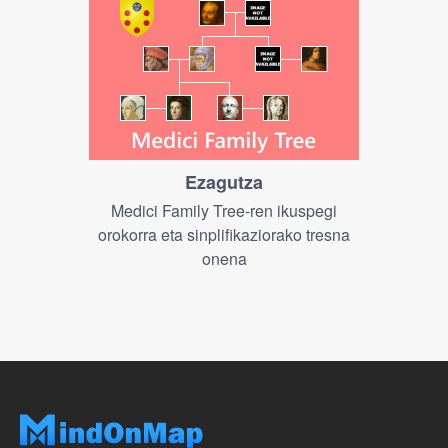
Ezagutza
Medici Family Tree-ren ikuspegi
orokorra eta sinplifikaziorako tresna
onena