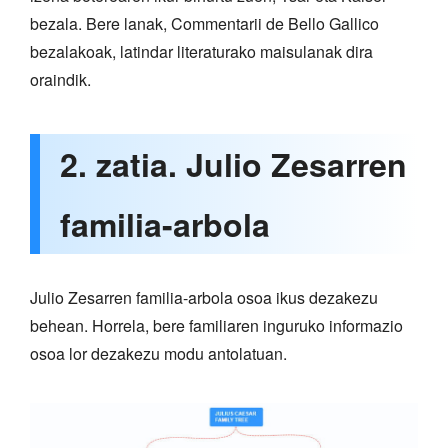
bezala. Bere lanak, Commentarii de Bello Gallico
bezalakoak, latindar literaturako maisulanak dira
oraindik.
2. zatia. Julio Zesarren
familia-arbola
Julio Zesarren familia-arbola osoa ikus dezakezu
behean. Horrela, bere familiaren inguruko informazio
osoa lor dezakezu modu antolatuan.