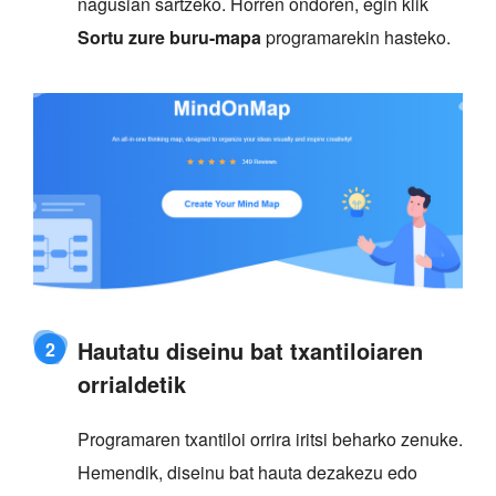
nagusian sartzeko. Horren ondoren, egin klik
Sortu zure buru-mapa
programarekin hasteko.
Hautatu diseinu bat txantiloiaren
2
orrialdetik
Programaren txantiloi orrira iritsi beharko zenuke.
Hemendik, diseinu bat hauta dezakezu edo