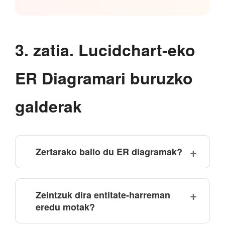
3. zatia. Lucidchart-eko
ER Diagramari buruzko
galderak
Zertarako balio du ER diagramak?
Zeintzuk dira entitate-harreman
eredu motak?