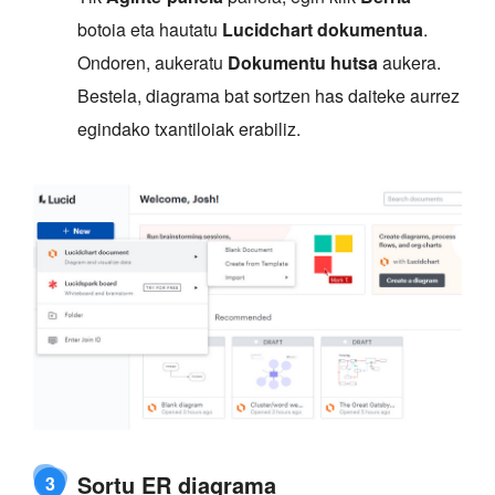
botoia eta hautatu
Lucidchart dokumentua
.
Ondoren, aukeratu
Dokumentu hutsa
aukera.
Bestela, diagrama bat sortzen has daiteke aurrez
egindako txantiloiak erabiliz.
Sortu ER diagrama
3