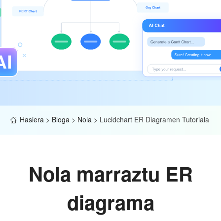
Hasiera
>
Bloga
>
Nola
>
Lucidchart ER Diagramen Tutoriala
Nola marraztu ER
diagrama