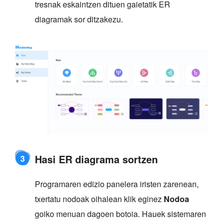
tresnak eskaintzen dituen gaietatik ER
diagramak sor ditzakezu.
Hasi ER diagrama sortzen
3
Programaren edizio panelera iristen zarenean,
txertatu nodoak oihalean klik eginez
Nodoa
goiko menuan dagoen botoia. Hauek sistemaren