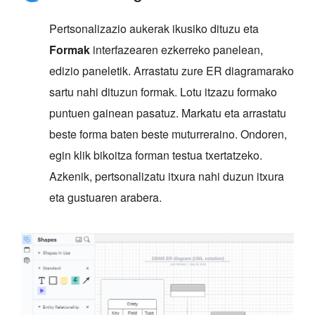
Pertsonalizazio aukerak ikusiko dituzu eta
Formak
interfazearen ezkerreko panelean,
edizio paneletik. Arrastatu zure ER diagramarako
sartu nahi dituzun formak. Lotu itzazu formako
puntuen gainean pasatuz. Markatu eta arrastatu
beste forma baten beste muturreraino. Ondoren,
egin klik bikoitza forman testua txertatzeko.
Azkenik, pertsonalizatu itxura nahi duzun itxura
eta gustuaren arabera.