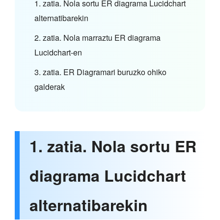
1. zatia. Nola sortu ER diagrama Lucidchart
alternatibarekin
2. zatia. Nola marraztu ER diagrama
Lucidchart-en
3. zatia. ER Diagramari buruzko ohiko
galderak
1. zatia. Nola sortu ER
diagrama Lucidchart
alternatibarekin