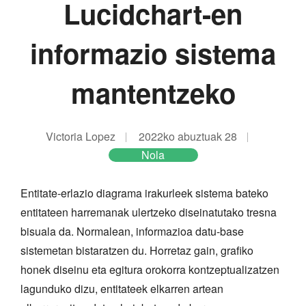
Lucidchart-en
informazio sistema
mantentzeko
Victoria Lopez
2022ko abuztuak 28
Nola
Entitate-erlazio diagrama irakurleek sistema bateko
entitateen harremanak ulertzeko diseinatutako tresna
bisuala da. Normalean, informazioa datu-base
sistemetan bistaratzen du. Horretaz gain, grafiko
honek diseinu eta egitura orokorra kontzeptualizatzen
lagunduko dizu, entitateek elkarren artean