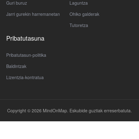
Guri buruz
Laguntza
Jarri gurekin harremanetan
Ohiko galderak
Tutoretza
Pribatutasuna
Pribatutasun-politika
Baldintzak
Lizentzia-kontratua
Copyright © 2026 MindOnMap. Eskubide guztiak erreserbatuta.