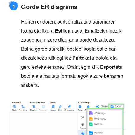
Gorde ER diagrama
4
Horren ondoren, pertsonalizatu diagramaren
itxura eta itxura
Estiloa
atala. Emaitzekin pozik
zaudenean, zure diagrama gorde dezakezu.
Baina gorde aurretik, besteei kopia bat eman
diezaiekezu klik eginez
Partekatu
botoia eta
gero esteka emanez. Orain, egin klik
Esportatu
botoia eta hautatu formatu egokia zure beharren
arabera.