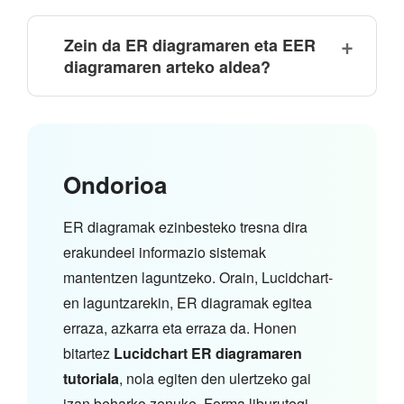
Zein da ER diagramaren eta EER
diagramaren arteko aldea?
Ondorioa
ER diagramak ezinbesteko tresna dira
erakundeei informazio sistemak
mantentzen laguntzeko. Orain, Lucidchart-
en laguntzarekin, ER diagramak egitea
erraza, azkarra eta erraza da. Honen
bitartez
Lucidchart ER diagramaren
tutoriala
, nola egiten den ulertzeko gai
izan beharko zenuke. Forma liburutegi