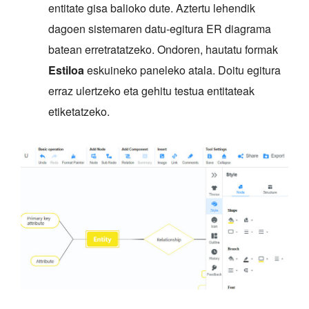
entitate gisa balioko dute. Aztertu lehendik
dagoen sistemaren datu-egitura ER diagrama
batean erretratatzeko. Ondoren, hautatu formak
Estiloa
eskuineko paneleko atala. Doitu egitura
erraz ulertzeko eta gehitu testua entitateak
etiketatzeko.