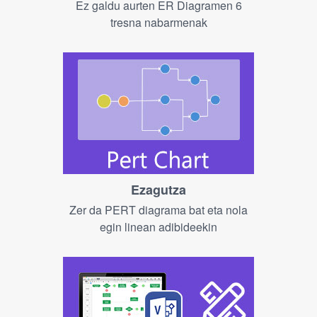
Ez galdu aurten ER Diagramen 6
tresna nabarmenak
Ezagutza
Zer da PERT diagrama bat eta nola
egin linean adibideekin