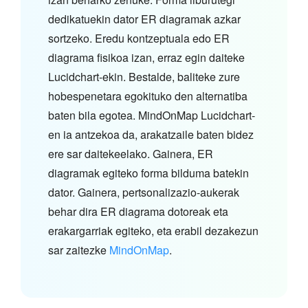
dedikatuekin dator ER diagramak azkar
sortzeko. Eredu kontzeptuala edo ER
diagrama fisikoa izan, erraz egin daiteke
Lucidchart-ekin. Bestalde, baliteke zure
hobespenetara egokituko den alternatiba
baten bila egotea. MindOnMap Lucidchart-
en ia antzekoa da, arakatzaile baten bidez
ere sar daitekeelako. Gainera, ER
diagramak egiteko forma bilduma batekin
dator. Gainera, pertsonalizazio-aukerak
behar dira ER diagrama dotoreak eta
erakargarriak egiteko, eta erabil dezakezun
sar zaitezke
MindOnMap
.