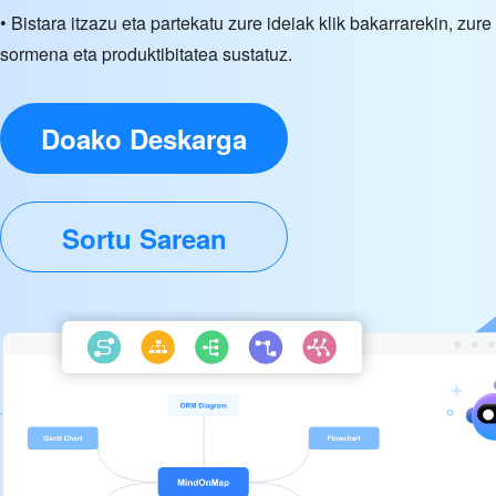
• Bistara itzazu eta partekatu zure ideiak klik bakarrarekin, zure
sormena eta produktibitatea sustatuz.
Doako Deskarga
Sortu Sarean