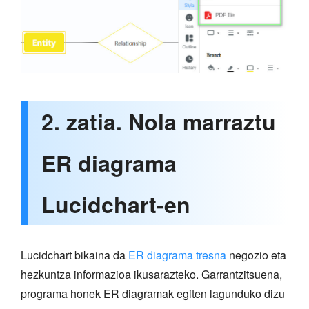
2. zatia. Nola marraztu
ER diagrama
Lucidchart-en
Lucidchart bikaina da
ER diagrama tresna
negozio eta
hezkuntza informazioa ikusarazteko. Garrantzitsuena,
programa honek ER diagramak egiten lagunduko dizu