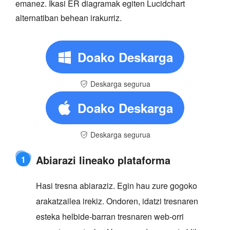
emanez. Ikasi ER diagramak egiten Lucidchart
alternatiban behean irakurriz.
Doako Deskarga
Deskarga segurua
Doako Deskarga
Deskarga segurua
Abiarazi lineako plataforma
1
Hasi tresna abiaraziz. Egin hau zure gogoko
arakatzailea irekiz. Ondoren, idatzi tresnaren
esteka helbide-barran tresnaren web-orri