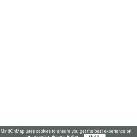
MindOnMap uses cookies to ensure you get the best experience on
our website.
Privacy Policy
Got it!