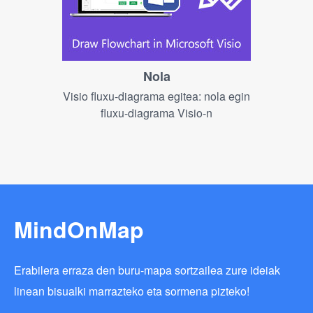
Nola
Visio fluxu-diagrama egitea: nola egin
fluxu-diagrama Visio-n
MindOnMap
Erabilera erraza den buru-mapa sortzailea zure ideiak
linean bisualki marrazteko eta sormena pizteko!