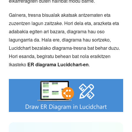
elkarreragiten duten hainbat modu barne.
Gainera, tresna bisualak akatsak antzematen eta
zuzentzen lagun zaitzake. Hori dela eta, arazketa eta
adabakia egiten ari bazara, diagrama hau oso
lagungarria da. Hala ere, diagrama hau sortzeko,
Lucidchart bezalako diagrama-tresna bat behar duzu.
Hori esanda, begiratu behean bat nola eraikitzen
ikasteko
ER diagrama Lucidchart-en
.