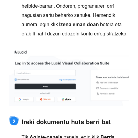
helbide-barran. Ondoren, programaren orri
nagusian sartu beharko zenuke. Hemendik
aurrera, egin klik
Izena eman doan
botoia eta
erabili nahi duzun edozein kontu erregistratzeko.
Ireki dokumentu huts berri bat
2
Tik
Aginte-panela
panela, egin klik
Berria