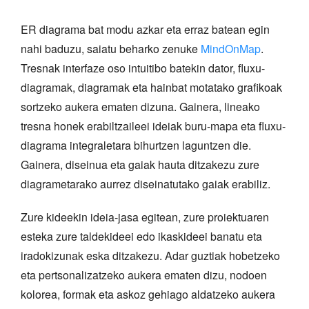
ER diagrama bat modu azkar eta erraz batean egin
nahi baduzu, saiatu beharko zenuke
MindOnMap
.
Tresnak interfaze oso intuitibo batekin dator, fluxu-
diagramak, diagramak eta hainbat motatako grafikoak
sortzeko aukera ematen dizuna. Gainera, lineako
tresna honek erabiltzaileei ideiak buru-mapa eta fluxu-
diagrama integraletara bihurtzen laguntzen die.
Gainera, diseinua eta gaiak hauta ditzakezu zure
diagrametarako aurrez diseinatutako gaiak erabiliz.
Zure kideekin ideia-jasa egitean, zure proiektuaren
esteka zure taldekideei edo ikaskideei banatu eta
iradokizunak eska ditzakezu. Adar guztiak hobetzeko
eta pertsonalizatzeko aukera ematen dizu, nodoen
kolorea, formak eta askoz gehiago aldatzeko aukera