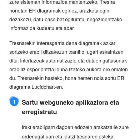
zure sisteman informazioa mantentzeko. Tresna
honetan ER diagramak eginez, arazketa egin
dezakezu, datu-base bat egituratu, negozioentzako
informazioa kudeatu eta abar.
Tresnarekin interesgarria dena diagramak azkar
sortzeko erabil ditzakezun txantiloi ugari eskaintzen
ditu. Interfazeak automatizazio eta datuen gaitasunak
erabiliz esperientzia leuna izateko aukera ere ematen
du. Tresnarekin hasteko, hona hemen nola sortu ER
diagrama Lucidchart-en.
Sartu webguneko aplikaziora eta
1
erregistratu
Ireki erabilgarri dagoen edozein arakatzaile zure
ordenagailuan eta idatzi tresnaren esteka