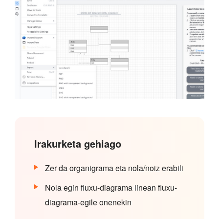
Irakurketa gehiago
Zer da organigrama eta nola/noiz erabili
Nola egin fluxu-diagrama linean fluxu-
diagrama-egile onenekin