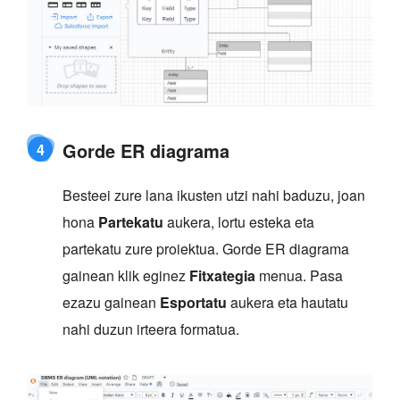
Gorde ER diagrama
4
Besteei zure lana ikusten utzi nahi baduzu, joan
hona
Partekatu
aukera, lortu esteka eta
partekatu zure proiektua. Gorde ER diagrama
gainean klik eginez
Fitxategia
menua. Pasa
ezazu gainean
Esportatu
aukera eta hautatu
nahi duzun irteera formatua.