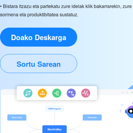
• Bistara itzazu eta partekatu zure ideiak klik bakarrarekin, zure
sormena eta produktibitatea sustatuz.
Doako Deskarga
Sortu Sarean