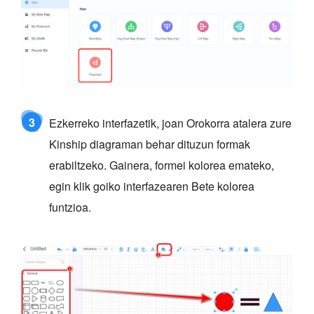
3
Ezkerreko interfazetik, joan Orokorra atalera zure
Kinship diagraman behar dituzun formak
erabiltzeko. Gainera, formei kolorea emateko,
egin klik goiko interfazearen Bete kolorea
funtzioa.