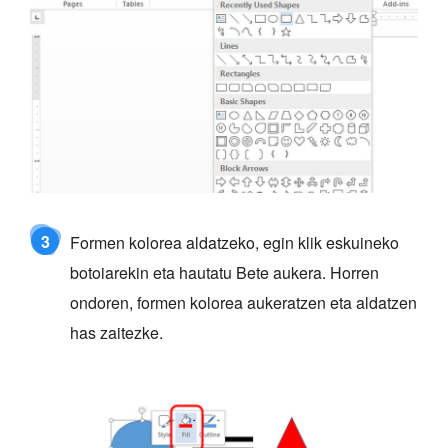
3
Formen kolorea aldatzeko, egin klik eskuineko
botoiarekin eta hautatu Bete aukera. Horren
ondoren, formen kolorea aukeratzen eta aldatzen
has zaitezke.