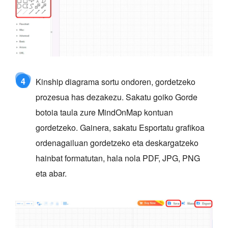
4
Kinship diagrama sortu ondoren, gordetzeko
prozesua has dezakezu. Sakatu goiko Gorde
botoia taula zure MindOnMap kontuan
gordetzeko. Gainera, sakatu Esportatu grafikoa
ordenagailuan gordetzeko eta deskargatzeko
hainbat formatutan, hala nola PDF, JPG, PNG
eta abar.