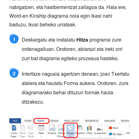
nabigatzen, eta hasiberrientzat zailagoa da. Hala ere,
Word-en Kinship diagrama nola egin ikasi nahi
baduzu, ikusi beheko urratsak.
1
Deskargatu eta instalatu
Hitza
programa zure
ordenagailuan. Ondoren, abiarazi eta ireki orri
zuri bat diagrama egiteko prozesua hasteko.
2
Interfaze nagusia agertzen denean, joan Txertatu
atalera eta hautatu Forma aukera. Ondoren, zure
diagramarako behar dituzun formak hauta
ditzakezu.