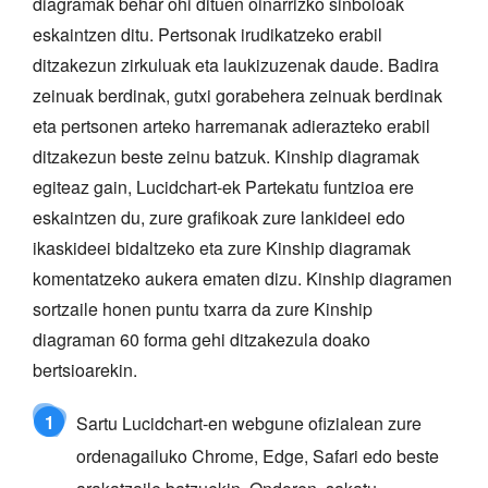
diagramak behar ohi dituen oinarrizko sinboloak
eskaintzen ditu. Pertsonak irudikatzeko erabil
ditzakezun zirkuluak eta laukizuzenak daude. Badira
zeinuak berdinak, gutxi gorabehera zeinuak berdinak
eta pertsonen arteko harremanak adierazteko erabil
ditzakezun beste zeinu batzuk. Kinship diagramak
egiteaz gain, Lucidchart-ek Partekatu funtzioa ere
eskaintzen du, zure grafikoak zure lankideei edo
ikaskideei bidaltzeko eta zure Kinship diagramak
komentatzeko aukera ematen dizu. Kinship diagramen
sortzaile honen puntu txarra da zure Kinship
diagraman 60 forma gehi ditzakezula doako
bertsioarekin.
1
Sartu Lucidchart-en webgune ofizialean zure
ordenagailuko Chrome, Edge, Safari edo beste