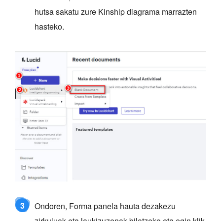
hutsa sakatu zure Kinship diagrama marrazten
hasteko.
3
Ondoren, Forma panela hauta dezakezu
zirkuluak eta laukizuzenak bilatzeko eta egin klik