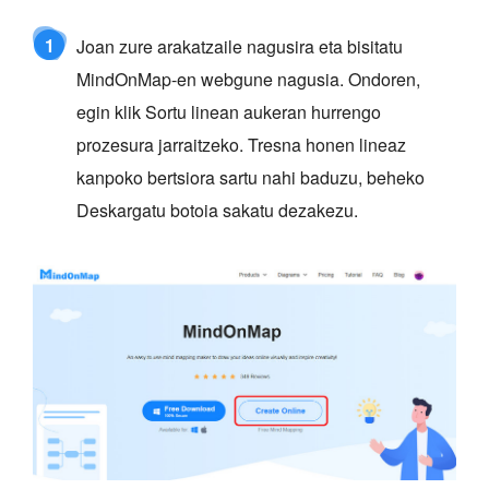
1
Joan zure arakatzaile nagusira eta bisitatu
MindOnMap-en webgune nagusia. Ondoren,
egin klik Sortu linean aukeran hurrengo
prozesura jarraitzeko. Tresna honen lineaz
kanpoko bertsiora sartu nahi baduzu, beheko
Deskargatu botoia sakatu dezakezu.