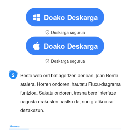
Doako Deskarga
Deskarga segurua
Doako Deskarga
Deskarga segurua
2
Beste web orri bat agertzen denean, joan Berria
atalera. Horren ondoren, hautatu Fluxu-diagrama
funtzioa. Sakatu ondoren, tresna bere interfaze
nagusia erakusten hasiko da, non grafikoa sor
dezakezun.