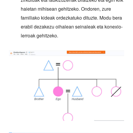
haietan mihisean gehitzeko. Ondoren, zure
familiako kideak ordezkatuko dituzte. Modu bera
erabil dezakezu oihalean seinaleak eta konexio-
lerroak gehitzeko.