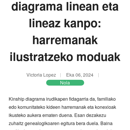
diagrama linean eta
lineaz kanpo:
harremanak
ilustratzeko moduak
Victoria Lopez
Eka 06, 2024
Nola
Kinship diagrama irudikapen fidagarria da, familiako
edo komunitateko kideen harremanak eta konexioak
ikusteko aukera ematen duena. Esan dezakezu
zuhaitz genealogikoaren egitura bera duela. Baina