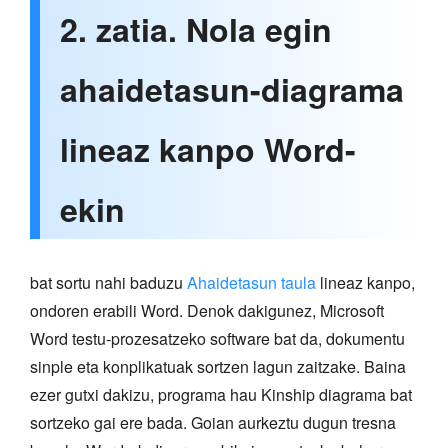
2. zatia. Nola egin
ahaidetasun-diagrama
lineaz kanpo Word-
ekin
bat sortu nahi baduzu
Ahaidetasun taula
lineaz kanpo,
ondoren erabili Word. Denok dakigunez, Microsoft
Word testu-prozesatzeko software bat da, dokumentu
sinple eta konplikatuak sortzen lagun zaitzake. Baina
ezer gutxi dakizu, programa hau Kinship diagrama bat
sortzeko gai ere bada. Goian aurkeztu dugun tresna