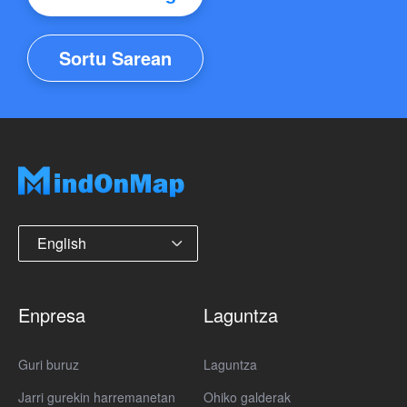
Sortu Sarean
English
Enpresa
Laguntza
Guri buruz
Laguntza
Jarri gurekin harremanetan
Ohiko galderak