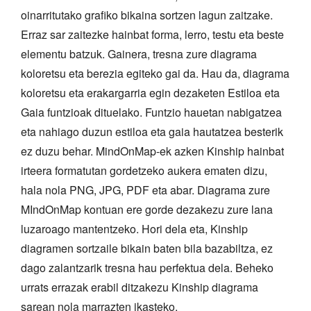
oinarritutako grafiko bikaina sortzen lagun zaitzake.
Erraz sar zaitezke hainbat forma, lerro, testu eta beste
elementu batzuk. Gainera, tresna zure diagrama
koloretsu eta berezia egiteko gai da. Hau da, diagrama
koloretsu eta erakargarria egin dezaketen Estiloa eta
Gaia funtzioak dituelako. Funtzio hauetan nabigatzea
eta nahiago duzun estiloa eta gaia hautatzea besterik
ez duzu behar. MindOnMap-ek azken Kinship hainbat
irteera formatutan gordetzeko aukera ematen dizu,
hala nola PNG, JPG, PDF eta abar. Diagrama zure
MIndOnMap kontuan ere gorde dezakezu zure lana
luzaroago mantentzeko. Hori dela eta, Kinship
diagramen sortzaile bikain baten bila bazabiltza, ez
dago zalantzarik tresna hau perfektua dela. Beheko
urrats errazak erabil ditzakezu Kinship diagrama
sarean nola marrazten ikasteko.