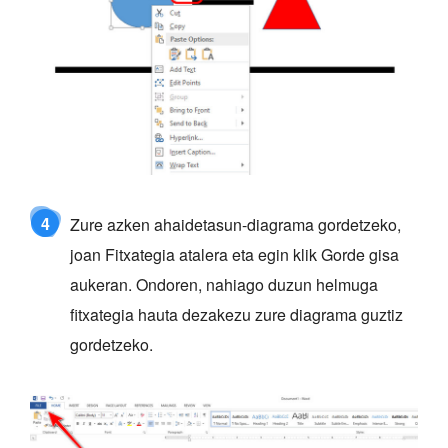
4
Zure azken ahaidetasun-diagrama gordetzeko,
joan Fitxategia atalera eta egin klik Gorde gisa
aukeran. Ondoren, nahiago duzun helmuga
fitxategia hauta dezakezu zure diagrama guztiz
gordetzeko.