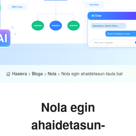
Hasiera
>
Bloga
>
Nola
>
Nola egin ahaidetasun-taula bat
Nola egin
ahaidetasun-