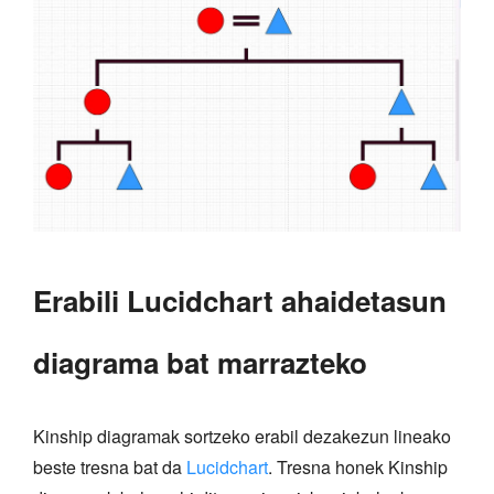
Erabili Lucidchart ahaidetasun
diagrama bat marrazteko
Kinship diagramak sortzeko erabil dezakezun lineako
beste tresna bat da
Lucidchart
. Tresna honek Kinship