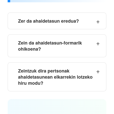
Zer da ahaidetasun eredua?
Zein da ahaidetasun-formarik
ohikoena?
Zeintzuk dira pertsonak
ahaidetasunean elkarrekin lotzeko
hiru modu?