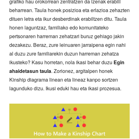
grafiko hau orokorrean zentratzen da izenak erabili
beharrean. Taula honek posizioa eta erlazioa zehazten
dituen letra eta ikur desberdinak erabiltzen ditu. Taula
honen laguntzaz, familiako edo komunitateko
pertsonaren harreman zehatzari buruz gehiago jakin
dezakezu. Beraz, zure leinuaren jarraipena egin nahi
al duzu zure familiarekin duzun harreman zehatza
ikusteko? Kasu horretan, nola ikasi behar duzu
Egin
ahaidetasun taula
. Zorionez, argitalpen honek
Kinship diagrama linean eta lineaz kanpo sortzen
lagunduko dizu. Ikusi eduki hau eta ikasi prozesua.