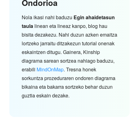
Ondorioa
Nola ikasi nahi baduzu
Egin ahaidetasun
taula
linean eta lineaz kanpo, blog hau
bisita dezakezu. Nahi duzun azken emaitza
lortzeko jarraitu ditzakezun tutorial onenak
eskaintzen ditugu. Gainera, Kinship
diagrama sarean sortzea nahiago baduzu,
erabili
MindOnMap
. Tresna honek
sorkuntza prozeduraren ondoren diagrama
bikaina eta bakarra sortzeko behar duzun
guztia eskain dezake.