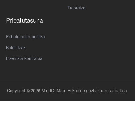
Tutoretza
Pribatutasuna
Pribatutasun-politika
Baldintzak
Lizentzia-kontratua
Copyright © 2026 MindOnMap. Eskubide guztiak erreserbatuta.