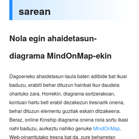
sarean
Nola egin ahaidetasun-
diagrama MindOnMap-ekin
Dagoeneko ahaidetasun-taula baten adibide bat ikusi
baduzu, erabili behar dituzun hainbat ikur daudela
ohartuko zara. Horrekin, diagrama sortzerakoan,
kontuan hartu beti erabil dezakezun tresnarik onena,
behar dituzun elementu guztiak eskain ditzakeena.
Beraz, online Kinship diagrama onena nola sortu ikasi
nahi baduzu, aurkeztu nahiko genuke
MindOnMap
.
Web-oinarritutako tresna bat da, zure beharretan