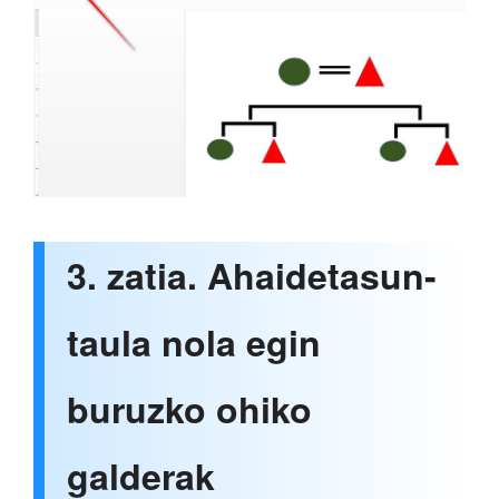
3. zatia. Ahaidetasun-
taula nola egin
buruzko ohiko
galderak