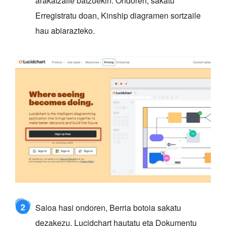
arakatzaile batzuekin. Ondoren, sakatu
Erregistratu doan, Kinship diagramen sortzaile
hau abiarazteko.
2
Saioa hasi ondoren, Berria botoia sakatu
dezakezu, Lucidchart hautatu eta Dokumentu