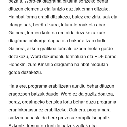
bezala, Word-ek diagrama bikaina sortzeko behar
dituzun elementu eta funtzio guztiak eman ditzake.
Hainbat forma erabil ditzakezu, batez ere zirkuluak eta
triangeluak, berdin-ikurra, lotura-lerroak eta abar.
Gainera, formen kolorea ere alda dezakezu zure
diagrama erakargarriagoa eta bakarra izan dadin.
Gainera, azken grafikoa formatu ezberdinetan gorde
dezakezu, Word dokumentu formatuan eta PDF barne.
Honekin, zure Kinship diagrama hainbat modutan
gorde dezakezu.
Hala ere, programa erabiltzean aurkitu behar dituzun
eragozpen batzuk daude. Word ez da guztiz doakoa,
beraz, ordainpeko bertsioa lortu behar duzu programa
eraginkortasunez erabiltzeko. Gainera, programara
sartzea nahasia da bere prozesu korapilatsuagatik.
Azkenik, tresnaren funtzio batzuk zailak dira