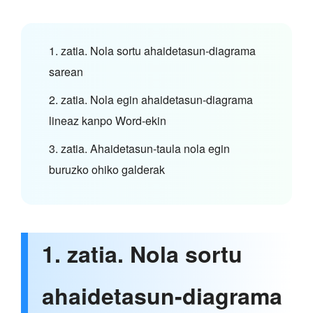
1. zatia. Nola sortu ahaidetasun-diagrama
sarean
2. zatia. Nola egin ahaidetasun-diagrama
lineaz kanpo Word-ekin
3. zatia. Ahaidetasun-taula nola egin
buruzko ohiko galderak
1. zatia. Nola sortu
ahaidetasun-diagrama