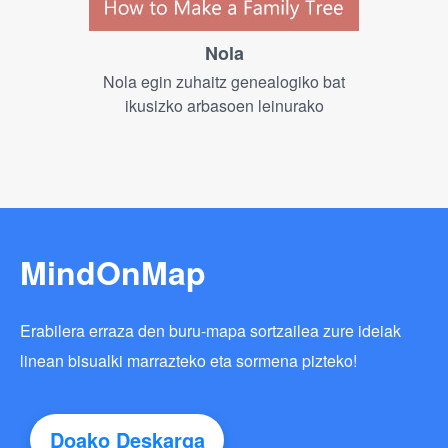
Nola
Nola egin zuhaitz genealogiko bat
ikusizko arbasoen leinurako
MindOnMap
Erabilera erraza den buru-mapa sortzailea zure ideiak
linean bisualki marrazteko eta sormena pizteko!
Doako Deskarga