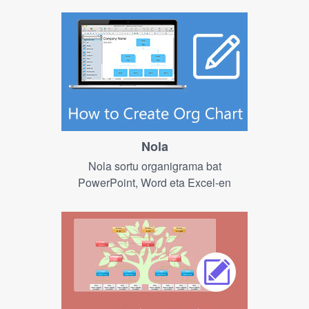
Nola
Nola sortu organigrama bat
PowerPoint, Word eta Excel-en