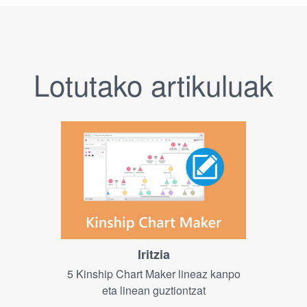
Lotutako artikuluak
Iritzia
5 Kinship Chart Maker lineaz kanpo
eta linean guztiontzat