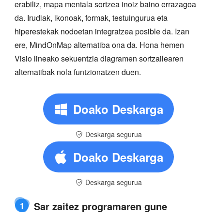
erabiliz, mapa mentala sortzea inoiz baino errazagoa
da. Irudiak, ikonoak, formak, testuingurua eta
hiperestekak nodoetan integratzea posible da. Izan
ere, MindOnMap alternatiba ona da. Hona hemen
Visio lineako sekuentzia diagramen sortzailearen
alternatibak nola funtzionatzen duen.
Doako Deskarga
Deskarga segurua
Doako Deskarga
Deskarga segurua
Sar zaitez programaren gune
1