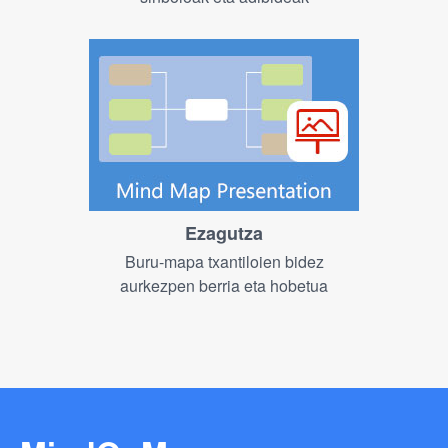
Ezagutza
Buru-mapa txantiloien bidez
aurkezpen berria eta hobetua