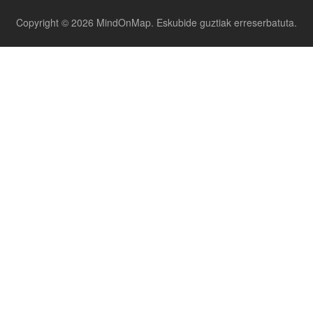
Copyright © 2026 MindOnMap. Eskubide guztiak erreserbatuta.