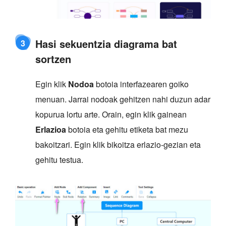
Hasi sekuentzia diagrama bat
3
sortzen
Egin klik
Nodoa
botoia interfazearen goiko
menuan. Jarrai nodoak gehitzen nahi duzun adar
kopurua lortu arte. Orain, egin klik gainean
Erlazioa
botoia eta gehitu etiketa bat mezu
bakoitzari. Egin klik bikoitza erlazio-gezian eta
gehitu testua.