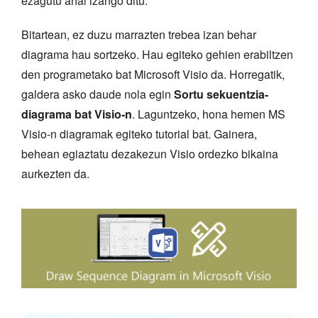
ezagutu ahal izango ditu.
Bitartean, ez duzu marrazten trebea izan behar
diagrama hau sortzeko. Hau egiteko gehien erabiltzen
den programetako bat Microsoft Visio da. Horregatik,
galdera asko daude nola egin
Sortu sekuentzia-
diagrama bat Visio-n
. Laguntzeko, hona hemen MS
Visio-n diagramak egiteko tutorial bat. Gainera,
behean egiaztatu dezakezun Visio ordezko bikaina
aurkezten da.