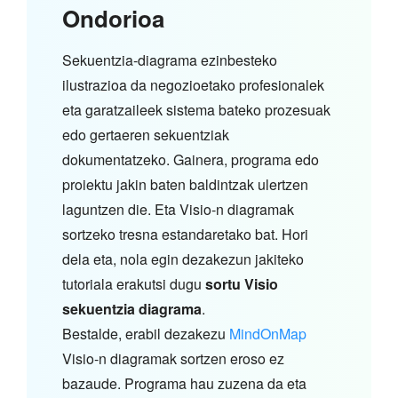
Ondorioa
Sekuentzia-diagrama ezinbesteko
ilustrazioa da negozioetako profesionalek
eta garatzaileek sistema bateko prozesuak
edo gertaeren sekuentziak
dokumentatzeko. Gainera, programa edo
proiektu jakin baten baldintzak ulertzen
laguntzen die. Eta Visio-n diagramak
sortzeko tresna estandaretako bat. Hori
dela eta, nola egin dezakezun jakiteko
tutoriala erakutsi dugu
sortu Visio
sekuentzia diagrama
.
Bestalde, erabil dezakezu
MindOnMap
Visio-n diagramak sortzen eroso ez
bazaude. Programa hau zuzena da eta