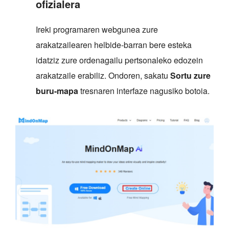
ofizialera
Ireki programaren webgunea zure
arakatzailearen helbide-barran bere esteka
idatziz zure ordenagailu pertsonaleko edozein
arakatzaile erabiliz. Ondoren, sakatu
Sortu zure
buru-mapa
tresnaren interfaze nagusiko botoia.