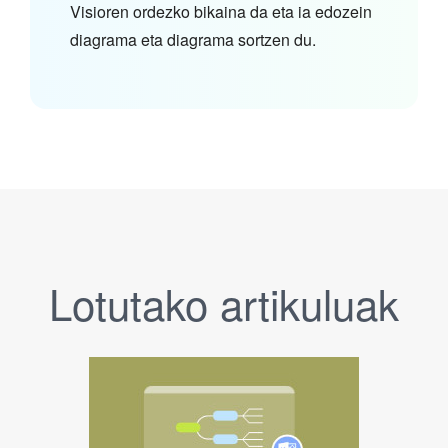
Visioren ordezko bikaina da eta ia edozein
diagrama eta diagrama sortzen du.
Lotutako artikuluak