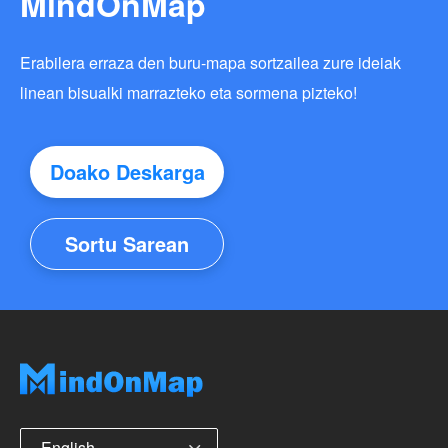
MindOnMap
Erabilera erraza den buru-mapa sortzailea zure ideiak
linean bisualki marrazteko eta sormena pizteko!
Doako Deskarga
Sortu Sarean
English