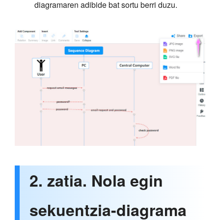
diagramaren adibide bat sortu berri duzu.
2. zatia. Nola egin
sekuentzia-diagrama