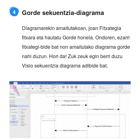
Gorde sekuentzia-diagrama
4
Diagramarekin amaitutakoan, joan Fitxategia
fitxara eta hautatu Gorde honela. Ondoren, ezarri
fitxategi-bide bat non amaitutako diagrama gorde
nahi duzun. Hori da! Zuk zeuk egin berri duzu
Visio sekuentzia diagrama adibide bat.