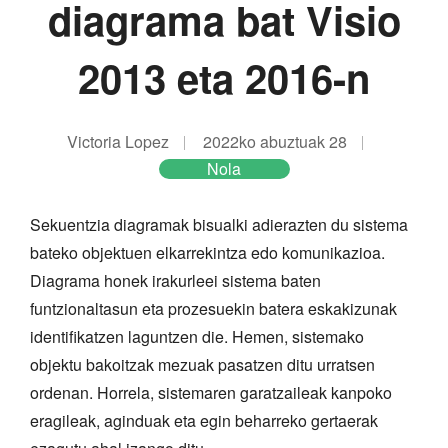
diagrama bat Visio
2013 eta 2016-n
Victoria Lopez
2022ko abuztuak 28
Nola
Sekuentzia diagramak bisualki adierazten du sistema
bateko objektuen elkarrekintza edo komunikazioa.
Diagrama honek irakurleei sistema baten
funtzionaltasun eta prozesuekin batera eskakizunak
identifikatzen laguntzen die. Hemen, sistemako
objektu bakoitzak mezuak pasatzen ditu urratsen
ordenan. Horrela, sistemaren garatzaileak kanpoko
eragileak, aginduak eta egin beharreko gertaerak