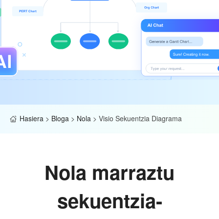
Hasiera
>
Bloga
>
Nola
>
Visio Sekuentzia Diagrama
Nola marraztu
sekuentzia-