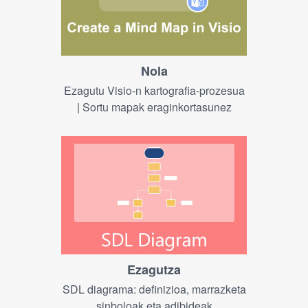
Nola
Ezagutu Visio-n kartografia-prozesua
| Sortu mapak eraginkortasunez
Ezagutza
SDL diagrama: definizioa, marrazketa
sinboloak eta adibideak