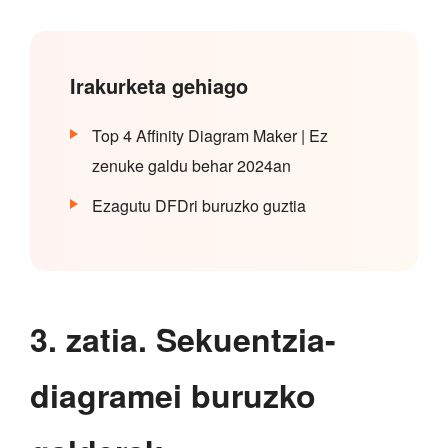
Irakurketa gehiago
Top 4 Affinity Diagram Maker | Ez
zenuke galdu behar 2024an
Ezagutu DFDri buruzko guztia
3. zatia. Sekuentzia-
diagramei buruzko