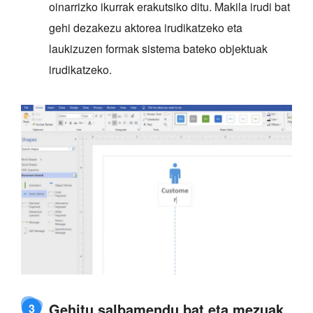
oinarrizko ikurrak erakutsiko ditu. Makila irudi bat
gehi dezakezu aktorea irudikatzeko eta
laukizuzen formak sistema bateko objektuak
irudikatzeko.
Gehitu salbamendu bat eta mezuak
3