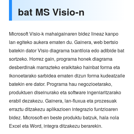
bat MS Visio-n
Microsoft Visio-k mahaigainaren bidez lineaz kanpo
lan egiteko aukera ematen du. Gainera, web bertsio
batekin dator Visio diagrama txantiloia edo adibide bat
sortzeko. Horrez gain, programa honek diagrama
desberdinak marrazteko eraikitako hainbat forma eta
ikonoetarako sarbidea ematen dizun forma kudeatzaile
batekin ere dator. Programa hau negozioetarako,
produktuen diseinurako eta software ingeniaritzarako
erabil dezakezu. Gainera, lan-fluxua eta prozesuak
erraztu ditzakezu aplikazioen integrazio funtzioaren
bidez. Microsoft-en beste produktu batzuk, hala nola
Excel eta Word, integra ditzakezu berarekin.