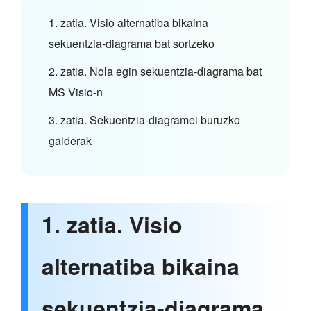
1. zatia. Visio alternatiba bikaina
sekuentzia-diagrama bat sortzeko
2. zatia. Nola egin sekuentzia-diagrama bat
MS Visio-n
3. zatia. Sekuentzia-diagramei buruzko
galderak
1. zatia. Visio
alternatiba bikaina
sekuentzia-diagrama