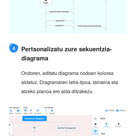
Pertsonalizatu zure sekuentzia-
4
diagrama
Ondoren, editatu diagrama nodoen kolorea
aldatuz. Diagramaren letra-tipoa, tamaina eta
atzeko planoa ere alda ditzakezu.