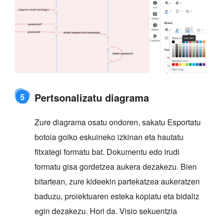
Pertsonalizatu diagrama
5
Zure diagrama osatu ondoren, sakatu Esportatu
botoia goiko eskuineko izkinan eta hautatu
fitxategi formatu bat. Dokumentu edo irudi
formatu gisa gordetzea aukera dezakezu. Bien
bitartean, zure kideekin partekatzea aukeratzen
baduzu, proiektuaren esteka kopiatu eta bidaliz
egin dezakezu. Hori da. Visio sekuentzia