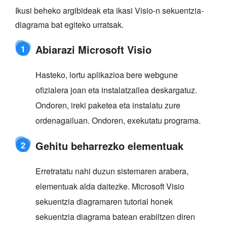
Ikusi beheko argibideak eta ikasi Visio-n sekuentzia-
diagrama bat egiteko urratsak.
Abiarazi Microsoft Visio
1
Hasteko, lortu aplikazioa bere webgune
ofizialera joan eta instalatzailea deskargatuz.
Ondoren, ireki paketea eta instalatu zure
ordenagailuan. Ondoren, exekutatu programa.
Gehitu beharrezko elementuak
2
Erretratatu nahi duzun sistemaren arabera,
elementuak alda daitezke. Microsoft Visio
sekuentzia diagramaren tutorial honek
sekuentzia diagrama batean erabiltzen diren