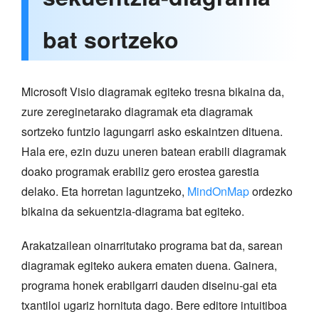
bat sortzeko
Microsoft Visio diagramak egiteko tresna bikaina da,
zure zereginetarako diagramak eta diagramak
sortzeko funtzio lagungarri asko eskaintzen dituena.
Hala ere, ezin duzu uneren batean erabili diagramak
doako programak erabiliz gero erostea garestia
delako. Eta horretan laguntzeko,
MindOnMap
ordezko
bikaina da sekuentzia-diagrama bat egiteko.
Arakatzailean oinarritutako programa bat da, sarean
diagramak egiteko aukera ematen duena. Gainera,
programa honek erabilgarri dauden diseinu-gai eta
txantiloi ugariz hornituta dago. Bere editore intuitiboa