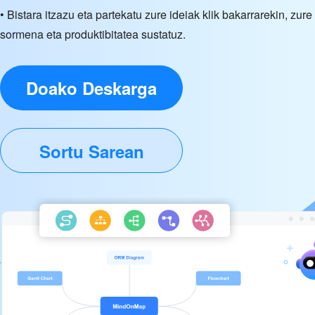
• Bistara itzazu eta partekatu zure ideiak klik bakarrarekin, zure
sormena eta produktibitatea sustatuz.
Doako Deskarga
Sortu Sarean