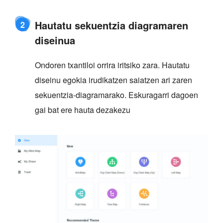
Hautatu sekuentzia diagramaren
2
diseinua
Ondoren txantiloi orrira iritsiko zara. Hautatu
diseinu egokia irudikatzen saiatzen ari zaren
sekuentzia-diagramarako. Eskuragarri dagoen
gai bat ere hauta dezakezu