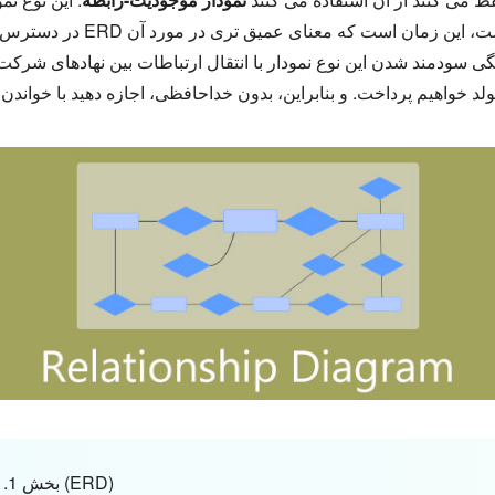
در دسترس تر در یک سازمان ایف
نگی سودمند شدن این نوع نمودار با انتقال ارتباطات بین نهادهای شرکت 
بخش 1. تعریف عمیق نمودار رابطه موجودیت (ERD)