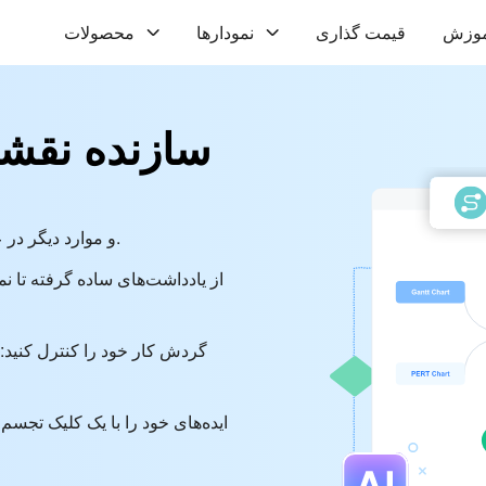
موزش
قیمت گذاری
نمودارها
محصولات
سازنده نقش
• ایجاد فلوچارت، نمودار گانت، نمودار ORM و موارد دیگر در عرض چند ثانیه.