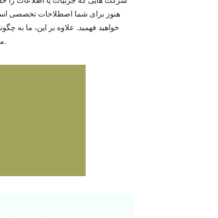
خواهید فهمید. علاوه بر این، ما به چگو
مولد خواهیم پرداخت. و بنابراین، بدون خداحافظی، اجازه دهید با خواندن مداوم اطلاعات زیر شروع به کندوکاو کنیم.