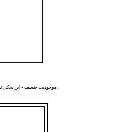
این شکل نمادی از وابستگی به یک موجودیت والد است. علاوه بر این، هیچ کلید و معنای مهمی جدا از موجودیت اصلی ندارد.
2. موجودیت ضعیف -