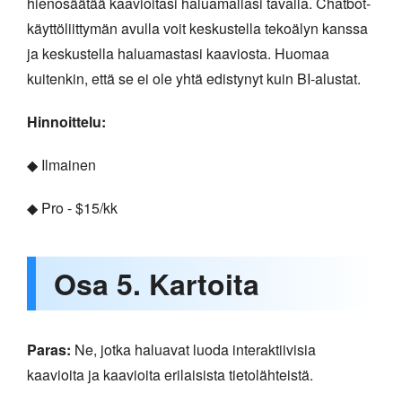
hienosäätää kaavioitasi haluamallasi tavalla. Chatbot-
käyttöliittymän avulla voit keskustella tekoälyn kanssa
ja keskustella haluamastasi kaaviosta. Huomaa
kuitenkin, että se ei ole yhtä edistynyt kuin BI-alustat.
Hinnoittelu:
◆ Ilmainen
◆ Pro - $15/kk
Osa 5. Kartoita
Paras:
Ne, jotka haluavat luoda interaktiivisia
kaavioita ja kaavioita erilaisista tietolähteistä.