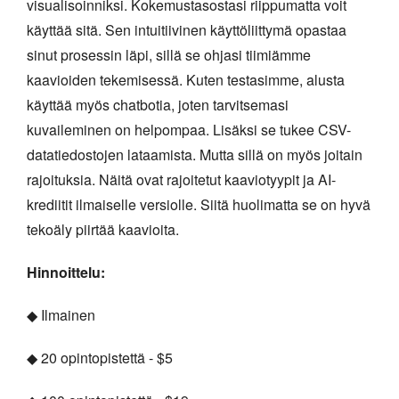
visualisoinniksi. Kokemustasostasi riippumatta voit
käyttää sitä. Sen intuitiivinen käyttöliittymä opastaa
sinut prosessin läpi, sillä se ohjasi tiimiämme
kaavioiden tekemisessä. Kuten testasimme, alusta
käyttää myös chatbotia, joten tarvitsemasi
kuvaileminen on helpompaa. Lisäksi se tukee CSV-
datatiedostojen lataamista. Mutta sillä on myös joitain
rajoituksia. Näitä ovat rajoitetut kaaviotyypit ja AI-
krediitit ilmaiselle versiolle. Siitä huolimatta se on hyvä
tekoäly piirtää kaavioita.
Hinnoittelu:
◆ Ilmainen
◆ 20 opintopistettä - $5