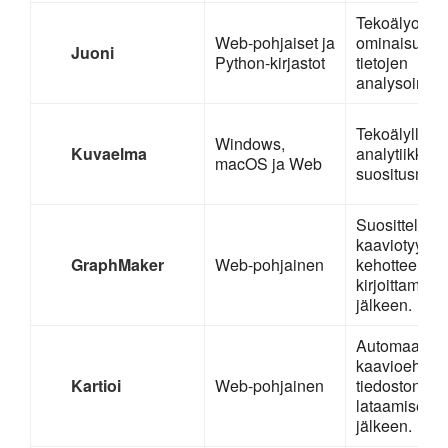
Tekoälyohjat
Web-pohjaiset ja
ominaisuus
Juoni
Python-kirjastot
tietojen
analysointiin
Tekoälyllä to
Windows,
Kuvaelma
analytiikka,
macOS ja Web
suositusmoot
Suosittele
kaaviotyyppe
GraphMaker
Web-pohjainen
kehotteen
kirjoittamise
jälkeen.
Automaattise
kaavioehdot
Kartioi
Web-pohjainen
tiedoston
lataamisen
jälkeen.