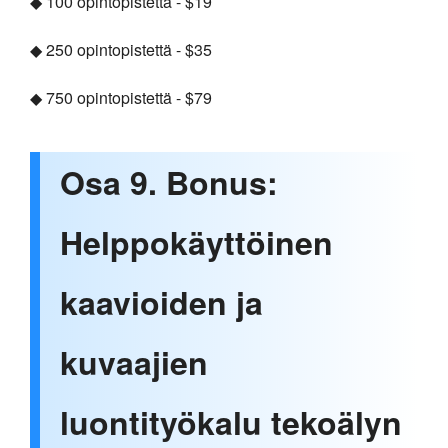
◆ 100 opintopistettä - $19
◆ 250 opintopistettä - $35
◆ 750 opintopistettä - $79
Osa 9. Bonus:
Helppokäyttöinen
kaavioiden ja
kuvaajien
luontityökalu tekoälyn