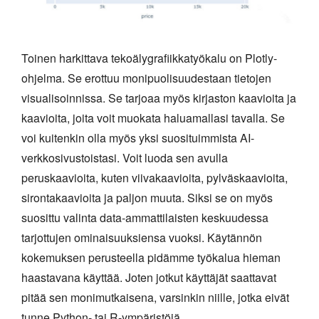
Toinen harkittava tekoälygrafiikkatyökalu on Plotly-
ohjelma. Se erottuu monipuolisuudestaan tietojen
visualisoinnissa. Se tarjoaa myös kirjaston kaavioita ja
kaavioita, joita voit muokata haluamallasi tavalla. Se
voi kuitenkin olla myös yksi suosituimmista AI-
verkkosivustoistasi. Voit luoda sen avulla
peruskaavioita, kuten viivakaavioita, pylväskaavioita,
sirontakaavioita ja paljon muuta. Siksi se on myös
suosittu valinta data-ammattilaisten keskuudessa
tarjottujen ominaisuuksiensa vuoksi. Käytännön
kokemuksen perusteella pidämme työkalua hieman
haastavana käyttää. Joten jotkut käyttäjät saattavat
pitää sen monimutkaisena, varsinkin niille, jotka eivät
tunne Python- tai R-ympäristöjä.