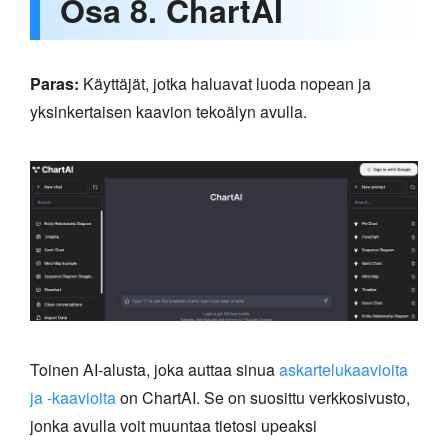
Osa 8. ChartAI
Paras:
Käyttäjät, jotka haluavat luoda nopean ja
yksinkertaisen kaavion tekoälyn avulla.
Toinen AI-alusta, joka auttaa sinua
askartelukaavioita
ja -kaavioita
on ChartAI. Se on suosittu verkkosivusto,
jonka avulla voit muuntaa tietosi upeaksi