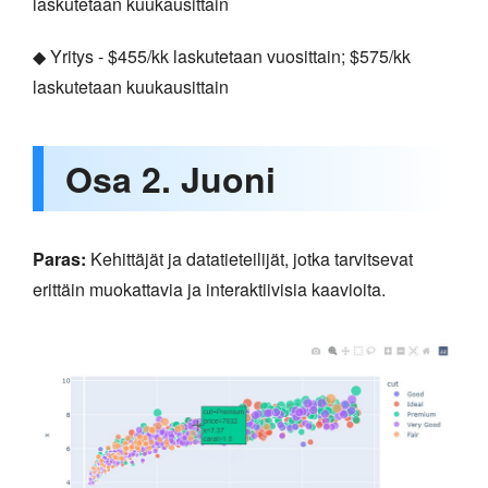
laskutetaan kuukausittain
◆ Yritys - $455/kk laskutetaan vuosittain; $575/kk
laskutetaan kuukausittain
Osa 2. Juoni
Paras:
Kehittäjät ja datatieteilijät, jotka tarvitsevat
erittäin muokattavia ja interaktiivisia kaavioita.