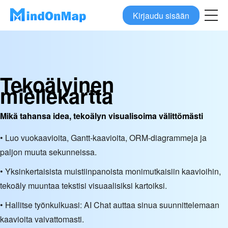
Kirjaudu sisään
Tekoälyinen
miellekartta
Mikä tahansa idea, tekoälyn visualisoima välittömästi
• Luo vuokaavioita, Gantt-kaavioita, ORM-diagrammeja ja
paljon muuta sekunneissa.
• Yksinkertaisista muistiinpanoista monimutkaisiin kaavioihin,
tekoäly muuntaa tekstisi visuaalisiksi kartoiksi.
• Hallitse työnkulkuasi: AI Chat auttaa sinua suunnittelemaan
kaavioita vaivattomasti.