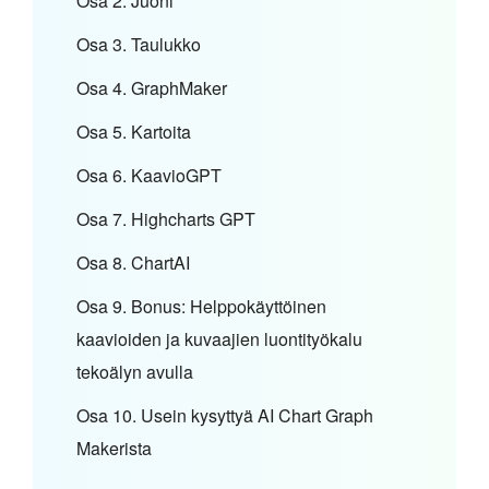
Osa 2. Juoni
Osa 3. Taulukko
Osa 4. GraphMaker
Osa 5. Kartoita
Osa 6. KaavioGPT
Osa 7. Highcharts GPT
Osa 8. ChartAI
Osa 9. Bonus: Helppokäyttöinen
kaavioiden ja kuvaajien luontityökalu
tekoälyn avulla
Osa 10. Usein kysyttyä AI Chart Graph
Makerista