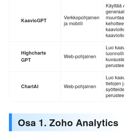
Käyttää AI-
generaattori
Verkkopohjainen
muuntaakse
KaavioGPT
ja mobiili
kehotteet
kaavioiksi ja
kaavioiksi
Luo kaavioit
Highcharts
luonnollisen 
Web-pohjainen
kuvausten
GPT
perusteella (
Luo kaavioit
tietojen ja kä
ChartAI
Web-pohjainen
syötteiden
perusteella
Osa 1. Zoho Analytics