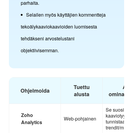
parhaita.
Selailen myös käyttäjien kommentteja
tekoälykaaviokaavioiden luomisesta
tehdäkseni arvostelustani
objektiivisemman.
Tuettu
AI-
Ohjelmoida
alusta
ominaisu
Se suosittel
Zoho
kaaviotyyppe
Web-pohjainen
tunnistaa
Analytics
trendit/mallit