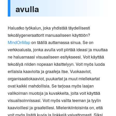
avulla
Haluatko työkalun, joka yhdistää täydellisesti
tekoälygeneraattorit manuaaliseen käyttöön?
MindOnMap
on täällä auttamassa sinua. Se on
verkkoalusta, jonka avulla voit piirtää ideasi ja muuttaa
ne haluamaasi visuaaliseen esitykseesi. Voit käyttää
tekoälyä niiden nopeaan käsittelyyn. Voit myös luoda
erilaisia kaavioita ja graafeja itse. Vuokaaviot,
organisaatiokaaviot, puukartat ja muut miellekartat
ovat kaikki mahdollisia. Se tarjoaa myös laajan
valikoiman muotoja ja kuvakkeita, joita voit käyttää
visualisoinnissasi. Voit myös valita teeman ja tyylin
kaavioillesi ja graafeillesi. Mielenkiintoisinta on, että
voit myös lisätä kuvia ja linkkejä vaivattomasti. Siksi