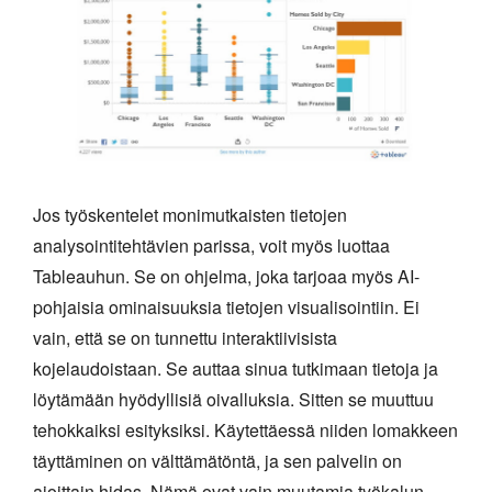
Jos työskentelet monimutkaisten tietojen
analysointitehtävien parissa, voit myös luottaa
Tableauhun. Se on ohjelma, joka tarjoaa myös AI-
pohjaisia ominaisuuksia tietojen visualisointiin. Ei
vain, että se on tunnettu interaktiivisista
kojelaudoistaan. Se auttaa sinua tutkimaan tietoja ja
löytämään hyödyllisiä oivalluksia. Sitten se muuttuu
tehokkaiksi esityksiksi. Käytettäessä niiden lomakkeen
täyttäminen on välttämätöntä, ja sen palvelin on
ajoittain hidas. Nämä ovat vain muutamia työkalun