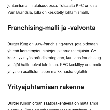
johtamismallin alaisuudessa. Toisaalta KFC on osa
Yum Brandsia, jolla on keskitetty johtamismalli.
Franchising-malli ja -valvonta
Burger King on 99%-franchising-yritys, jota pidetään
yhtenä korkeimpien hintojen pikaruokaketjuista. Se
keskittyy myös brändistrategiaan, kun taas franchising-
yrittäjät hallinnoivat toimintaa. KFC keskittyy enemmän
yritysten osallistumiseen markkinastrategioihin.
Yritysjohtamisen rakenne
Burger Kingin organisaatiorakenteella on matalampi
hierarkia. Siinä on vähemmän tasoja yrityksen ja