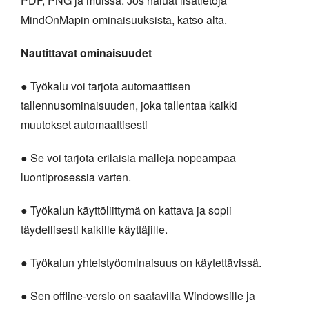
PDF, PNG ja muissa. Jos haluat lisätietoja
MindOnMapin ominaisuuksista, katso alta.
Nautittavat ominaisuudet
● Työkalu voi tarjota automaattisen
tallennusominaisuuden, joka tallentaa kaikki
muutokset automaattisesti
● Se voi tarjota erilaisia malleja nopeampaa
luontiprosessia varten.
● Työkalun käyttöliittymä on kattava ja sopii
täydellisesti kaikille käyttäjille.
● Työkalun yhteistyöominaisuus on käytettävissä.
● Sen offline-versio on saatavilla Windowsille ja