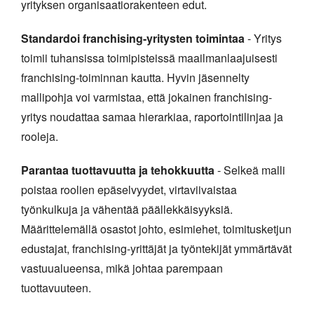
yrityksen organisaatiorakenteen edut.
Standardoi franchising-yritysten toimintaa
- Yritys
toimii tuhansissa toimipisteissä maailmanlaajuisesti
franchising-toiminnan kautta. Hyvin jäsennelty
mallipohja voi varmistaa, että jokainen franchising-
yritys noudattaa samaa hierarkiaa, raportointilinjaa ja
rooleja.
Parantaa tuottavuutta ja tehokkuutta
- Selkeä malli
poistaa roolien epäselvyydet, virtaviivaistaa
työnkulkuja ja vähentää päällekkäisyyksiä.
Määrittelemällä osastot johto, esimiehet, toimitusketjun
edustajat, franchising-yrittäjät ja työntekijät ymmärtävät
vastuualueensa, mikä johtaa parempaan
tuottavuuteen.