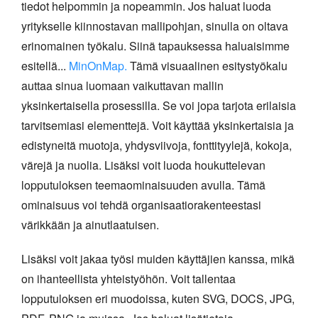
tiedot helpommin ja nopeammin. Jos haluat luoda
yritykselle kiinnostavan mallipohjan, sinulla on oltava
erinomainen työkalu. Siinä tapauksessa haluaisimme
esitellä...
MinOnMap.
Tämä visuaalinen esitystyökalu
auttaa sinua luomaan vaikuttavan mallin
yksinkertaisella prosessilla. Se voi jopa tarjota erilaisia
tarvitsemiasi elementtejä. Voit käyttää yksinkertaisia ja
edistyneitä muotoja, yhdysviivoja, fonttityylejä, kokoja,
värejä ja nuolia. Lisäksi voit luoda houkuttelevan
lopputuloksen teemaominaisuuden avulla. Tämä
ominaisuus voi tehdä organisaatiorakenteestasi
värikkään ja ainutlaatuisen.
Lisäksi voit jakaa työsi muiden käyttäjien kanssa, mikä
on ihanteellista yhteistyöhön. Voit tallentaa
lopputuloksen eri muodoissa, kuten SVG, DOCS, JPG,