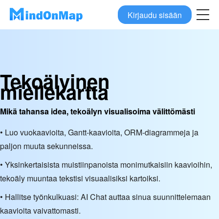
Kirjaudu sisään
Tekoälyinen
miellekartta
Mikä tahansa idea, tekoälyn visualisoima välittömästi
• Luo vuokaavioita, Gantt-kaavioita, ORM-diagrammeja ja
paljon muuta sekunneissa.
• Yksinkertaisista muistiinpanoista monimutkaisiin kaavioihin,
tekoäly muuntaa tekstisi visuaalisiksi kartoiksi.
• Hallitse työnkulkuasi: AI Chat auttaa sinua suunnittelemaan
kaavioita vaivattomasti.