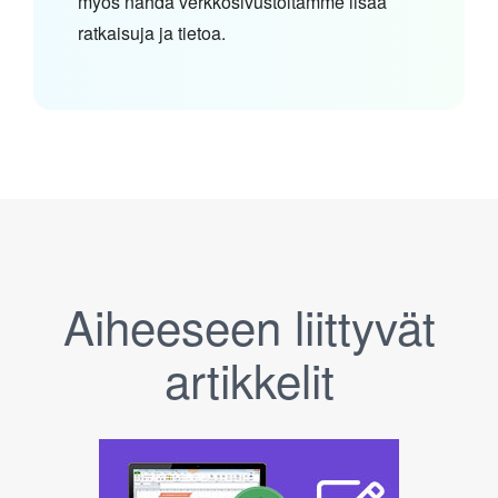
myös nähdä verkkosivustoltamme lisää
ratkaisuja ja tietoa.
Aiheeseen liittyvät
artikkelit