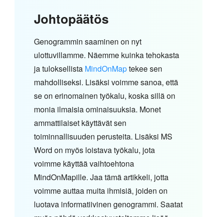
Johtopäätös
Genogrammin saaminen on nyt
ulottuvillamme. Näemme kuinka tehokasta
ja tuloksellista
MindOnMap
tekee sen
mahdolliseksi. Lisäksi voimme sanoa, että
se on erinomainen työkalu, koska sillä on
monia ilmaisia ominaisuuksia. Monet
ammattilaiset käyttävät sen
toiminnallisuuden perusteita. Lisäksi MS
Word on myös loistava työkalu, jota
voimme käyttää vaihtoehtona
MindOnMapille. Jaa tämä artikkeli, jotta
voimme auttaa muita ihmisiä, joiden on
luotava informatiivinen genogrammi. Saatat