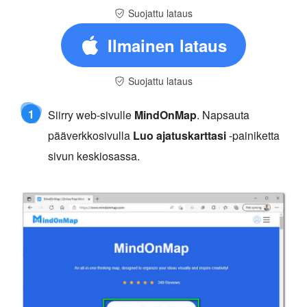
Suojattu lataus
Ilmainen lataus
Suojattu lataus
1
Siirry web-sivulle
MindOnMap
. Napsauta
pääverkkosivulla
Luo ajatuskarttasi
-painiketta
sivun keskiosassa.