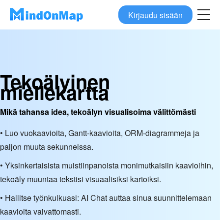
Kirjaudu sisään
Tekoälyinen
miellekartta
Mikä tahansa idea, tekoälyn visualisoima välittömästi
• Luo vuokaavioita, Gantt-kaavioita, ORM-diagrammeja ja
paljon muuta sekunneissa.
• Yksinkertaisista muistiinpanoista monimutkaisiin kaavioihin,
tekoäly muuntaa tekstisi visuaalisiksi kartoiksi.
• Hallitse työnkulkuasi: AI Chat auttaa sinua suunnittelemaan
kaavioita vaivattomasti.