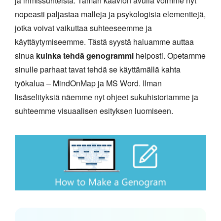
ja ihmissuhteista. Tämän kaavion avulla voimme nyt
nopeasti paljastaa malleja ja psykologisia elementtejä,
jotka voivat vaikuttaa suhteeseemme ja
käyttäytymiseemme. Tästä syystä haluamme auttaa
sinua
kuinka tehdä genogrammi
helposti. Opetamme
sinulle parhaat tavat tehdä se käyttämällä kahta
työkalua – MindOnMap ja MS Word. Ilman
lisäselityksiä näemme nyt ohjeet sukuhistoriamme ja
suhteemme visuaalisen esityksen luomiseen.