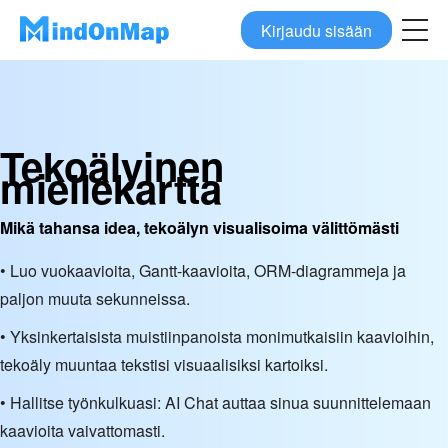
Kirjaudu sisään
Tekoälyinen
miellekartta
Mikä tahansa idea, tekoälyn visualisoima välittömästi
• Luo vuokaavioita, Gantt-kaavioita, ORM-diagrammeja ja
paljon muuta sekunneissa.
• Yksinkertaisista muistiinpanoista monimutkaisiin kaavioihin,
tekoäly muuntaa tekstisi visuaalisiksi kartoiksi.
• Hallitse työnkulkuasi: AI Chat auttaa sinua suunnittelemaan
kaavioita vaivattomasti.