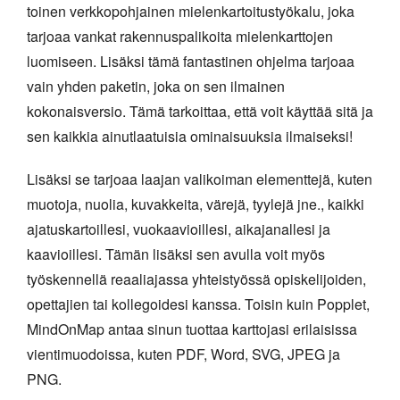
toinen verkkopohjainen mielenkartoitustyökalu, joka
tarjoaa vankat rakennuspalikoita mielenkarttojen
luomiseen. Lisäksi tämä fantastinen ohjelma tarjoaa
vain yhden paketin, joka on sen ilmainen
kokonaisversio. Tämä tarkoittaa, että voit käyttää sitä ja
sen kaikkia ainutlaatuisia ominaisuuksia ilmaiseksi!
Lisäksi se tarjoaa laajan valikoiman elementtejä, kuten
muotoja, nuolia, kuvakkeita, värejä, tyylejä jne., kaikki
ajatuskartoillesi, vuokaavioillesi, aikajanallesi ja
kaavioillesi. Tämän lisäksi sen avulla voit myös
työskennellä reaaliajassa yhteistyössä opiskelijoiden,
opettajien tai kollegoidesi kanssa. Toisin kuin Popplet,
MindOnMap antaa sinun tuottaa karttojasi erilaisissa
vientimuodoissa, kuten PDF, Word, SVG, JPEG ja
PNG.