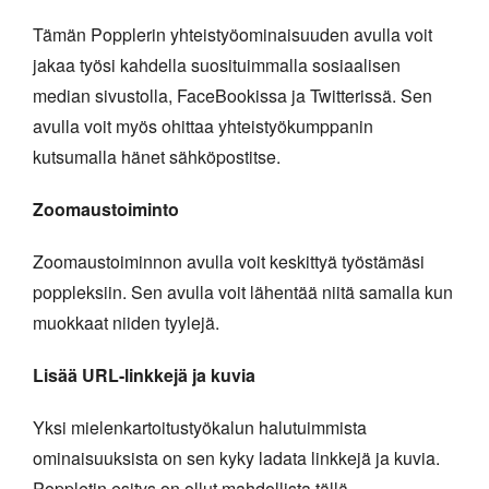
Tämän Popplerin yhteistyöominaisuuden avulla voit
jakaa työsi kahdella suosituimmalla sosiaalisen
median sivustolla, FaceBookissa ja Twitterissä. Sen
avulla voit myös ohittaa yhteistyökumppanin
kutsumalla hänet sähköpostitse.
Zoomaustoiminto
Zoomaustoiminnon avulla voit keskittyä työstämäsi
poppleksiin. Sen avulla voit lähentää niitä samalla kun
muokkaat niiden tyylejä.
Lisää URL-linkkejä ja kuvia
Yksi mielenkartoitustyökalun halutuimmista
ominaisuuksista on sen kyky ladata linkkejä ja kuvia.
Poppletin esitys on ollut mahdollista tällä