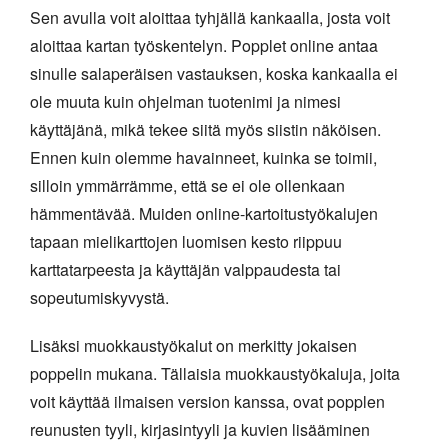
Sen avulla voit aloittaa tyhjällä kankaalla, josta voit
aloittaa kartan työskentelyn. Popplet online antaa
sinulle salaperäisen vastauksen, koska kankaalla ei
ole muuta kuin ohjelman tuotenimi ja nimesi
käyttäjänä, mikä tekee siitä myös siistin näköisen.
Ennen kuin olemme havainneet, kuinka se toimii,
silloin ymmärrämme, että se ei ole ollenkaan
hämmentävää. Muiden online-kartoitustyökalujen
tapaan mielikarttojen luomisen kesto riippuu
karttatarpeesta ja käyttäjän valppaudesta tai
sopeutumiskyvystä.
Lisäksi muokkaustyökalut on merkitty jokaisen
poppelin mukana. Tällaisia muokkaustyökaluja, joita
voit käyttää ilmaisen version kanssa, ovat popplen
reunusten tyyli, kirjasintyyli ja kuvien lisääminen