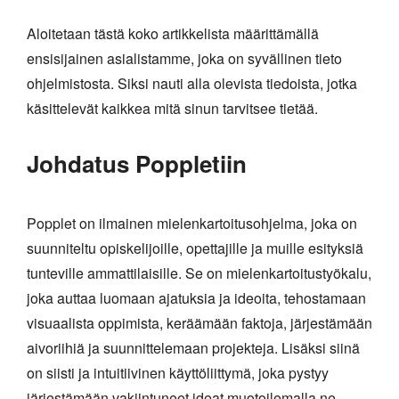
Aloitetaan tästä koko artikkelista määrittämällä
ensisijainen asialistamme, joka on syvällinen tieto
ohjelmistosta. Siksi nauti alla olevista tiedoista, jotka
käsittelevät kaikkea mitä sinun tarvitsee tietää.
Johdatus Poppletiin
Popplet on ilmainen mielenkartoitusohjelma, joka on
suunniteltu opiskelijoille, opettajille ja muille esityksiä
tunteville ammattilaisille. Se on mielenkartoitustyökalu,
joka auttaa luomaan ajatuksia ja ideoita, tehostamaan
visuaalista oppimista, keräämään faktoja, järjestämään
aivoriihiä ja suunnittelemaan projekteja. Lisäksi siinä
on siisti ja intuitiivinen käyttöliittymä, joka pystyy
järjestämään vakiintuneet ideat muotoilemalla ne