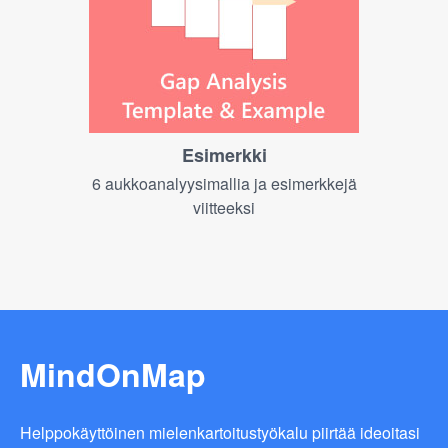
Esimerkki
6 aukkoanalyysimallia ja esimerkkejä
viitteeksi
MindOnMap
Helppokäyttöinen mielenkartoitustyökalu piirtää ideoitasi