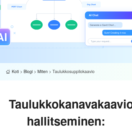
Koti
>
Blogi
>
Miten
>
Taulukkosuppilokaavio
Taulukkokanavakaavi
hallitseminen: