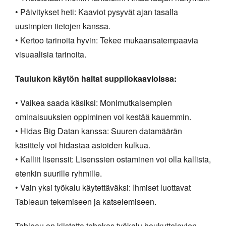
• Päivitykset heti: Kaaviot pysyvät ajan tasalla
uusimpien tietojen kanssa.
• Kertoo tarinoita hyvin: Tekee mukaansatempaavia
visuaalisia tarinoita.
Taulukon käytön haitat suppilokaavioissa:
• Vaikea saada käsiksi: Monimutkaisempien
ominaisuuksien oppiminen voi kestää kauemmin.
• Hidas Big Datan kanssa: Suuren datamäärän
käsittely voi hidastaa asioiden kulkua.
• Kalliit lisenssit: Lisenssien ostaminen voi olla kallista,
etenkin suurille ryhmille.
• Vain yksi työkalu käytettäväksi: Ihmiset luottavat
Tableaun tekemiseen ja katselemiseen.
Tableau on kiistatta tehokas työkalu houkuttelevien