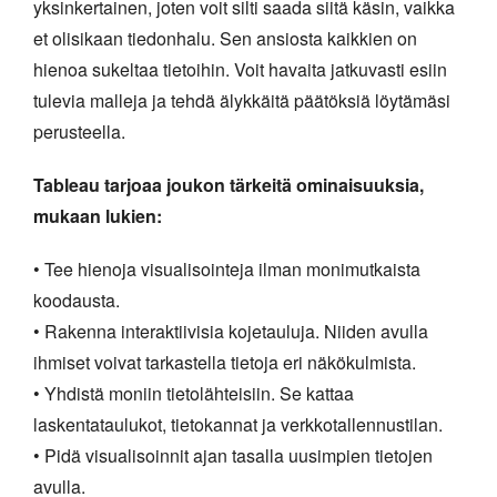
yksinkertainen, joten voit silti saada siitä käsin, vaikka
et olisikaan tiedonhalu. Sen ansiosta kaikkien on
hienoa sukeltaa tietoihin. Voit havaita jatkuvasti esiin
tulevia malleja ja tehdä älykkäitä päätöksiä löytämäsi
perusteella.
Tableau tarjoaa joukon tärkeitä ominaisuuksia,
mukaan lukien:
• Tee hienoja visualisointeja ilman monimutkaista
koodausta.
• Rakenna interaktiivisia kojetauluja. Niiden avulla
ihmiset voivat tarkastella tietoja eri näkökulmista.
• Yhdistä moniin tietolähteisiin. Se kattaa
laskentataulukot, tietokannat ja verkkotallennustilan.
• Pidä visualisoinnit ajan tasalla uusimpien tietojen
avulla.