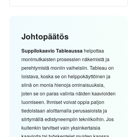
Johtopäätös
Suppilokaavio Tableaussa
helpottaa
monimutkaisten prosessien näkemistä ja
perehtymistä moniin vaiheisiin. Tableau on
loistava, koska se on helppokäyttöinen ja
siinä on monia hienoja ominaisuuksia,
joten se on paras valinta näiden kaavioiden
luomiseen. Ihmiset voivat oppia paljon
tiedoistaan aloittamalla perusasioista ja
siirtymällä edistyneempiin tekniikoihin. Jos
kuitenkin tarvitset vain yksinkertaisia
kaavioita tai työskentelet muiden kanssa,