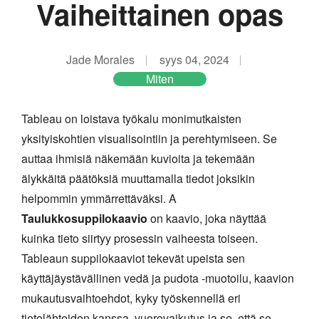
Vaiheittainen opas
Jade Morales
syys 04, 2024
Miten
Tableau on loistava työkalu monimutkaisten
yksityiskohtien visualisointiin ja perehtymiseen. Se
auttaa ihmisiä näkemään kuvioita ja tekemään
älykkäitä päätöksiä muuttamalla tiedot joksikin
helpommin ymmärrettäväksi. A
Taulukkosuppilokaavio
on kaavio, joka näyttää
kuinka tieto siirtyy prosessin vaiheesta toiseen.
Tableaun suppilokaaviot tekevät upeista sen
käyttäjäystävällinen vedä ja pudota -muotoilu, kaavion
mukautusvaihtoehdot, kyky työskennellä eri
tietolähteiden kanssa, vuorovaikutus ja se, että se