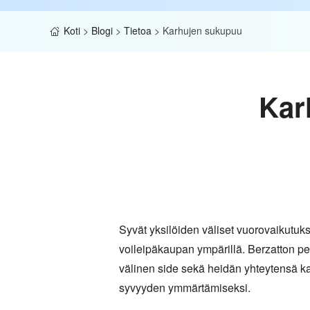
Koti
>
Blogi
>
Tietoa
>
Karhujen sukupuu
Kar
Syvät yksilöiden väliset vuorovaikutu
voileipäkaupan ympärillä. Berzatton p
välinen side sekä heidän yhteytensä ka
syvyyden ymmärtämiseksi.