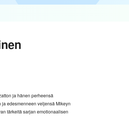
inen
rzatton ja hänen perheensä
ien ja edesmenneen veljensä Mikeyn
van tärkeitä sarjan emotionaalisen