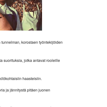
en tunnelman, korostaen työntekijöiden
uorituksia, jotka antavat rooleille
lökohtaisiin haasteisiin.
ia ja jännitystä pitäen juonen