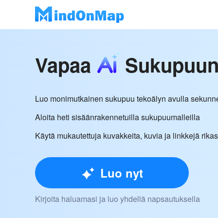
Vapaa
Sukupuunt
Luo monimutkainen sukupuu tekoälyn avulla sekunn
Aloita heti sisäänrakennetuilla sukupuumalleilla
Käytä mukautettuja kuvakkeita, kuvia ja linkkejä rik
Luo nyt
Kirjoita haluamasi ja luo yhdellä napsautuksella