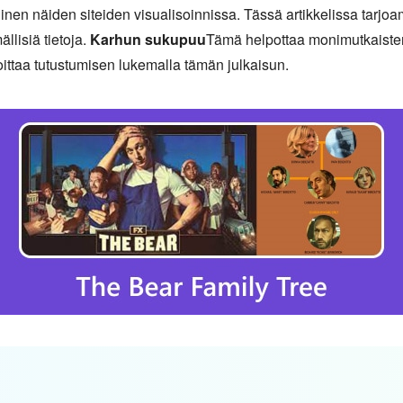
linen näiden siteiden visualisoinnissa. Tässä artikkelissa tarjo
ällisiä tietoja.
Karhun sukupuu
Tämä helpottaa monimutkaisten
loittaa tutustumisen lukemalla tämän julkaisun.