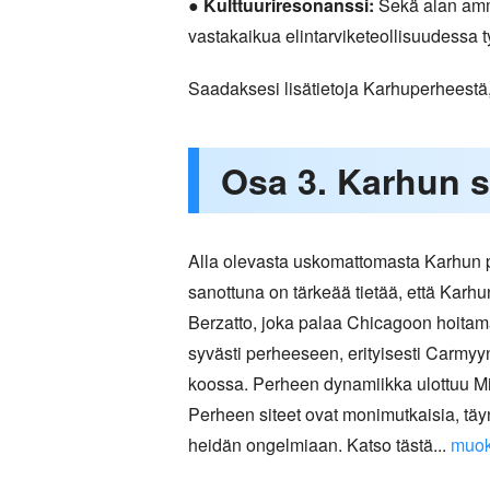
●
Kulttuuriresonanssi:
Sekä alan ammat
vastakaikua elintarviketeollisuudessa 
Saadaksesi lisätietoja Karhuperheestä
Osa 3. Karhun 
Alla olevasta uskomattomasta Karhun
sanottuna on tärkeää tietää, että Karh
Berzatto, joka palaa Chicagoon hoitam
syvästi perheeseen, erityisesti Carmyy
koossa. Perheen dynamiikka ulottuu Mic
Perheen siteet ovat monimutkaisia, täy
heidän ongelmiaan. Katso tästä...
muok