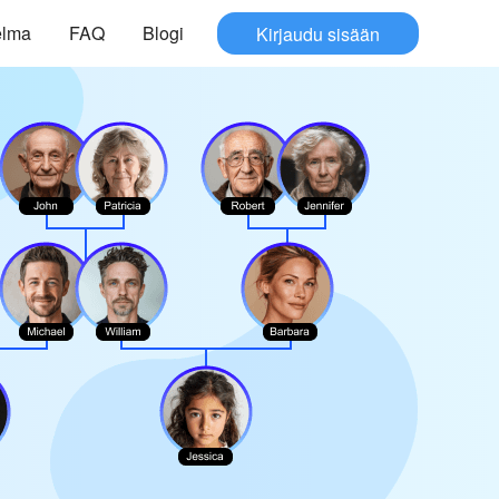
elma
FAQ
Blogi
Kirjaudu sisään