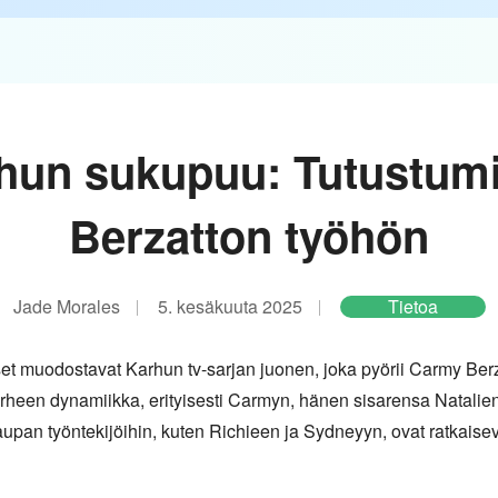
hun sukupuu: Tutustum
Berzatton työhön
Jade Morales
5. kesäkuuta 2025
Tietoa
kset muodostavat Karhun tv-sarjan juonen, joka pyörii Carmy Be
erheen dynamiikka, erityisesti Carmyn, hänen sisarensa Natal
upan työntekijöihin, kuten Richieen ja Sydneyyn, ovat ratkaise