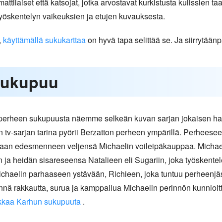
tilaiset että katsojat, jotka arvostavat kurkistusta kulissien ta
työskentelyn vaikeuksien ja etujen kuvauksesta.
,
käyttämällä sukukarttaa
on hyvä tapa selittää se. Ja siirrytää
sukupuu
 perheen sukupuusta näemme selkeän kuvan sarjan jokaisen ha
un tv-sarjan tarina pyörii Berzatton perheen ympärillä. Perhees
aan edesmenneen veljensä Michaelin voileipäkauppaa. Michaeli
n ja heidän sisareseensa Natalieen eli Sugariin, joka työskent
haelin parhaaseen ystävään, Richieen, joka tuntuu perheenjäsen
nnä rakkautta, surua ja kamppailua Michaelin perinnön kunnioit
kaa Karhun sukupuuta
.