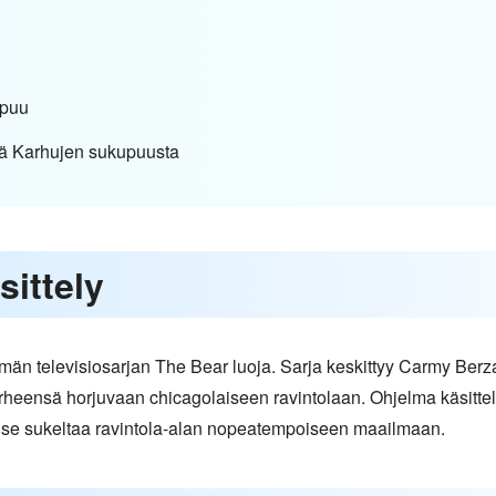
upuu
iä Karhujen sukupuusta
sittely
tämän televisiosarjan The Bear luoja. Sarja keskittyy Carmy Ber
rheensä horjuvaan chicagolaiseen ravintolaan. Ohjelma käsittel
n se sukeltaa ravintola-alan nopeatempoiseen maailmaan.