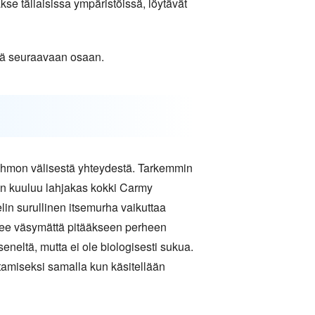
akse tällaisissa ympäristöissä, löytävät
npä seuraavaan osaan.
hmon välisestä yhteydestä. Tarkemmin
een kuuluu lahjakas kokki Carmy
n surullinen itsemurha vaikuttaa
elee väsymättä pitääkseen perheen
eltä, mutta ei ole biologisesti sukua.
tamiseksi samalla kun käsitellään