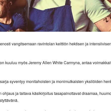
enosti vangitsemaan ravintolan keittiön hektisen ja intensiivis
on kuuluu myös Jeremy Allen White Carmyna, antaa voimakkaita s
 sarja syventyy monitahoisten ja monimutkaisten yksilöiden henki
hjaus ja taitava käsikirjoitus tasapainottavat draamaa, huumor
tyttävänä.