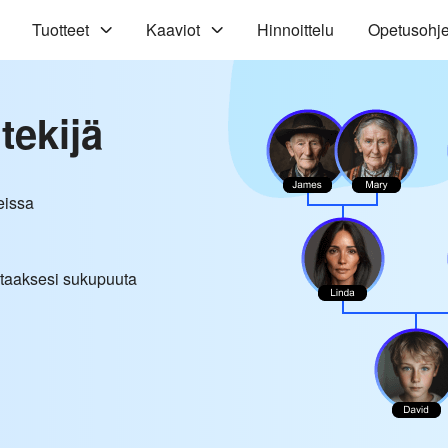
Tuotteet
Kaaviot
Hinnoittelu
Opetusohj
ekijä
eissa
astaaksesi sukupuuta