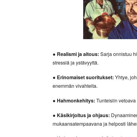
●
Realismi ja aitous:
Sarja onnistuu hi
stressiä ja ystävyyttä.
●
Erinomaiset suoritukset:
Yhtye, joh
enemmän vivahteita.
●
Hahmonkehitys:
Tunteisiin vetoava
●
Käsikirjoitus ja ohjaus:
Dynaaminen o
mukaansatempaavana ja helposti lähes