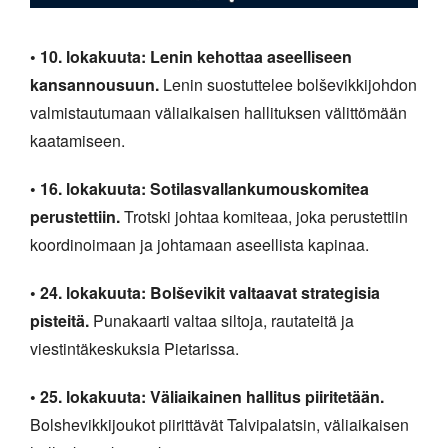
• 10. lokakuuta: Lenin kehottaa aseelliseen
kansannousuun.
Lenin suostuttelee bolševikkijohdon
valmistautumaan väliaikaisen hallituksen välittömään
kaatamiseen.
• 16. lokakuuta: Sotilasvallankumouskomitea
perustettiin.
Trotski johtaa komiteaa, joka perustettiin
koordinoimaan ja johtamaan aseellista kapinaa.
• 24. lokakuuta: Bolševikit valtaavat strategisia
pisteitä.
Punakaarti valtaa siltoja, rautateitä ja
viestintäkeskuksia Pietarissa.
• 25. lokakuuta: Väliaikainen hallitus piiritetään.
Bolshevikkijoukot piirittävät Talvipalatsin, väliaikaisen