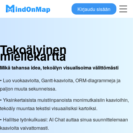
Kirjaudu sisään
Tekoälyinen
miellekartta
Mikä tahansa idea, tekoälyn visualisoima välittömästi
• Luo vuokaavioita, Gantt-kaavioita, ORM-diagrammeja ja
paljon muuta sekunneissa.
• Yksinkertaisista muistiinpanoista monimutkaisiin kaavioihin,
tekoäly muuntaa tekstisi visuaalisiksi kartoiksi.
• Hallitse työnkulkuasi: AI Chat auttaa sinua suunnittelemaan
kaavioita vaivattomasti.