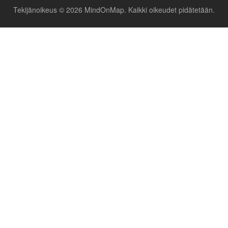
Tekijänoikeus © 2026 MindOnMap. Kaikki oikeudet pidätetään.