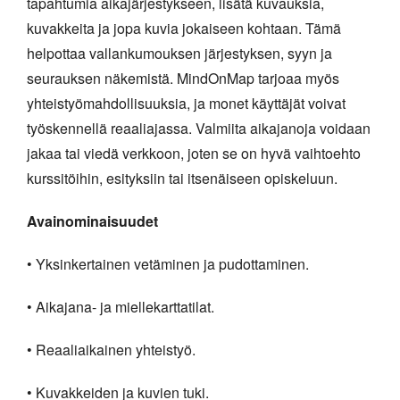
tapahtumia aikajärjestykseen, lisätä kuvauksia,
kuvakkeita ja jopa kuvia jokaiseen kohtaan. Tämä
helpottaa vallankumouksen järjestyksen, syyn ja
seurauksen näkemistä. MindOnMap tarjoaa myös
yhteistyömahdollisuuksia, ja monet käyttäjät voivat
työskennellä reaaliajassa. Valmiita aikajanoja voidaan
jakaa tai viedä verkkoon, joten se on hyvä vaihtoehto
kurssitöihin, esityksiin tai itsenäiseen opiskeluun.
Avainominaisuudet
• Yksinkertainen vetäminen ja pudottaminen.
• Aikajana- ja miellekarttatilat.
• Reaaliaikainen yhteistyö.
• Kuvakkeiden ja kuvien tuki.