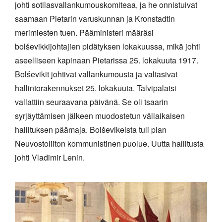
johti sotilasvallankumouskomiteaa, ja he onnistuivat
saamaan Pietarin varuskunnan ja Kronstadtin
merimiesten tuen. Pääministeri määräsi
bolševikkijohtajien pidätyksen lokakuussa, mikä johti
aseelliseen kapinaan Pietarissa 25. lokakuuta 1917.
Bolševikit johtivat vallankumousta ja valtasivat
hallintorakennukset 25. lokakuuta. Talvipalatsi
vallattiin seuraavana päivänä. Se oli tsaarin
syrjäyttämisen jälkeen muodostetun väliaikaisen
hallituksen päämaja. Bolševikeista tuli pian
Neuvostoliiton kommunistinen puolue. Uutta hallitusta
johti Vladimir Lenin.