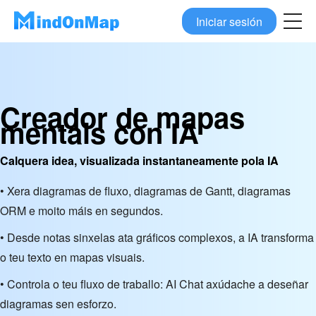
Iniciar sesión
Creador de mapas
mentais con IA
Calquera idea, visualizada instantaneamente pola IA
• Xera diagramas de fluxo, diagramas de Gantt, diagramas
ORM e moito máis en segundos.
• Desde notas sinxelas ata gráficos complexos, a IA transforma
o teu texto en mapas visuais.
• Controla o teu fluxo de traballo: AI Chat axúdache a deseñar
diagramas sen esforzo.