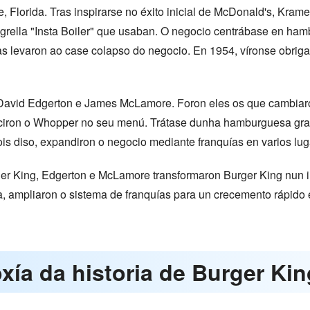
, Florida. Tras inspirarse no éxito inicial de McDonald's, Kramer
grella "Insta Boiler" que usaban. O negocio centrábase en ha
ras levaron ao case colapso do negocio. En 1954, víronse obri
David Edgerton e James McLamore. Foron eles os que cambiar
duciron o Whopper no seu menú. Trátase dunha hamburguesa gra
ois diso, expandiron o negocio mediante franquías en varios lu
er King, Edgerton e McLamore transformaron Burger King nun i
, ampliaron o sistema de franquías para un crecemento rápido 
oxía da historia de Burger Kin