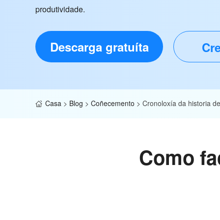
produtividade.
Descarga gratuíta
Cre
Casa
>
Blog
>
Coñecemento
>
Cronoloxía da historia d
Como fac