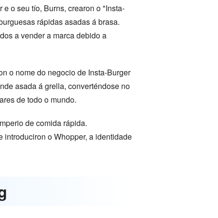
 e o seu tío, Burns, crearon o "Insta-
mburguesas rápidas asadas á brasa.
gados a vender a marca debido a
on o nome do negocio de Insta-Burger
nde asada á grella, converténdose no
gares de todo o mundo.
mperio de comida rápida.
e introduciron o Whopper, a identidade
g