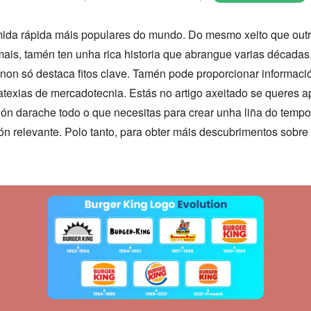
ida rápida máis populares do mundo. Do mesmo xeito que outr
is, tamén ten unha rica historia que abrangue varias décadas.
on só destaca fitos clave. Tamén pode proporcionar informaci
ratexias de mercadotecnia. Estás no artigo axeitado se queres ap
ión darache todo o que necesitas para crear unha liña do tempo
n relevante. Polo tanto, para obter máis descubrimentos sobre 