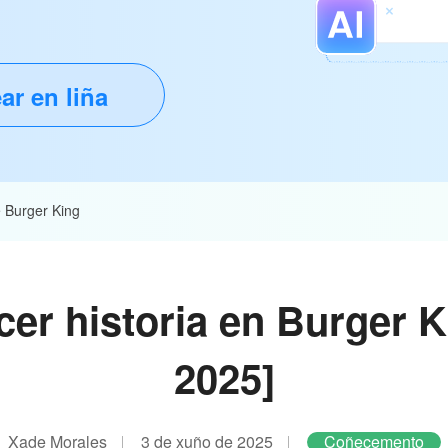
ar en liña
e Burger King
er historia en Burger K
2025]
Xade Morales
3 de xuño de 2025
Coñecemento