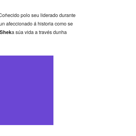
 Coñecido polo seu liderado durante
s un afeccionado á historia como se
-Shek
a súa vida a través dunha