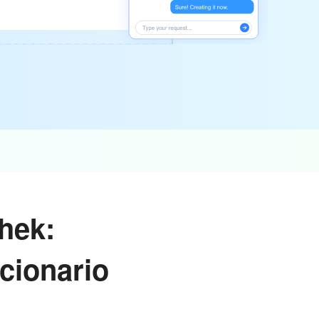
hek:
ucionario