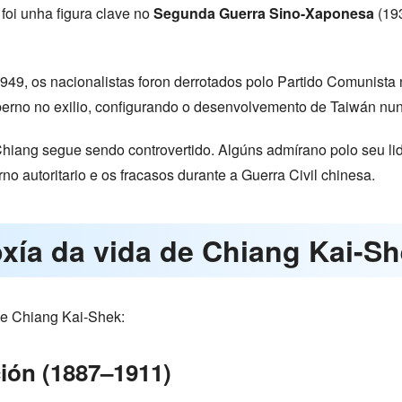
foi unha figura clave no
Segunda Guerra Sino-Xaponesa
(193
49, os nacionalistas foron derrotados polo Partido Comunista
berno no exilio, configurando o desenvolvemento de Taiwán nu
Chiang segue sendo controvertido. Algúns admírano polo seu li
no autoritario e os fracasos durante a Guerra Civil chinesa.
oxía da vida de Chiang Kai-S
 de Chiang Kai-Shek:
ión (1887–1911)