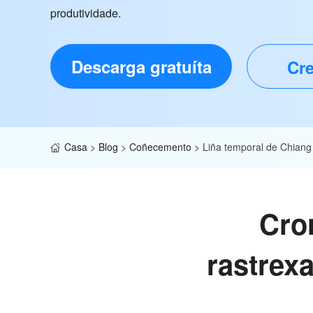
produtividade.
Descarga gratuíta
Cre
Casa
>
Blog
>
Coñecemento
>
Liña temporal de Chiang
Cro
rastrexa