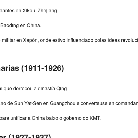
iantes en Xikou, Zhejiang.
e Baoding en China.
militar en Xapón, onde estivo influenciado polas ideas revoluci
arias (1911-1926)
i que derrocou a dinastía Qing.
ario de Sun Yat-Sen en Guangzhou e converteuse en comandan
ara unificar a China baixo o goberno do KMT.
r (1927-1937)