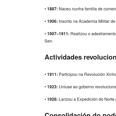
•
1887:
Naceu nunha familia de comerc
•
1906:
Inscrito na Academia Militar d
•
1907–1911:
Realizou o adestramento 
Sen.
Actividades revolucion
•
1911:
Participou na Revolución Xinha
•
1923:
Uniuse ao goberno revolucion
•
1926:
Lanzou a Expedición do Norte p
Consolidación do pode