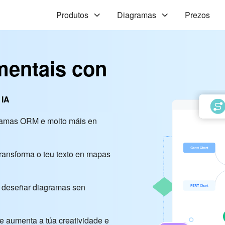
Produtos
Diagramas
Prezos
mentais con
 IA
gramas ORM e moito máis en
transforma o teu texto en mapas
 a deseñar diagramas sen
ue aumenta a túa creatividade e