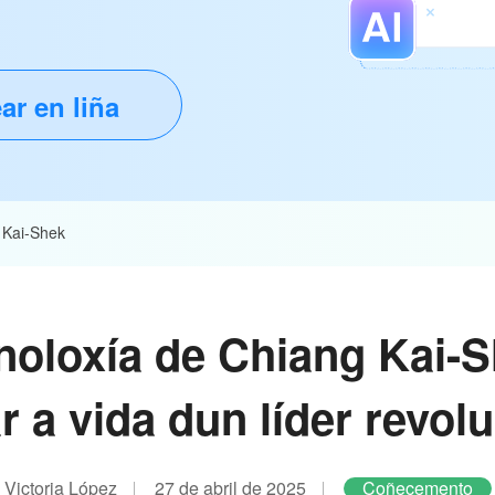
ar en liña
 Kai-Shek
noloxía de Chiang Kai-S
r a vida dun líder revol
Victoria López
27 de abril de 2025
Coñecemento