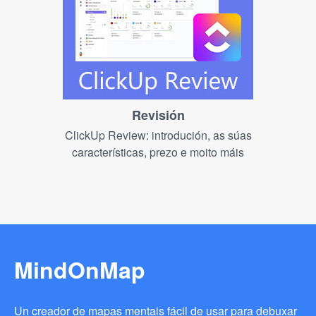
Revisión
ClickUp Review: introdución, as súas
características, prezo e moito máis
MindOnMap
Un creador de mapas mentais fácil de usar para debuxar