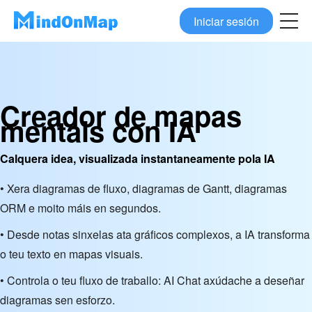
Iniciar sesión
Creador de mapas
mentais con IA
Calquera idea, visualizada instantaneamente pola IA
• Xera diagramas de fluxo, diagramas de Gantt, diagramas
ORM e moito máis en segundos.
• Desde notas sinxelas ata gráficos complexos, a IA transforma
o teu texto en mapas visuais.
• Controla o teu fluxo de traballo: AI Chat axúdache a deseñar
diagramas sen esforzo.