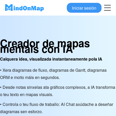
Iniciar sesión
Creador de mapas
mentais con IA
Calquera idea, visualizada instantaneamente pola IA
• Xera diagramas de fluxo, diagramas de Gantt, diagramas
ORM e moito máis en segundos.
• Desde notas sinxelas ata gráficos complexos, a IA transforma
o teu texto en mapas visuais.
• Controla o teu fluxo de traballo: AI Chat axúdache a deseñar
diagramas sen esforzo.