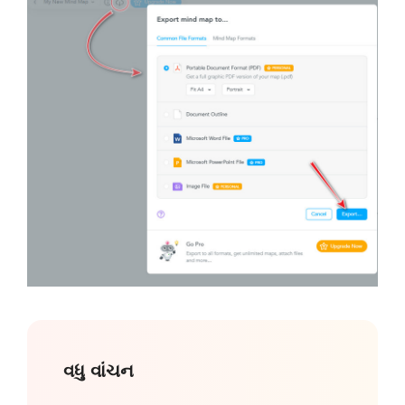
વધુ વાંચન