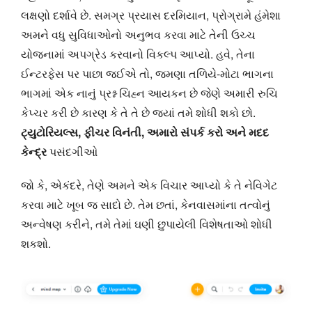
લક્ષણો દર્શાવે છે. સમગ્ર પ્રયાસ દરમિયાન, પ્રોગ્રામે હંમેશા
અમને વધુ સુવિધાઓનો અનુભવ કરવા માટે તેની ઉચ્ચ
યોજનામાં અપગ્રેડ કરવાનો વિકલ્પ આપ્યો. હવે, તેના
ઈન્ટરફેસ પર પાછા જઈએ તો, જમણા તળિયે-મોટા ભાગના
ભાગમાં એક નાનું પ્રશ્ન ચિહ્ન આયકન છે જેણે અમારી રુચિ
કેપ્ચર કરી છે કારણ કે તે તે છે જ્યાં તમે શોધી શકો છો.
ટ્યુટોરિયલ્સ, ફીચર વિનંતી, અમારો સંપર્ક કરો અને મદદ
કેન્દ્ર
પસંદગીઓ
જો કે, એકંદરે, તેણે અમને એક વિચાર આપ્યો કે તે નેવિગેટ
કરવા માટે ખૂબ જ સાદો છે. તેમ છતાં, કેનવાસમાંના તત્વોનું
અન્વેષણ કરીને, તમે તેમાં ઘણી છુપાયેલી વિશેષતાઓ શોધી
શકશો.