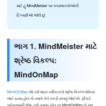
માટે હું MindMeister પર વપરાશકર્તાઓની
ટિપ્પણીઓ જોઉં છું.
ભાગ 1. MindMeister માટે
શ્રેષ્ઠ વિકલ્પ:
MindOnMap
MindOnMap
જો તમે માઇન્ડમીસ્ટરનો શ્રેષ્ઠ વિકલ્પ શોધવા
જઈ રહ્યા હોવ તો તમારે તેને પકડી રાખવું જોઈએ. ફીચર્ડ
પ્રોગ્રામની જેમ, તમે તમારા ફોન પર MindOnMap ને પણ