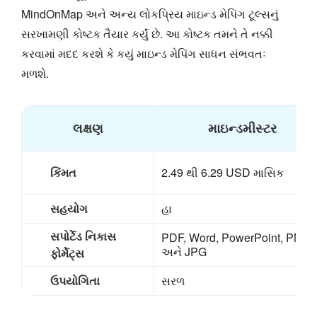
MindOnMap અને અન્ય લોકપ્રિય માઇન્ડ મેપિંગ ટૂલ્સનું
સરખામણી કોષ્ટક તૈયાર કર્યું છે. આ કોષ્ટક તમને તે નક્કી
કરવામાં મદદ કરશે કે કયું માઇન્ડ મેપિંગ સાધન સંભવતઃ
મળશે.
લક્ષણ
માઇન્ડમીસ્ટર
કિંમત
2.49 થી 6.29 USD માસિક
સહયોગ
હા
સપોર્ટેડ નિકાસ
PDF, Word, PowerPoint, PNG
અને JPG
ફોર્મેટ્સ
ઉપયોગિતા
સરળ