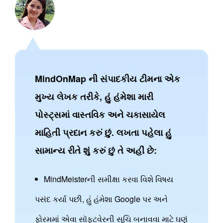
MindOnMap ની સંપાદકીય ટીમના એક
મુખ્ય લેખક તરીકે, હું હંમેશા મારી
પોસ્ટ્સમાં વાસ્તવિક અને ચકાસાયેલ
માહિતી પ્રદાન કરું છું. લખતા પહેલા હું
સામાન્ય રીતે શું કરું છું તે અહીં છે:
MindMeisterની સમીક્ષા કરવા વિશે વિષય
પસંદ કર્યા પછી, હું હંમેશા Google પર અને
ફોરમમાં એવા સૉફ્ટવેરની સૂચિ બનાવવા માટે ઘણું