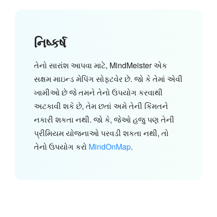
નિષ્કર્ષ
તેનો સારાંશ આપવા માટે, MindMeister એક
સક્ષમ માઇન્ડ મેપિંગ સોફ્ટવેર છે. જો કે તેમાં એવી
ખામીઓ છે જે તમને તેનો ઉપયોગ કરવાથી
અટકાવી શકે છે, તેમ છતાં અમે તેની કિંમતને
નકારી શકતા નથી. જો કે, જેઓ હજુ પણ તેની
પ્રીમિયમ યોજનાઓ પરવડી શકતા નથી, તો
તેનો ઉપયોગ કરો
MindOnMap
.