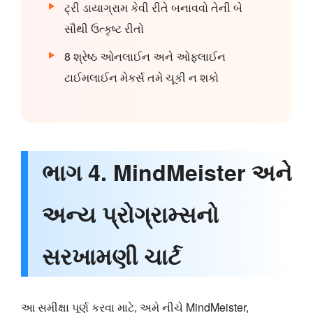
ટ્રી ડાયાગ્રામ કેવી રીતે બનાવવો તેની બે
સૌથી ઉત્કૃષ્ટ રીતો
8 શ્રેષ્ઠ ઓનલાઈન અને ઓફલાઈન
ટાઈમલાઈન મેકર્સ તમે ચૂકી ન શકો
ભાગ 4. MindMeister અને
અન્ય પ્રોગ્રામ્સનો
સરખામણી ચાર્ટ
આ સમીક્ષા પૂર્ણ કરવા માટે, અમે નીચે MindMeister,