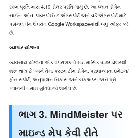
રકમ પ્રતિ માસ 4.19 ડોલર પ્રતિ માથું છે. આ પ્લાન ડોમેન
સાઈન-ઓન, પાવરપોઈન્ટ એક્સપોર્ટ અને વર્ડ એક્સપોર્ટ માટે
પર્સનલ પૅન ઉપરાંત Google Workspaceમાંથી બધું ઑફર કરે
છે.
વ્યાપાર યોજના
વ્યવસાય યોજના એક વપરાશકર્તા માટે માસિક 6.29 ડોલરથી
શરૂ થાય છે. અને તેમાં કસ્ટમ ટીમ ડોમેન, પ્રાધાન્યતા ઇમેઇલ/
ફોન સપોર્ટ, અનુપાલન નિકાસ અને બેકઅપ્સ અને પ્રો
પ્લાનની તમામ સુવિધાઓ શામેલ છે.
ભાગ 3. MindMeister પર
માઇન્ડ મેપ કેવી રીતે