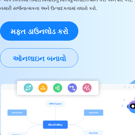
તમારી સર્જનાત્મકતા અને ઉત્પાદકતામાં વધારો કરો.
મફત ડાઉનલોડ કરો
ઑનલાઇન બનાવો