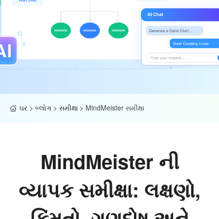
ઘર
>
બ્લોગ
>
સમીક્ષા
>
MindMeister સમીક્ષા
MindMeister ની
વ્યાપક સમીક્ષા: લક્ષણો,
કિંમતો, ગુણદોષ અને