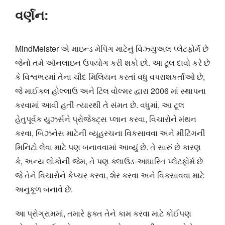
વર્ણન:
MindMeister એ માઇન્ડ મેપિંગ માટેનું વિઝ્યુઅલ પ્લેટફોર્મ છે
જેનો તમે ઑનલાઇન ઉપયોગ કરી શકો છો. આ ટૂલ દાવો કરે છે
કે વિશ્વભરમાં તેના ચૌદ મિલિયન કરતાં વધુ વપરાશકર્તાઓ છે,
જે માઈકલ હોલ્લાઉ અને ટિલ વોલ્મર દ્વારા 2006 માં સ્થાપના
કરવામાં આવી હતી ત્યારથી તે સંમત છે. વધુમાં, આ ટૂલ
હેતુપૂર્વક યુઝર્સને પ્રોજેક્ટ્સ પ્લાન કરવા, વિચારોને મંથન
કરવા, બિઝનેસ માટેની વ્યૂહરચના વિકસાવવા અને મીટિંગની
મિનિટો લેવા માટે પણ બનાવવામાં આવ્યું છે. તે સારું છે કારણ
કે, અન્ય લોકોની જેમ, તે પણ ક્લાઉડ-આધારિત પ્લેટફોર્મ છે
જે તેને વિચારોને કેપ્ચર કરવા, શેર કરવા અને વિકસાવવા માટે
અનુકૂળ બનાવે છે.
આ પ્રોગ્રામમાં, તમારે ફક્ત તેને કામ કરવા માટે કોઈપણ