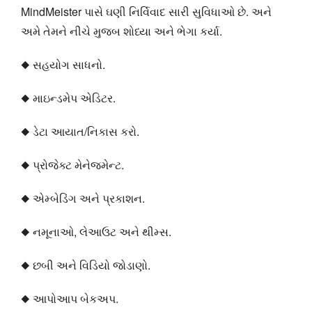
MindMeister પાસે ઘણી નિર્વિવાદ સારી સુવિધાઓ છે. અને
અમે તેમને નીચે મુજબ શોધ્યા અને ભેગા કર્યા.
◆ સહયોગ સાધનો.
◆ માઇન્ડમેપ એડિટર.
◆ ડેટા આયાત/નિકાસ કરો.
◆ પ્રોજેક્ટ મેનેજમેન્ટ.
◆ એમ્બેડિંગ અને પ્રકાશન.
◆ નમૂનાઓ, લેઆઉટ અને થીમ્સ.
◆ છબી અને વિડિયો જોડાણો.
◆ આપોઆપ બેકઅપ.