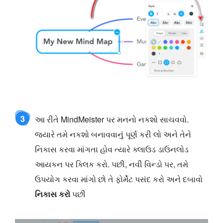
3
આ રીતે MindMeister પર મનનો નકશો સાચવવો.
જ્યારે તમે નકશો બનાવવાનું પૂર્ણ કરી લો અને તેને
નિકાસ કરવા માંગતા હોવ ત્યારે ક્લાઉડ ડાઉનલોડ
આયકન પર ક્લિક કરો. પછી, નવી વિન્ડો પર, તમે
ઉપયોગ કરવા માંગો છો તે ફોર્મેટ પસંદ કરો અને દબાવો
નિકાસ કરો
પછી