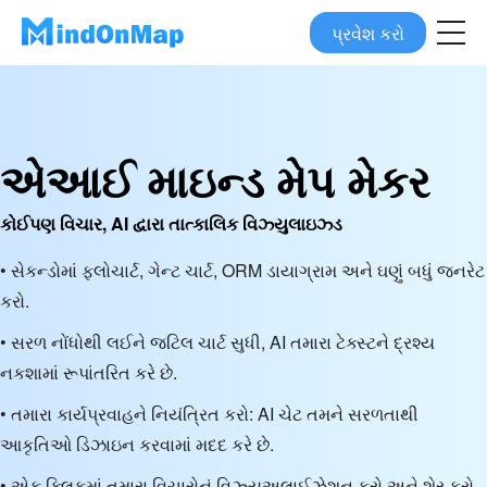
પ્રવેશ કરો
એઆઈ માઇન્ડ મેપ મેકર
કોઈપણ વિચાર, AI દ્વારા તાત્કાલિક વિઝ્યુલાઇઝ્ડ
• સેકન્ડોમાં ફ્લોચાર્ટ, ગેન્ટ ચાર્ટ, ORM ડાયાગ્રામ અને ઘણું બધું જનરેટ
કરો.
• સરળ નોંધોથી લઈને જટિલ ચાર્ટ સુધી, AI તમારા ટેક્સ્ટને દ્રશ્ય
નકશામાં રૂપાંતરિત કરે છે.
• તમારા કાર્યપ્રવાહને નિયંત્રિત કરો: AI ચેટ તમને સરળતાથી
આકૃતિઓ ડિઝાઇન કરવામાં મદદ કરે છે.
• એક ક્લિકમાં તમારા વિચારોનું વિઝ્યુઅલાઈઝેશન કરો અને શેર કરો,