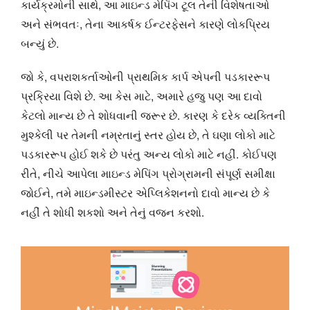
કાર્યક્રમોની સાથે, આ માઇન્ડ મેપિંગ ટૂલ તેની વિશેષતાઓ
અને સંભવતઃ, તેના આકર્ષક ઈન્ટરફેસને કારણે લોકપ્રિય
બન્યું છે.
જો કે, વપરાશકર્તાઓની પ્રાથમિક કાર્પ એપની પડકારરૂપ
પ્રક્રિયા વિશે છે. આ કેસ માટે, અમારે હજુ પણ આ દાવો
કેટલો માન્ય છે તે શોધવાની જરૂર છે. કારણ કે દરેક વ્યક્તિની
મુશ્કેલી પર તેમની નમ્રતાનું સ્તર હોય છે, તે ઘણા લોકો માટે
પડકારરૂપ હોઈ શકે છે પરંતુ અન્ય લોકો માટે નહીં. કોઈપણ
રીતે, નીચે આપેલા માઇન્ડ મેપિંગ પ્રોગ્રામની સંપૂર્ણ સમીક્ષા
જોઈને, તમે માઇન્ડમીસ્ટર એપ્લિકેશનનો દાવો માન્ય છે કે
નહીં તે શોધી શકશો અને તેનું વજન કરશો.