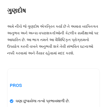
ગુણદોષ
અમે નીચે જે ગુણદોષ એકત્રિત કર્યા છે તે અમારા વ્યક્તિગત
અનુભવ અને અન્ય વપરાશકર્તાઓની કેટલીક સમીક્ષાઓ પર
આધારિત છે. આ ભાગ તમને આ વૈશિષ્ટિકૃત પ્રોગ્રામનો
ઉપયોગ કરતી વખતે અનુભવી શકે તેવી સંભવિત ઘટનાઓ
નક્કી કરવામાં અને તૈયાર રહેવામાં મદદ કરશે.
PROS
ઘણા છુપાયેલા તત્વો પ્રભાવશાળી છે.