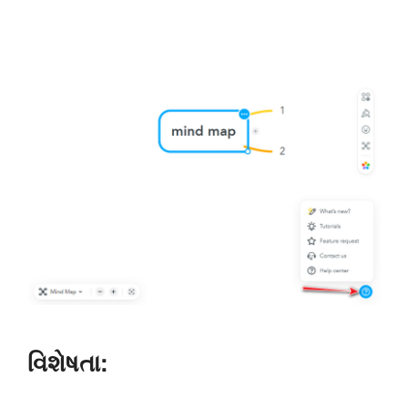
વિશેષતા: