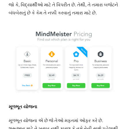
જો કે, વિદ્યાર્થીઓ માટે તે વિપરીત છે. તેથી, તે તમારા બજેટને
બંધબેસતું છે કે કેમ તે નક્કી કરવાનું તમારા માટે છે.
મૂળભૂત યોજના
મૂળભૂત યોજના એ છે જે તેઓ મફતમાં ઓફર કરે છે.
શરૂઆત માટે તે ખરાબ નથી કારણ કે તમે તેની સાથે પહેલાથી