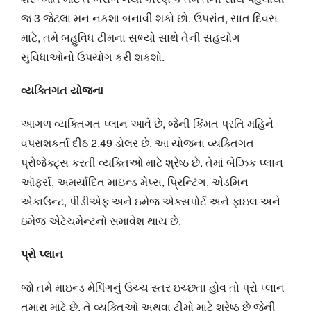
જ 3 જેટલા મન નકશા બનાવી શકો છો. ઉપરાંત, સાત દિવસ
માટે, તમે બહુવિધ ટીમના સભ્યો સાથે તેની સહયોગ
સુવિધાઓનો ઉપયોગ કરી શકશો.
વ્યક્તિગત યોજના
આગળ વ્યક્તિગત પ્લાન આવે છે, જેની કિંમત પ્રતિ મહિને
વપરાશકર્તા દીઠ 2.49 ડોલર છે. આ યોજના વ્યક્તિગત
પ્રોજેક્ટ્સ કરતી વ્યક્તિઓ માટે શ્રેષ્ઠ છે. તેમાં બેઝિક પ્લાન
ઑફર્સ, અમર્યાદિત માઇન્ડ મેપ્સ, પ્રિન્ટિંગ, એડમિન
એકાઉન્ટ, પીડીએફ અને ઇમેજ એક્સપોર્ટ અને ફાઇલ અને
ઇમેજ એટેચમેન્ટનો સમાવેશ થાય છે.
પ્રો પ્લાન
જો તમે માઇન્ડ મેપિંગનું ઉચ્ચ સ્તર ઇચ્છતા હોવ તો પ્રો પ્લાન
તમારા માટે છે. તે વ્યક્તિઓ અથવા ટીમો માટે શ્રેષ્ઠ છે જેની