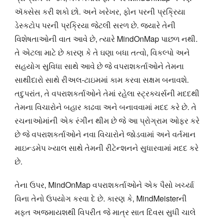
ઍક્સેસ કરી શકો છો. અને ખરેખર, ફોન પરની પ્રક્રિયા
ડેસ્કટોપ પરની પ્રક્રિયા જેટલી સરળ છે. જ્યારે તેની
વિશેષતાઓની વાત આવે છે, ત્યારે MindOnMap પાછળ નથી.
તે એટલા માટે છે કારણ કે તે ઘણા બધા તત્વો, વિકલ્પો અને
સહયોગ સુવિધા સાથે આવે છે જે વપરાશકર્તાઓને તેમના
સાથીદારો સાથે રીઅલ-ટાઇમમાં કામ કરવા સક્ષમ બનાવશે.
તદુપરાંત, તે વપરાશકર્તાઓને તેમાં રહેલા સ્ટ્રક્ચર્સની મદદથી
તેમના વિચારોને બહાર કાઢવા અને બનાવવામાં મદદ કરે છે. તે
રચનાઓમાંની એક રંગીન થીમ છે જે આ પ્રોગ્રામ ઓફર કરે
છે જે વપરાશકર્તાઓને નવા વિચારોને જોડવામાં અને વર્તમાન
માઇન્ડમેપ ખ્યાલ સાથે તેમની રીટેન્શનને સુધારવામાં મદદ કરે
છે.
તેના ઉપર, MindOnMap વપરાશકર્તાઓને એક પૈસો ખર્ચ્યા
વિના તેનો ઉપયોગ કરવા દે છે. કારણ કે, MindMeisterની
મફત અજમાયશથી વિપરીત જે માત્ર સાત દિવસ સુધી ચાલે