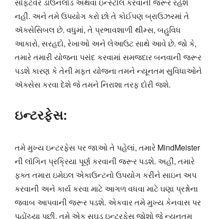
સોફ્ટવેર ડાઉનલોડ અથવા ઇન્સ્ટોલ કરવાની જરૂર રહેશે
નહીં. અને તમે ઉપયોગ કરો છો તે કોઈપણ બ્રાઉઝરમાં તે
ઍક્સેસિબલ છે. વધુમાં, તે પ્રભાવશાળી થીમ્સ, બહુવિધ
આકારો, સરહદો, રેખાઓ અને લેઆઉટ સાથે આવે છે. જો કે,
તમારે તમારી યોજના પસંદ કરવામાં સમજદાર બનવાની જરૂર
પડશે કારણ કે તેની મફત યોજના તમને ન્યૂનતમ સુવિધાઓને
ઍક્સેસ કરવા દેશે જે તમને નિરાશા તરફ દોરી જશે.
ઇન્ટરફેસ:
તમે મુખ્ય ઇન્ટરફેસ પર જાઓ તે પહેલાં, તમારે MindMeister
ની લૉગિન પ્રક્રિયા પૂર્ણ કરવાની જરૂર પડશે. અહીં, તમારે
ફક્ત તમારા ઇમેઇલ એકાઉન્ટનો ઉપયોગ કરીને સાઇન અપ
કરવાની અને કાર્ય કરવા માટે આગળ વધવા માટે ઘણા પ્રશ્નોના
જવાબ આપવાની જરૂર પડશે. એકવાર તમે મુખ્ય કેનવાસ પર
પહોંચ્યા પછી, તમે એક સુઘડ ઇન્ટરફેસ જોશો જે ન્યૂનતમ