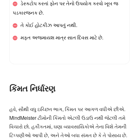
ડેસ્કટોપ કરતાં ફોન પર તેનો ઉપયોગ કરવો ખૂબ જ
પડકારજનક છે.
તે કોઈ હોટકીઝ આપતું નથી.
મફત અજમાયશ માત્ર સાત દિવસ માટે છે.
કિંમત નિર્ધારણ
હવે, સૌથી વધુ ઇચ્છિત ભાગ, કિંમત પર આગળ વધીએ છીએ.
MindMeister ટીમોની કિંમતો એટલી ઉડાઉ નથી જેટલી તમે
વિચારો છો. હકીકતમાં, ઘણા વ્યાવસાયિકોએ તેના વિશે તેમની
ટિપ્પણીઓ આપી છે, અને તેઓ બધા સંમત છે કે તે પોસાય છે.