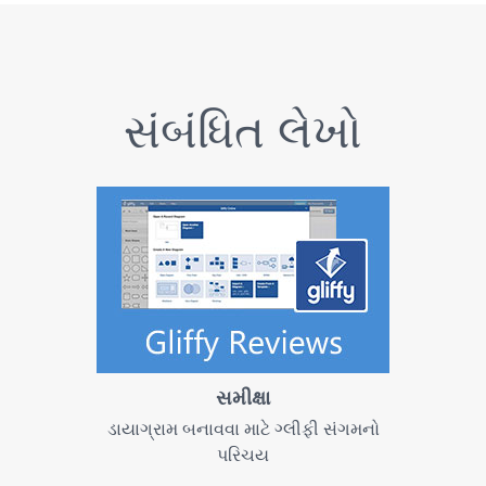
સંબંધિત લેખો
સમીક્ષા
ડાયાગ્રામ બનાવવા માટે ગ્લીફી સંગમનો
પરિચય