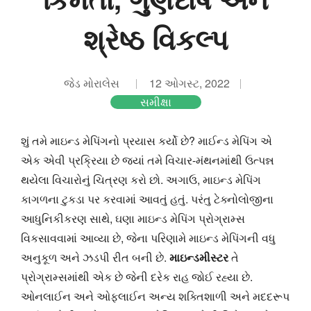
શ્રેષ્ઠ વિકલ્પ
જેડ મોરાલેસ
12 ઓગસ્ટ, 2022
સમીક્ષા
શું તમે માઇન્ડ મેપિંગનો પ્રયાસ કર્યો છે? માઈન્ડ મેપિંગ એ
એક એવી પ્રક્રિયા છે જ્યાં તમે વિચાર-મંથનમાંથી ઉત્પન્ન
થયેલા વિચારોનું ચિત્રણ કરો છો. અગાઉ, માઇન્ડ મેપિંગ
કાગળના ટુકડા પર કરવામાં આવતું હતું. પરંતુ ટેક્નોલોજીના
આધુનિકીકરણ સાથે, ઘણા માઇન્ડ મેપિંગ પ્રોગ્રામ્સ
વિકસાવવામાં આવ્યા છે, જેના પરિણામે માઇન્ડ મેપિંગની વધુ
અનુકૂળ અને ઝડપી રીત બની છે.
માઇન્ડમીસ્ટર
તે
પ્રોગ્રામ્સમાંથી એક છે જેની દરેક રાહ જોઈ રહ્યા છે.
ઓનલાઈન અને ઓફલાઈન અન્ય શક્તિશાળી અને મદદરૂપ