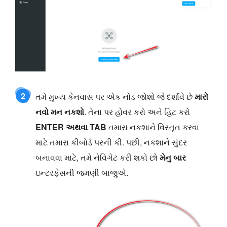
2
તમે મુખ્ય કેનવાસ પર એક નોડ જોશો જે દર્શાવે છે
મારો
નવો મન નકશો
. તેના પર હોવર કરો અને હિટ કરો
ENTER અથવા TAB
તમારા નકશાને વિસ્તૃત કરવા
માટે તમારા કીબોર્ડ પરની કી. પછી, નકશાને સુંદર
બનાવવા માટે, તમે નેવિગેટ કરી શકો છો
મેનુ બાર
ઇન્ટરફેસની જમણી બાજુએ.