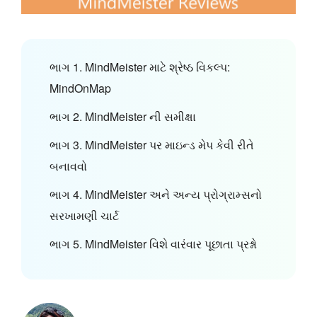
ભાગ 1. MindMeister માટે શ્રેષ્ઠ વિકલ્પ:
MindOnMap
ભાગ 2. MindMeister ની સમીક્ષા
ભાગ 3. MindMeister પર માઇન્ડ મેપ કેવી રીતે
બનાવવો
ભાગ 4. MindMeister અને અન્ય પ્રોગ્રામ્સનો
સરખામણી ચાર્ટ
ભાગ 5. MindMeister વિશે વારંવાર પૂછાતા પ્રશ્નો