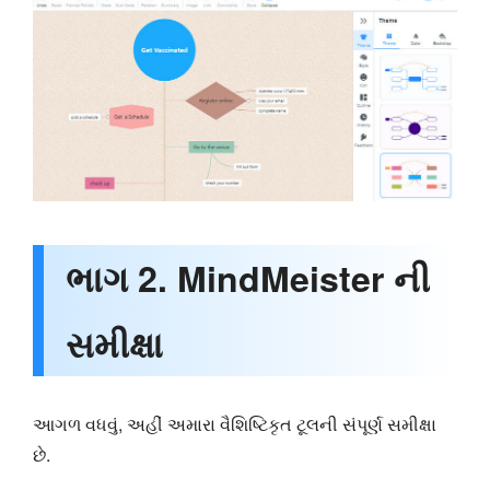
ભાગ 2. MindMeister ની
સમીક્ષા
આગળ વધવું, અહીં અમારા વૈશિષ્ટિકૃત ટૂલની સંપૂર્ણ સમીક્ષા
છે.