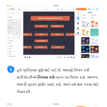
5
હવે પ્રક્રિયા પૂર્ણ થઈ ગઈ છે, આપણે ક્લિક કરી
શકીએ છીએ
નિકાસ કરો
બટન પર ક્લિક કરો. આગળ,
જરૂરી ફાઇલ ફોર્મેટ પસંદ કરો, અને તમે શરૂ કરવા માટે
તૈયાર છો.