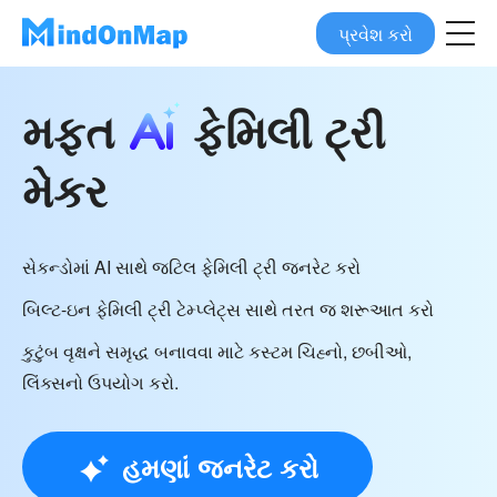
પ્રવેશ કરો
મફત
ફેમિલી ટ્રી
મેકર
સેકન્ડોમાં AI સાથે જટિલ ફેમિલી ટ્રી જનરેટ કરો
બિલ્ટ-ઇન ફેમિલી ટ્રી ટેમ્પ્લેટ્સ સાથે તરત જ શરૂઆત કરો
કુટુંબ વૃક્ષને સમૃદ્ધ બનાવવા માટે કસ્ટમ ચિહ્નો, છબીઓ,
લિંક્સનો ઉપયોગ કરો.
હમણાં જનરેટ કરો