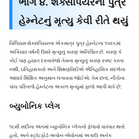
ભાગ ૪. શેક્સપિયરના પુત્ર
હેમ્નેટનું મૃત્યુ કેવી રીતે થયું
વિલિયમ શેક્સપિયરના એકમાત્ર પુત્ર હેમ્નેટના ૧૫૯૬માં
અગિયાર વર્ષની ઉંમરે મૃત્યુનું કારણ અનિશ્ચિત છે. કારણ કે
કોઈ પણ હયાત દસ્તાવેજો તેમના મૃત્યુનું કારણ સ્પષ્ટ કરતા
નથી, ઇતિહાસકારો અને શિક્ષણવિદોએ ઐતિહાસિક સંદર્ભના
આધારે શિક્ષિત અનુમાન લગાવવા જોઈએ. તેમ છતાં, નીચેના
પાંચ પરિબળો હેમ્નેટના અકાળ મૃત્યુમાં ફાળો આપી શકે છે:
બ્યુબોનિક પ્લેગ
૧૬મી સદીના અંતમાં બ્યુબોનિક પ્લેગનો ફેલાવો વારંવાર થતો
હતો, અને સ્ટ્રેટફોર્ડ-અપોન-એવોનમાં અગાઉ અનેક