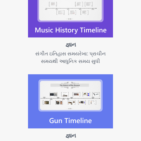
જ્ઞાન
સંગીત ઇતિહાસ સમયરેખા: પ્રાચીન
સમયથી આધુનિક સમય સુધી
જ્ઞાન