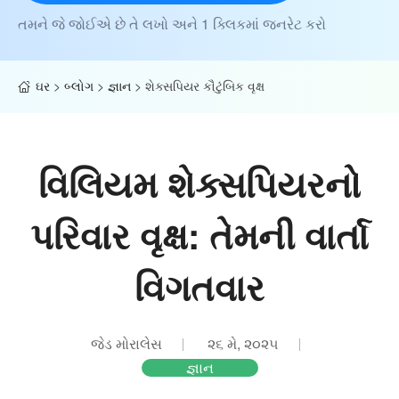
તમને જે જોઈએ છે તે લખો અને 1 ક્લિકમાં જનરેટ કરો
ઘર
>
બ્લોગ
>
જ્ઞાન
>
શેક્સપિયર કૌટુંબિક વૃક્ષ
વિલિયમ શેક્સપિયરનો
પરિવાર વૃક્ષ: તેમની વાર્તા
વિગતવાર
જેડ મોરાલેસ
૨૬ મે, ૨૦૨૫
જ્ઞાન