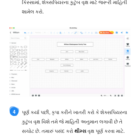
કિસ્સામાં, શેક્સપિયરના કુટુંબ વૃક્ષ માટે જરૂરી માહિતી
શામેલ કરો.
4
પૂર્ણ કર્યા પછી, કૃપા કરીને ખાતરી કરો કે શેક્સપિયરના
કુટુંબ વૃક્ષ વિશે તમે જે માહિતી અનુમાન લગાવી છે તે
સચોટ છે. તમારું પસંદ કરો
થીમ્સ
વૃક્ષ પૂર્ણ કરવા માટે.