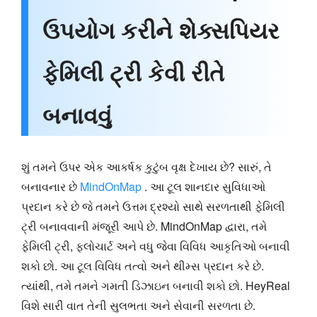
ઉપયોગ કરીને શેક્સપિયર
ફેમિલી ટ્રી કેવી રીતે
બનાવવું
શું તમને ઉપર એક આકર્ષક કુટુંબ વૃક્ષ દેખાય છે? સારું, તે
બનાવનાર છે
MindOnMap
. આ ટૂલ શાનદાર સુવિધાઓ
પ્રદાન કરે છે જે તમને ઉત્તમ દ્રશ્યો સાથે સરળતાથી ફેમિલી
ટ્રી બનાવવાની મંજૂરી આપે છે. MindOnMap દ્વારા, તમે
ફેમિલી ટ્રી, ફ્લોચાર્ટ અને વધુ જેવા વિવિધ આકૃતિઓ બનાવી
શકો છો. આ ટૂલ વિવિધ તત્વો અને થીમ્સ પ્રદાન કરે છે.
ત્યાંથી, તમે તમને ગમતી ડિઝાઇન બનાવી શકો છો. HeyReal
વિશે સારી વાત તેની સુલભતા અને સેવાની સરળતા છે.