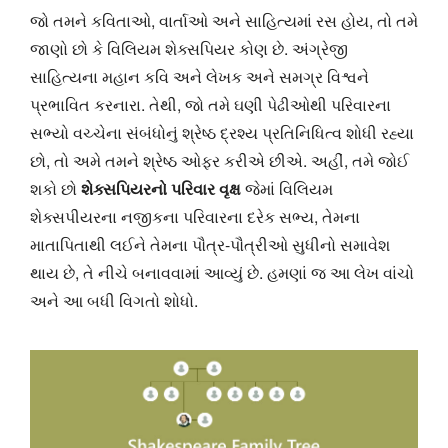
જો તમને કવિતાઓ, વાર્તાઓ અને સાહિત્યમાં રસ હોય, તો તમે
જાણો છો કે વિલિયમ શેક્સપિયર કોણ છે. અંગ્રેજી
સાહિત્યના મહાન કવિ અને લેખક અને સમગ્ર વિશ્વને
પ્રભાવિત કરનારા. તેથી, જો તમે ઘણી પેઢીઓથી પરિવારના
સભ્યો વચ્ચેના સંબંધોનું શ્રેષ્ઠ દ્રશ્ય પ્રતિનિધિત્વ શોધી રહ્યા
છો, તો અમે તમને શ્રેષ્ઠ ઓફર કરીએ છીએ. અહીં, તમે જોઈ
શકો છો
શેક્સપિયરનો પરિવાર વૃક્ષ
જેમાં વિલિયમ
શેક્સપીયરના નજીકના પરિવારના દરેક સભ્ય, તેમના
માતાપિતાથી લઈને તેમના પૌત્ર-પૌત્રીઓ સુધીનો સમાવેશ
થાય છે, તે નીચે બનાવવામાં આવ્યું છે. હમણાં જ આ લેખ વાંચો
અને આ બધી વિગતો શોધો.