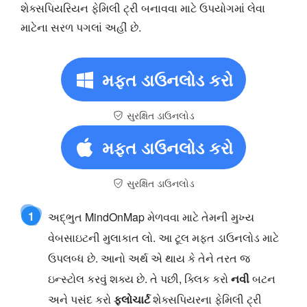
શેક્સપિયરિયન ફેમિલી ટ્રી બનાવવા માટે ઉપયોગમાં લેવા
માટેના સરળ પગલાં અહીં છે.
મફત ડાઉનલોડ કરો
સુરક્ષિત ડાઉનલોડ
મફત ડાઉનલોડ કરો
સુરક્ષિત ડાઉનલોડ
1
અદ્ભુત MindOnMap મેળવવા માટે તેમની મુખ્ય
વેબસાઇટની મુલાકાત લો. આ ટૂલ મફત ડાઉનલોડ માટે
ઉપલબ્ધ છે. આનો અર્થ એ થાય કે તેને તરત જ
ઇન્સ્ટોલ કરવું શક્ય છે. તે પછી, ક્લિક કરો
નવી
બટન
અને પસંદ કરો
ફ્લોચાર્ટ
શેક્સપિયરના ફેમિલી ટ્રી