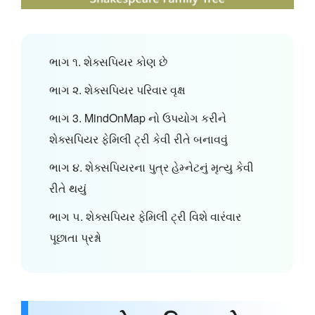
ભાગ ૧. શેક્સપિયર કોણ છે
ભાગ ૨. શેક્સપિયર પરિવાર વૃક્ષ
ભાગ 3. MindOnMap નો ઉપયોગ કરીને
શેક્સપિયર ફેમિલી ટ્રી કેવી રીતે બનાવવું
ભાગ ૪. શેક્સપિયરના પુત્ર હેમ્નેટનું મૃત્યુ કેવી
રીતે થયું
ભાગ ૫. શેક્સપિયર ફેમિલી ટ્રી વિશે વારંવાર
પૂછાતા પ્રશ્નો