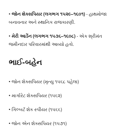
•
જોન શેક્સપિયર (લગભગ ૧૫૨૯–૧૬૦૧)
- હાથમોજા
બનાવનાર અને સ્થાનિક રાજકારણી.
•
મેરી આર્ડેન (લગભગ ૧૫૩૬–૧૬૦૮)
- એક શ્રીમંત
જમીનદાર પરિવારમાંથી આવ્યો હતો.
ભાઈ-બહેન
• જોન શેક્સપિયર (મૃત્યુ ૧૫૬૮ પહેલા)
• માર્ગારેટ શેક્સપિયર (૧૫૬૨)
• ગિલ્બર્ટ શેક સ્પીયર (૧૫૬૬)
• જોન એન શેક્સપિયર (૧૫૭૧)