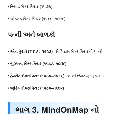
• રિચાર્ડ શેક્સપિયર (૧૫૭૪)
• એડમંડ શેક્સપિયર (૧૫૮૦–૧૬૦૮)
પત્ની અને બાળકો
•
એન હેથવે (૧૫૫૫–૧૬૨૩)
- વિલિયમ શેક્સપિયરની પત્ની.
•
સુઝાન્ના શેક્સપિયર (૧૫૮૩–૧૬૪૯)
•
હેમ્નેટ શેક્સપિયર (૧૫૮૫–૧૫૯૬)
- નાની ઉંમરે મૃત્યુ પામ્યા.
•
જુડિથ શેક્સપિયર (૧૫૮૫–૧૬૬૨)
ભાગ 3. MindOnMap નો