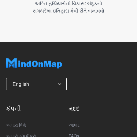
અગ્નિ હથિયારોનો વિકાસ: બંદૂકનો
સમયરેખા ઇતિહાસ કેવી રીતે બનાવવો
English
કંપની
મદદ
અમારા વિશે
આધાર
અમારો સંપર્ક કરો
FAQs