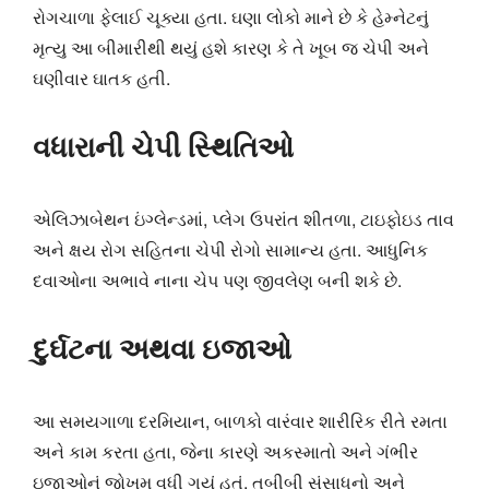
રોગચાળા ફેલાઈ ચૂક્યા હતા. ઘણા લોકો માને છે કે હેમ્નેટનું
મૃત્યુ આ બીમારીથી થયું હશે કારણ કે તે ખૂબ જ ચેપી અને
ઘણીવાર ઘાતક હતી.
વધારાની ચેપી સ્થિતિઓ
એલિઝાબેથન ઇંગ્લેન્ડમાં, પ્લેગ ઉપરાંત શીતળા, ટાઇફોઇડ તાવ
અને ક્ષય રોગ સહિતના ચેપી રોગો સામાન્ય હતા. આધુનિક
દવાઓના અભાવે નાના ચેપ પણ જીવલેણ બની શકે છે.
દુર્ઘટના અથવા ઇજાઓ
આ સમયગાળા દરમિયાન, બાળકો વારંવાર શારીરિક રીતે રમતા
અને કામ કરતા હતા, જેના કારણે અકસ્માતો અને ગંભીર
ઇજાઓનું જોખમ વધી ગયું હતું. તબીબી સંસાધનો અને