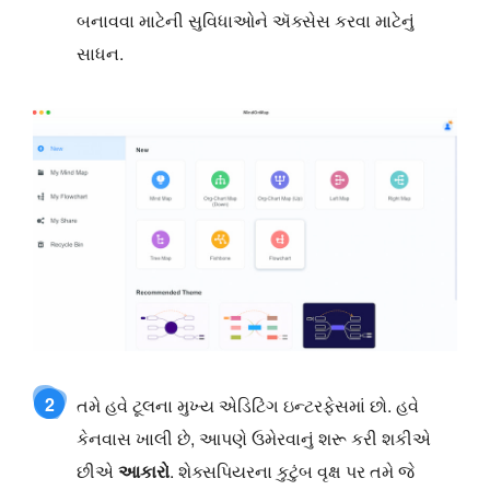
બનાવવા માટેની સુવિધાઓને ઍક્સેસ કરવા માટેનું
સાધન.
2
તમે હવે ટૂલના મુખ્ય એડિટિંગ ઇન્ટરફેસમાં છો. હવે
કેનવાસ ખાલી છે, આપણે ઉમેરવાનું શરૂ કરી શકીએ
છીએ
આકારો
. શેક્સપિયરના કુટુંબ વૃક્ષ પર તમે જે