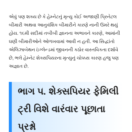
એવું પણ શક્ય છે કે હેમ્નેટનું મૃત્યુ કોઈ અજાણી પ્રિનેટલ
બીમારી અથવા આનુવંશિક બીમારીને કારણે નાની ઉંમરે થયું
હોય. ૧૬મી સદીમાં તબીબી જ્ઞાનના અભાવને કારણે, આમાંની
ઘણી બીમારીઓને ઓળખવામાં આવી ન હતી. આ સિદ્ધાંતો
એલિઝાબેથન ઇંગ્લેન્ડમાં જીવનની કઠોર વાસ્તવિકતા દર્શાવે
છે, ભલે હેમ્નેટ શેક્સપિયરના મૃત્યુનું ચોક્કસ કારણ હજુ પણ
અજ્ઞાત છે.
ભાગ ૫. શેક્સપિયર ફેમિલી
ટ્રી વિશે વારંવાર પૂછાતા
પ્રશ્નો