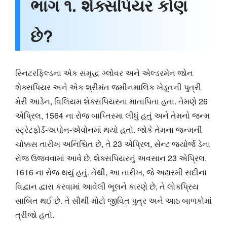
ભાગ ૧. શેક્સપિયર કોણ
છે?
સ્નિટરફિલ્ડના એક સમૃદ્ધ ગ્લોવર અને એલ્ડરમેન જોન
શેક્સપિયર અને એક શ્રીમંત જમીનમાલિક ખેડૂતની પુત્રી
મેરી આર્ડેન, વિલિયમ શેક્સપિયરના માતાપિતા હતા. તેમણે 26
એપ્રિલ, 1564 ના રોજ બાપ્તિસ્મા લીધું હતું અને તેમનો જન્મ
સ્ટ્રેટફોર્ડ-અપોન-એવોનમાં થયો હતો. જોકે તેમના જન્મની
ચોક્કસ તારીખ અનિશ્ચિત છે, તે 23 એપ્રિલ, સેન્ટ જ્યોર્જ ડેના
રોજ ઉજવવામાં આવે છે. શેક્સપિયરનું અવસાન 23 એપ્રિલ,
1616 ના રોજ થયું હતું. તેથી, આ તારીખ, જે અઢારમી સદીના
વિદ્વાન દ્વારા કરવામાં આવેલી ભૂલને કારણે છે, તે લોકપ્રિય
સાબિત થઈ છે. તે સૌથી મોટો જીવિત પુત્ર અને આઠ બાળકોમાં
ત્રીજો હતો.