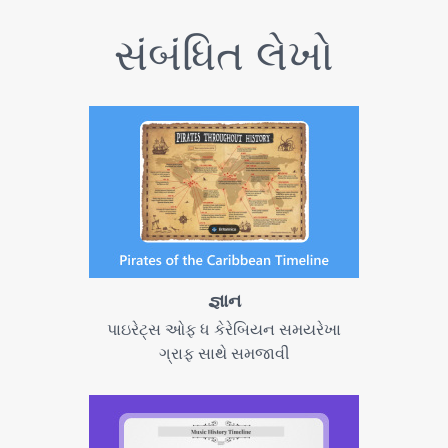
સંબંધિત લેખો
જ્ઞાન
પાઇરેટ્સ ઓફ ધ કેરેબિયન સમયરેખા
ગ્રાફ સાથે સમજાવી