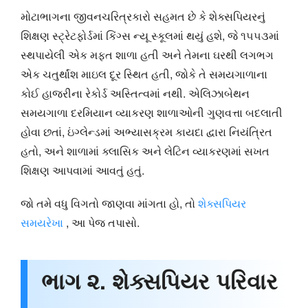
મોટાભાગના જીવનચરિત્રકારો સહમત છે કે શેક્સપિયરનું
શિક્ષણ સ્ટ્રેટફોર્ડમાં કિંગ્સ ન્યૂ સ્કૂલમાં થયું હશે, જે ૧૫૫૩માં
સ્થપાયેલી એક મફત શાળા હતી અને તેમના ઘરથી લગભગ
એક ચતુર્થાંશ માઇલ દૂર સ્થિત હતી, જોકે તે સમયગાળાના
કોઈ હાજરીના રેકોર્ડ અસ્તિત્વમાં નથી. એલિઝાબેથન
સમયગાળા દરમિયાન વ્યાકરણ શાળાઓની ગુણવત્તા બદલાતી
હોવા છતાં, ઇંગ્લેન્ડમાં અભ્યાસક્રમ કાયદા દ્વારા નિયંત્રિત
હતો, અને શાળામાં ક્લાસિક અને લેટિન વ્યાકરણમાં સખત
શિક્ષણ આપવામાં આવતું હતું.
જો તમે વધુ વિગતો જાણવા માંગતા હો, તો
શેક્સપિયર
સમયરેખા
, આ પેજ તપાસો.
ભાગ ૨. શેક્સપિયર પરિવાર