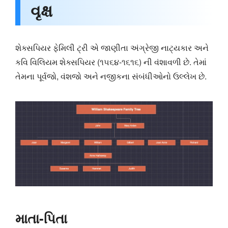
વૃક્ષ
શેક્સપિયર ફેમિલી ટ્રી એ જાણીતા અંગ્રેજી નાટ્યકાર અને
કવિ વિલિયમ શેક્સપિયર (૧૫૬૪-૧૬૧૬) ની વંશાવળી છે. તેમાં
તેમના પૂર્વજો, વંશજો અને નજીકના સંબંધીઓનો ઉલ્લેખ છે.
માતા-પિતા