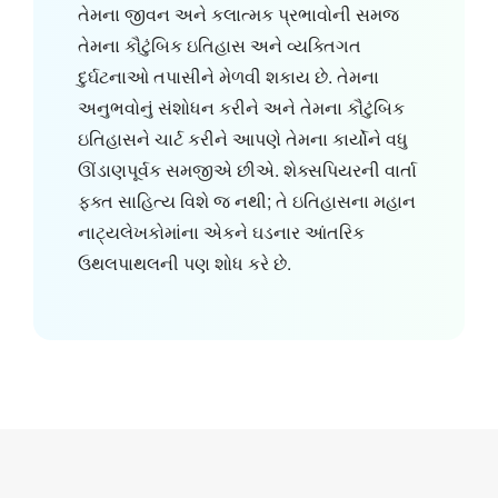
તેમના જીવન અને કલાત્મક પ્રભાવોની સમજ
તેમના કૌટુંબિક ઇતિહાસ અને વ્યક્તિગત
દુર્ઘટનાઓ તપાસીને મેળવી શકાય છે. તેમના
અનુભવોનું સંશોધન કરીને અને તેમના કૌટુંબિક
ઇતિહાસને ચાર્ટ કરીને આપણે તેમના કાર્યોને વધુ
ઊંડાણપૂર્વક સમજીએ છીએ. શેક્સપિયરની વાર્તા
ફક્ત સાહિત્ય વિશે જ નથી; તે ઇતિહાસના મહાન
નાટ્યલેખકોમાંના એકને ઘડનાર આંતરિક
ઉથલપાથલની પણ શોધ કરે છે.