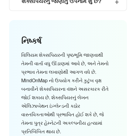
શેક્સપિયરનું જાણીતું ઉપનામ શું છે?
નિષ્કર્ષ
વિલિયમ શેક્સપિયરની પૃષ્ઠભૂમિ જાણવાથી
તેમની વાર્તા વધુ ઊંડાણમાં આવે છે, અને તેમનો
પ્રભાવ તેમના લખાણોથી આગળ વધે છે.
MindOnMap નો ઉપયોગ કરીને કુટુંબ વૃક્ષ
બનાવીને શેક્સપિયરના વંશને અસરકારક રીતે
જોઈ શકાય છે. શેક્સપિયરનું લેખન
એલિઝાબેથન ઇંગ્લેન્ડની કઠોર
વાસ્તવિકતાઓથી પ્રભાવિત હોઈ શકે છે, જે
તેમના પુત્ર હેમ્નેટની અકલ્પનીય હત્યામાં
પ્રતિબિંબિત થાય છે.