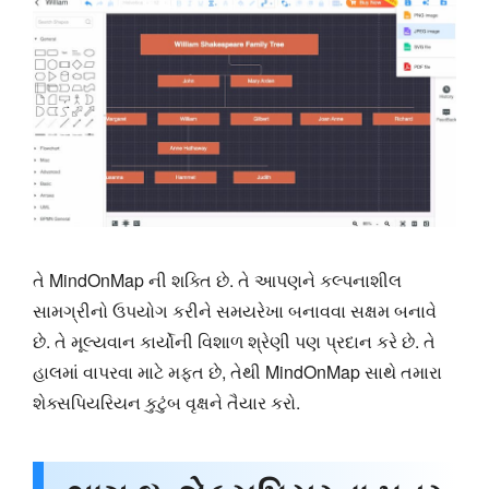
તે MindOnMap ની શક્તિ છે. તે આપણને કલ્પનાશીલ
સામગ્રીનો ઉપયોગ કરીને સમયરેખા બનાવવા સક્ષમ બનાવે
છે. તે મૂલ્યવાન કાર્યોની વિશાળ શ્રેણી પણ પ્રદાન કરે છે. તે
હાલમાં વાપરવા માટે મફત છે, તેથી MindOnMap સાથે તમારા
શેક્સપિયરિયન કુટુંબ વૃક્ષને તૈયાર કરો.