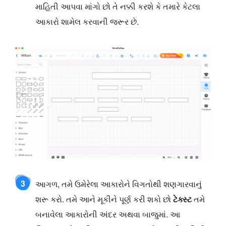
માહિતી આપવા માંગો છો તે નક્કી કરશે કે તમારે કેટલા
આકારો શામેલ કરવાની જરૂર છે.
3
આગળ, તમે ઉમેરેલા આકારોને વિગતોથી શણગારવાનું
શરૂ કરો. તમે આને મૂકીને પૂર્ણ કરી શકો છો
ટેક્સ્ટ
તમે
બનાવેલા આકારોની અંદર અથવા બાજુમાં. આ