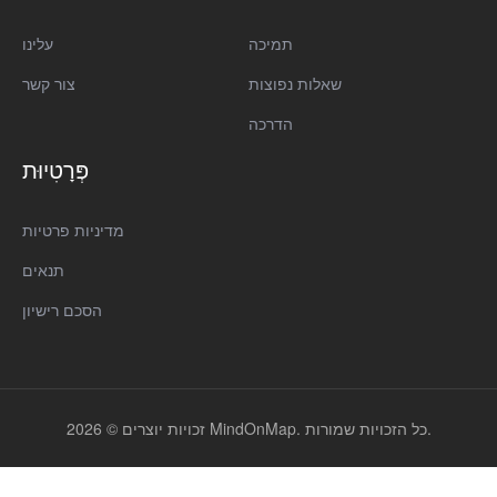
תמיכה
עלינו
שאלות נפוצות
צור קשר
הדרכה
פְּרָטִיוּת
מדיניות פרטיות
תנאים
הסכם רישיון
זכויות יוצרים © 2026 MindOnMap. כל הזכויות שמורות.