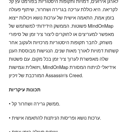
לארגן אירועים, דמויות ותקופות היסטוריות בפורמט עץ קל
לקריאה. היא כוללת עריכה בגרירה ושחרור, שיתוף פעולה
בזמן אמת, התאמה אישית של ערכות נושא ויכולות ייצוא
פשוטות. הממשק הידידותי למשתמש של MindOnMap
מאפשר למעריצים או לחוקרים ליצור ציר זמן של סיפורי
משחק, לחבר תקופות היסטוריות מרכזיות ולעקוב אחר
קשתות דמויות לאורך מאות שנים. הנגישות מבוססת הענן
שלה מאפשרת לערוך ציר זמן בכל מקום. עם פשטות
ויזואלית וגמישות, MindOnMap אידיאלי לניתוח המסורת
המורכבת של זיכיון Assassin's Creed.
תכונות עיקריות
• ממשק גרירה ושחרור קל.
• ערכות נושא ופריסות הניתנות להתאמה אישית.
• שיתוף פעולה בזמן אמת.