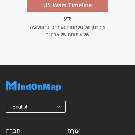
יֶדַע
ציר זמן של מלחמות ארה"ב: כרונולוגיה
של עוינותה של ארה"ב
English
עֶזרָה
חֶברָה