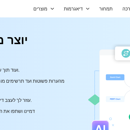
כה
תמחור
דיאגרמות
מוצרים
יוצר 
• צור תרשימי זרימה, תרשימי גאנט, דיאגרמות ORM ועוד תוך שניות.
• שלוט בזרימת העבודה שלך: צ'אט AI עוזר לך לעצב דיאגרמות ללא מאמץ.