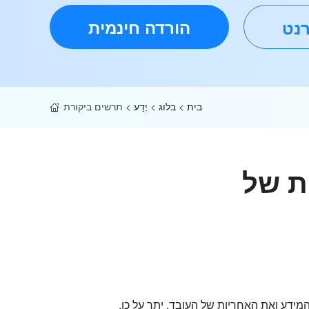
הורדה חינמית
רנט
בית
>
בלוג
>
יֶדַע
>
תרשים ביקורת
ת של
דע ואת האחריות של העובד. יתר על כן,