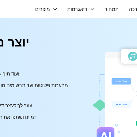
כה
תמחור
דיאגרמות
מוצרים
יוצר 
• צור תרשימי זרימה, תרשימי גאנט, דיאגרמות ORM ועוד תוך שניות.
• שלוט בזרימת העבודה שלך: צ'אט AI עוזר לך לעצב דיאגרמות ללא מאמץ.