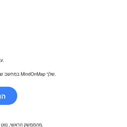
אם אתם רוצים ללמוד כיצד לבצע סיעור מוחות על גבי מפת חשיבה באמצעות MindonMap, עיינו בשלבים הבאים.
במחשב שלך באמצעות הכפתורים הניתנים ללחיצה למטה. לאחר מכן, התחל ליצור את חשבון MindOnMap שלך.
הו
לאחר מכן, לחצו על התכונה 'מפת חשיבה' כדי לראות את הממשק הראשי שלה.
מהממשק הראשי, נווט 