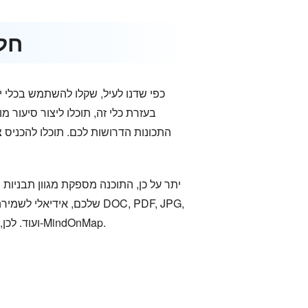
חלק 2. מפת סיעור המוח
כפי שדנו לעיל, שקלו להשתמש בכלי י
בעזרת כלי זה, תוכלו ליצור סיעור 
התכונות הדרושות לכם. תוכלו להכניס 
יתר על כן, התוכנה מספקת מגוון תבניות
PNG ועוד. לכן, אם אתם זקוקים לכלי מצוין שיעזור לכם ליצור סיעור מוחות על מפת חשיבה באינטרנט, אל תהססו לגשת ל-MindOnMap.