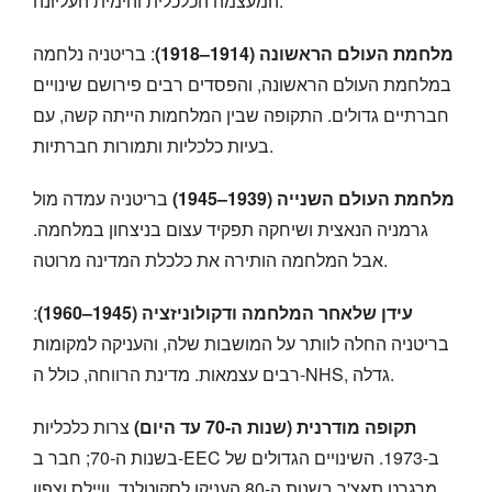
המעצמה הכלכלית והימית העליונה.
מלחמת העולם הראשונה (1914–1918)
: בריטניה נלחמה
במלחמת העולם הראשונה, והפסדים רבים פירושם שינויים
חברתיים גדולים. התקופה שבין המלחמות הייתה קשה, עם
בעיות כלכליות ותמורות חברתיות.
מלחמת העולם השנייה (1939–1945)
בריטניה עמדה מול
גרמניה הנאצית ושיחקה תפקיד עצום בניצחון במלחמה.
אבל המלחמה הותירה את כלכלת המדינה מרוטה.
עידן שלאחר המלחמה ודקולוניזציה (1945–1960)
:
בריטניה החלה לוותר על המושבות שלה, והעניקה למקומות
רבים עצמאות. מדינת הרווחה, כולל ה-NHS, גדלה.
תקופה מודרנית (שנות ה-70 עד היום)
צרות כלכליות
בשנות ה-70; חבר ב-EEC ב-1973. השינויים הגדולים של
מרגרט תאצ'ר בשנות ה-80 העניקו לסקוטלנד, וויילס וצפון