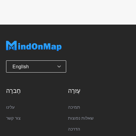
English
עֶזרָה
חֶברָה
תמיכה
עלינו
שאלות נפוצות
צור קשר
הדרכה