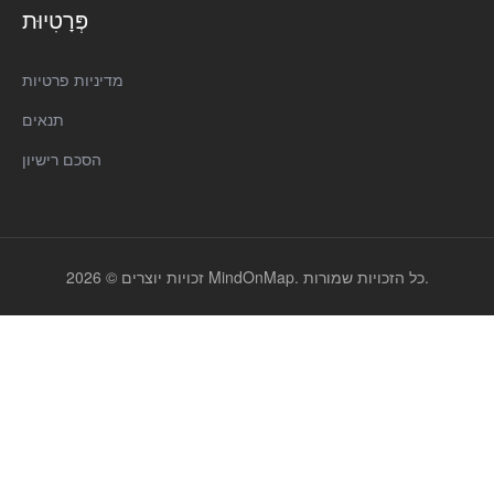
פְּרָטִיוּת
מדיניות פרטיות
תנאים
הסכם רישיון
זכויות יוצרים © 2026 MindOnMap. כל הזכויות שמורות.