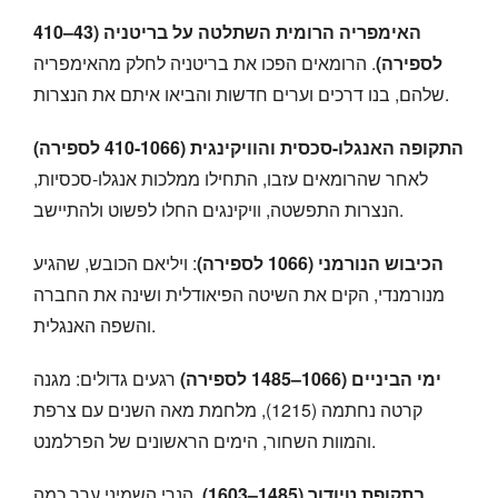
האימפריה הרומית השתלטה על בריטניה (43–410
לספירה)
. הרומאים הפכו את בריטניה לחלק מהאימפריה
שלהם, בנו דרכים וערים חדשות והביאו איתם את הנצרות.
התקופה האנגלו-סכסית והוויקינגית (410-1066 לספירה)
לאחר שהרומאים עזבו, התחילו ממלכות אנגלו-סכסיות,
הנצרות התפשטה, וויקינגים החלו לפשוט ולהתיישב.
הכיבוש הנורמני (1066 לספירה)
: ויליאם הכובש, שהגיע
מנורמנדי, הקים את השיטה הפיאודלית ושינה את החברה
והשפה האנגלית.
ימי הביניים (1066–1485 לספירה)
רגעים גדולים: מגנה
קרטה נחתמה (1215), מלחמת מאה השנים עם צרפת
והמוות השחור, הימים הראשונים של הפרלמנט.
בתקופת טיודור (1485–1603)
, הנרי השמיני ערך כמה