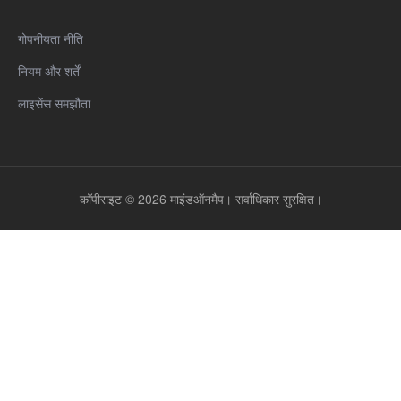
गोपनीयता नीति
नियम और शर्तें
लाइसेंस समझौता
कॉपीराइट © 2026 माइंडऑनमैप। सर्वाधिकार सुरक्षित।