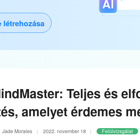
 létrehozása
ndMaster: Teljes és elf
ntés, amelyet érdemes m
Jade Morales
2022. november 18
Felülvizsgálat