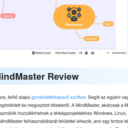
MindMaster Review
os, felhő alapú
gondolattérképező szoftver
. Segíti az egyéni v
 megörökített és megosztott ötletekről. A MindMaster, akárcsak 
lhasználók hozzáférhetnek a térképprojektekhez Windows, Linux
ndMaster felhasználóbarát felülettel érkezik, ami egy fontos t