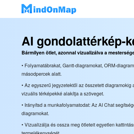
AI gondolattérkép-k
Bármilyen ötlet, azonnal vizualizálva a mestersége
• Folyamatábrakat, Gantt-diagramokat, ORM-diagram
másodpercek alatt.
• Az egyszerű jegyzetektől az összetett diagramokig 
vizuális térképekké alakítja a szöveget.
• Irányítsd a munkafolyamatodat: Az AI Chat segítsé
diagramokat.
• Vizualizálja és ossza meg ötleteit egyetlen kattintás
termelékenységét.