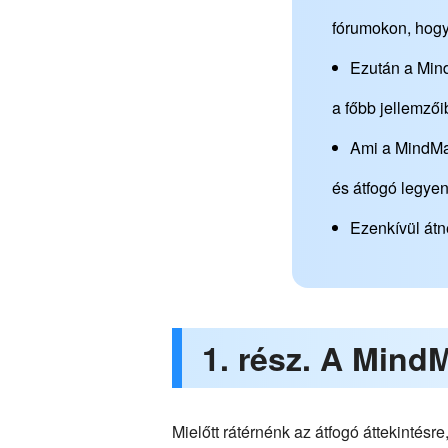
fórumokon, hogy
Ezután a Mind
a főbb jellemző
Ami a MindMast
és átfogó legyen
Ezenkívül átn
1. rész. A Mind
Mielőtt rátérnénk az átfogó áttekintés