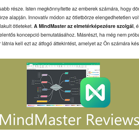
usabb része. Isten megkönnyítette az emberek számára, hogy dö
rze alapján. Innovatív módon az ötletbörze elengedhetetlen vol
akult ötleteket.
A MindMaster az elmetérképezésre szolgál
, 
jelentős koncepció bemutatásához. Másrészt, ha még nem próbál
 látnia kell ezt az átfogó áttekintést, amelyet az Ön számára kés