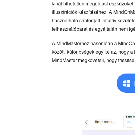
kínál hihetetlen megoldási eszközöket
illusztrációk készítéséhez. A MindOnMa
használható sablonjait. Intuitív kezelő
felhasználóbarát és egyáltalán nem ig
A MindMasterhez hasonlóan a MindOnMap 
közötti különbségek egyike az, hogy a 
MindMaster megköveteli, hogy frissítse