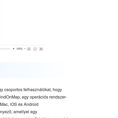
agy csoportos felhasználókat, hogy
a MindOnMap, egy operációs rendszer-
, Mac, iOS és Android
ényező, amellyel egy