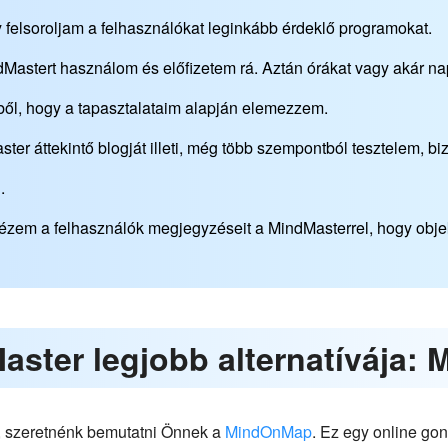
 felsoroljam a felhasználókat leginkább érdeklő programokat.
Mastert használom és előfizetem rá. Aztán órákat vagy akár nap
iből, hogy a tapasztalataim alapján elemezzem.
er áttekintő blogját illeti, még több szempontból tesztelem, biz
.
ézem a felhasználók megjegyzéseit a MindMasterrel, hogy obje
Master legjobb alternatívája
re, szeretnénk bemutatni Önnek a
MindOnMap
. Ez egy online go