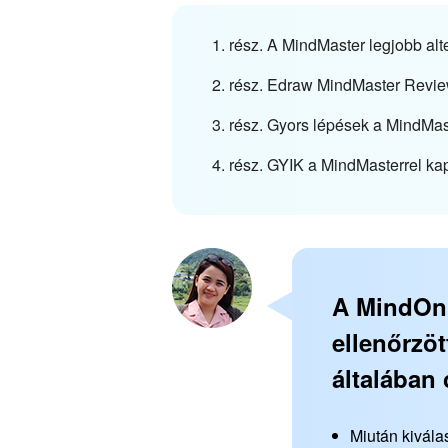
1. rész. A MindMaster legjobb al
2. rész. Edraw MindMaster Revi
3. rész. Gyors lépések a MindMa
4. rész. GYIK a MindMasterrel ka
A MindOnM
ellenőrzö
általában 
Miután kivála