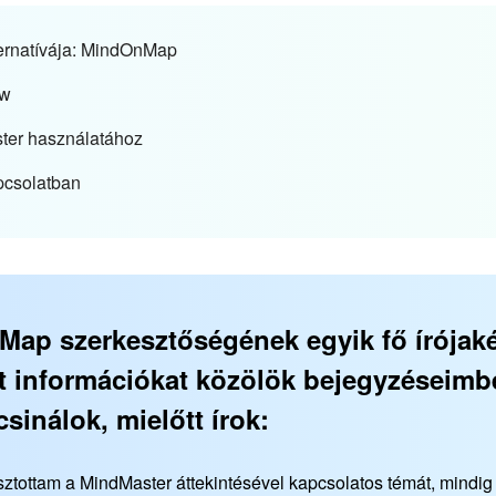
ternatívája: MindOnMap
ew
ster használatához
pcsolatban
ap szerkesztőségének egyik fő írójaké
tt információkat közölök bejegyzéseimb
csinálok, mielőtt írok:
sztottam a MindMaster áttekintésével kapcsolatos témát, mindig