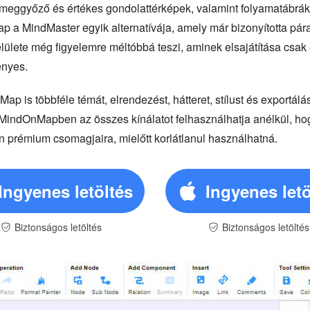
 meggyőző és értékes gondolattérképek, valamint folyamatábrá
p a MindMaster egyik alternatívája, amely már bizonyította pár
felülete még figyelemre méltóbbá teszi, aminek elsajátítása csak
ényes.
is többféle témát, elrendezést, hátteret, stílust és exportálás
MindOnMapben az összes kínálatot felhasználhatja anélkül, hogy
n prémium csomagjaira, mielőtt korlátlanul használhatná.
Ingyenes letöltés
Ingyenes letö
Biztonságos letöltés
Biztonságos letöltés