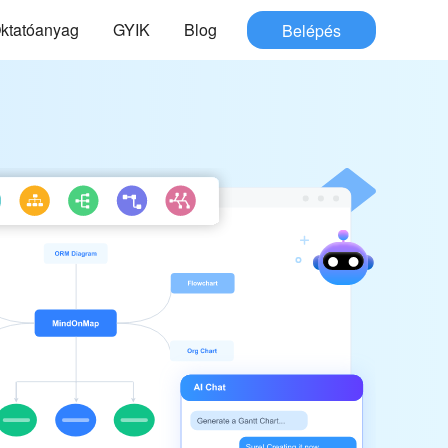
ktatóanyag
GYIK
Blog
Belépés