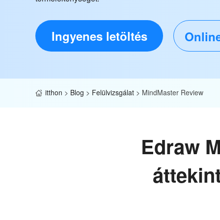
Ingyenes letöltés
Online
itthon
>
Blog
>
Felülvizsgálat
>
MindMaster Review
Edraw Mi
átteki