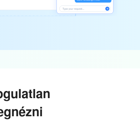
ogulatlan
egnézni