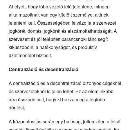
Ahelyett, hogy több vezető felé jelentene, minden
alkalmazottnak van egy kijelölt személye, akinek
jelenteni kell. Összességében felvázolja a szervezet
jogkörét, döntési jogkörét és elszámoltathatóságát. A
szervezett és jól felépített parancsnoki lánc segít
kiküszöbölni a hatékonyságot, és produktív
üzletmenetet biztosít.
Centralizáció és decentralizáció
A centralizáció és a decentralizáció bizonyos cégeknél
és szervezeteknél is jelen lehet. Ez az elem inkább
arra összpontosít, hogy ki hozza meg a legtöbb
döntést.
A központosítás során egy hatóság, jellemzően a felső
vezetés figyeli és látja a szervezet minden lépését. Ez