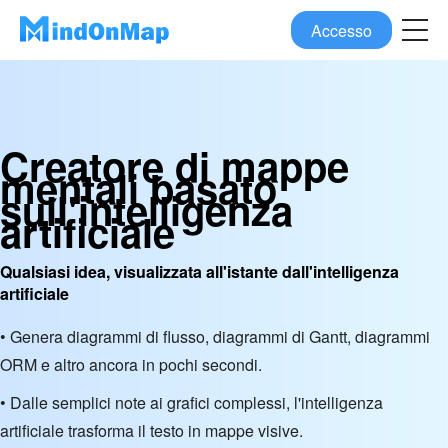
Accesso
Creatore di mappe
mentali basato
sull'intelligenza
artificiale
Qualsiasi idea, visualizzata all'istante dall'intelligenza
artificiale
• Genera diagrammi di flusso, diagrammi di Gantt, diagrammi
ORM e altro ancora in pochi secondi.
• Dalle semplici note ai grafici complessi, l'intelligenza
artificiale trasforma il testo in mappe visive.