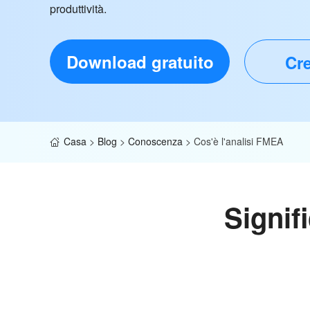
produttività.
Download gratuito
Cre
Casa
>
Blog
>
Conoscenza
>
Cos'è l'analisi FMEA
Signif