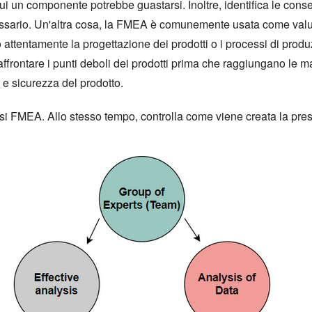
 cui un componente potrebbe guastarsi. Inoltre, identifica le cons
cessario. Un'altra cosa, la FMEA è comunemente usata come val
ttentamente la progettazione dei prodotti o i processi di produz
affrontare i punti deboli dei prodotti prima che raggiungano le m
e sicurezza del prodotto.
si FMEA. Allo stesso tempo, controlla come viene creata la pre