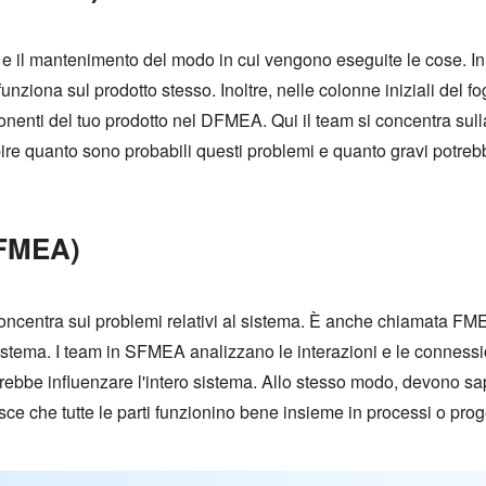
i e il mantenimento del modo in cui vengono eseguite le cose. 
nziona sul prodotto stesso. Inoltre, nelle colonne iniziali del f
onenti del tuo prodotto nel DFMEA. Qui il team si concentra sulla
ire quanto sono probabili questi problemi e quanto gravi potre
SFMEA)
centra sui problemi relativi al sistema. È anche chiamata FM
istema. I team in SFMEA analizzano le interazioni e le connession
ebbe influenzare l'intero sistema. Allo stesso modo, devono sape
sce che tutte le parti funzionino bene insieme in processi o prog