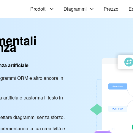
Prodotti
Diagrammi
Prezzo
Es
mentali
enza
nza artificiale
iagrammi ORM e altro ancora in
 artificiale trasforma il testo in
rogettare diagrammi senza sforzo.
incrementando la tua creatività e