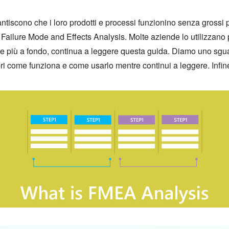
ntiscono che i loro prodotti e processi funzionino senza gross
ilure Mode and Effects Analysis. Molte aziende lo utilizzano pe
are più a fondo, continua a leggere questa guida. Diamo uno sgu
copri come funziona e come usarlo mentre continui a leggere. Infin