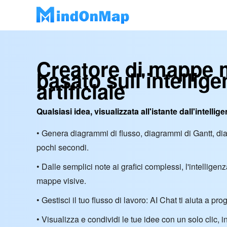
Creatore di mappe 
basato sull'intellig
artificiale
Qualsiasi idea, visualizzata all'istante dall'intellige
• Genera diagrammi di flusso, diagrammi di Gantt, d
pochi secondi.
• Dalle semplici note ai grafici complessi, l'intelligenza
mappe visive.
• Gestisci il tuo flusso di lavoro: AI Chat ti aiuta a p
• Visualizza e condividi le tue idee con un solo clic, 