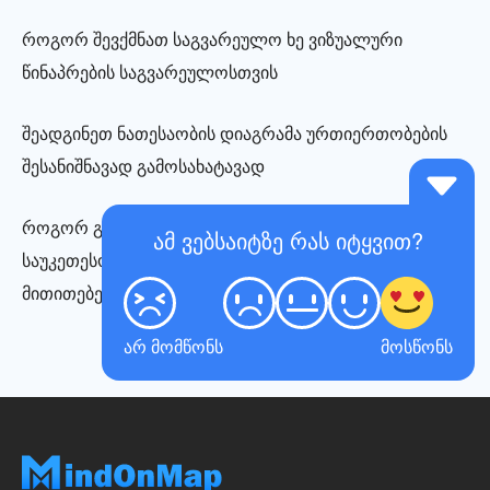
როგორ შევქმნათ საგვარეულო ხე ვიზუალური
წინაპრების საგვარეულოსთვის
შეადგინეთ ნათესაობის დიაგრამა ურთიერთობების
შესანიშნავად გამოსახატავად
როგორ გავაკეთოთ თევზის ძვლის დიაგრამა:
ამ ვებსაიტზე რას იტყვით?
საუკეთესო ინსტრუმენტები და სახელმძღვანელო
მითითებები
არ მომწონს
მოსწონს