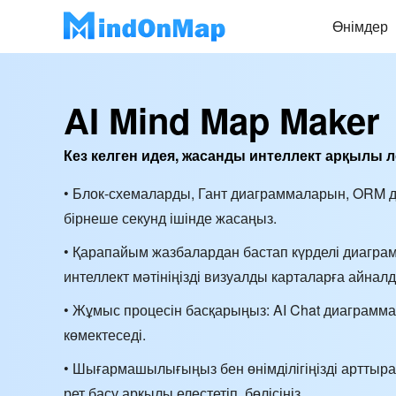
Өнімдер
AI Mind Map Maker
Кез келген идея, жасанды интеллект арқылы 
• Блок-схемаларды, Гант диаграммаларын, ORM д
бірнеше секунд ішінде жасаңыз.
• Қарапайым жазбалардан бастап күрделі диагра
интеллект мәтініңізді визуалды карталарға айнал
• Жұмыс процесін басқарыңыз: AI Chat диаграмм
көмектеседі.
• Шығармашылығыңыз бен өнімділігіңізді арттыр
рет басу арқылы елестетіп, бөлісіңіз.