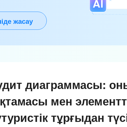
іде жасау
удит диаграммасы: он
қтамасы мен элементт
туристік тұрғыдан түс