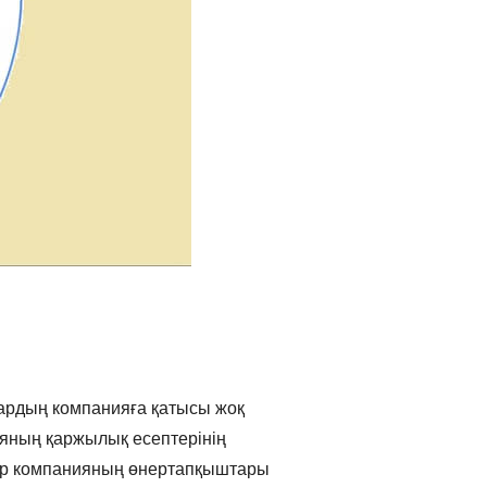
лардың компанияға қатысы жоқ
ияның қаржылық есептерінің
мдар компанияның өнертапқыштары