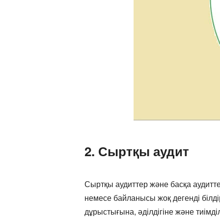
2. Сыртқы аудит
Сыртқы аудиттер және басқа аудитте
немесе байланысы жоқ дегенді білді
дұрыстығына, әділдігіне және тиім