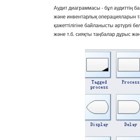
Аудит диаграммасы - бұл аудиттің б
және инвентарлық операцияларын т
қажеттілігіне байланысты әртүрлі бе
және т.б. сияқты таңбалар дұрыс жә