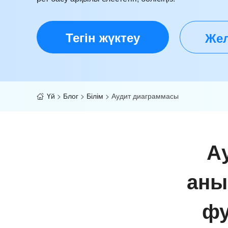
Тегін жүктеу
Жел
Үй
>
Блог
>
Білім
>
Аудит диаграммасы
А
аны
фу