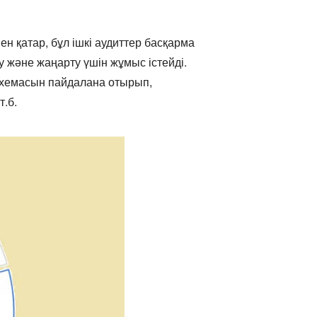
н қатар, бұл ішкі аудиттер басқарма
 және жаңарту үшін жұмыс істейді.
-схемасын пайдалана отырып,
т.б.