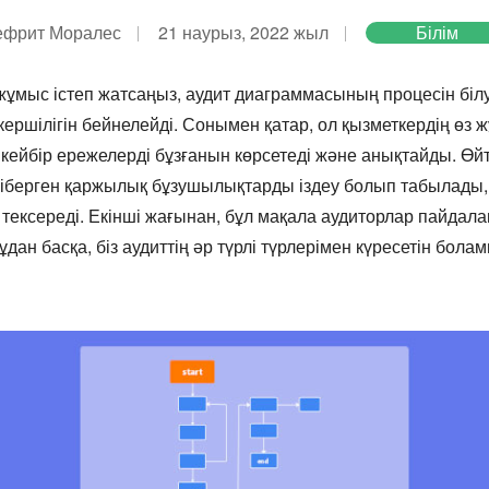
ефрит Моралес
21 наурыз, 2022 жыл
Білім
жұмыс істеп жатсаңыз, аудит диаграммасының процесін білу
кершілігін бейнелейді. Сонымен қатар, ол қызметкердің ө
йбір ережелерді бұзғанын көрсетеді және анықтайды. Өйтке
 жіберген қаржылық бұзушылықтарды іздеу болып табылады,
тексереді. Екінші жағынан, бұл мақала аудиторлар пайд
ұдан басқа, біз аудиттің әр түрлі түрлерімен күресетін болам