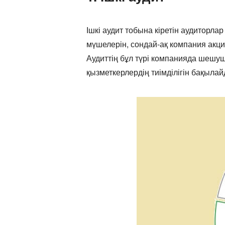
Ішкі аудит тобына кіретін аудиторл
мүшелерін, сондай-ақ компания акц
Аудиттің бұл түрі компанияда шешуш
қызметкерлердің тиімділігін бақылай