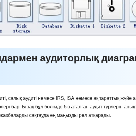
лдармен аудиторлық диагра
диті, салық аудиті немесе IRS, ISA немесе ақпараттық жүйе 
лері бар. Бірақ бұл бөлімде біз аталған аудит түрлерін аны
ы жазбаларды сақтауда ең маңызды рөл атқарады.