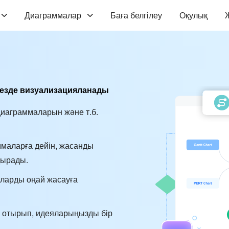
Диаграммалар
Баға белгілеу
Оқулық
лезде визуализацияланады
иаграммаларын және т.б.
ммаларға дейін, жасанды
дырады.
аларды оңай жасауға
а отырып, идеяларыңызды бір