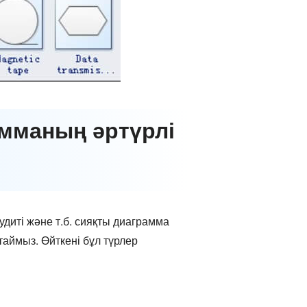
мманың әртүрлі
аудиті және т.б. сияқты диаграмма
қтаймыз. Өйткені бұл түрлер