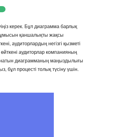
іңіз керек. Бұл диаграмма барлық
з жұмысын қаншалықты жақсы
ні, аудиторлардың негізгі қызметі
 өйткені аудиторлар компанияның
аланатын диаграмманың маңыздылығы
ыз, бұл процесті толық түсіну үшін.