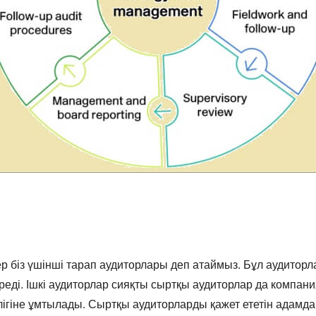
р біз үшінші тарап аудиторлары деп атаймыз. Бұл аудитор
реді. Ішкі аудиторлар сияқты сыртқы аудиторлар да компан
ділігіне ұмтылады. Сыртқы аудиторларды қажет ететін ада