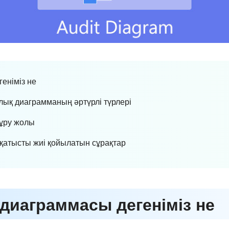
геніміз не
лық диаграмманың әртүрлі түрлері
құру жолы
 қатысты жиі қойылатын сұрақтар
 диаграммасы дегеніміз не