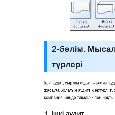
2-бөлім. Мыса
түрлері
Ішкі аудит, сыртқы аудит, жалақы ау
жасауға болатын аудиттің әртүрлі түр
компания ішінде тиімділік пен нақт
1. Ішкі аудит