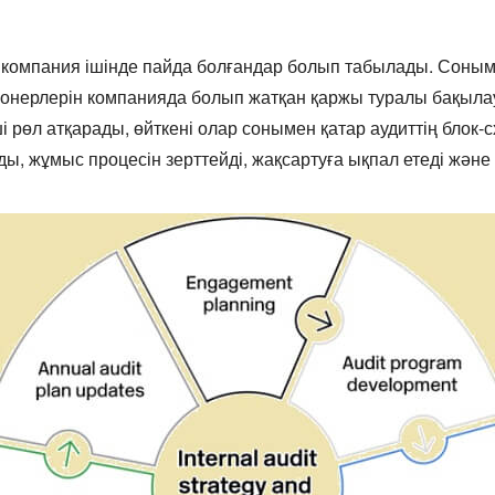
ар компания ішінде пайда болғандар болып табылады. Соныме
ионерлерін компанияда болып жатқан қаржы туралы бақылау
і рөл атқарады, өйткені олар сонымен қатар аудиттің блок
ды, жұмыс процесін зерттейді, жақсартуға ықпал етеді және 