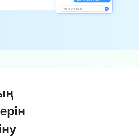
ың
ерін
іну