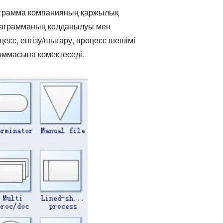
диаграмма компанияның қаржылық
диаграмманың қолданылуы мен
оцесс, енгізу/шығару, процесс шешімі
раммасына көмектеседі.