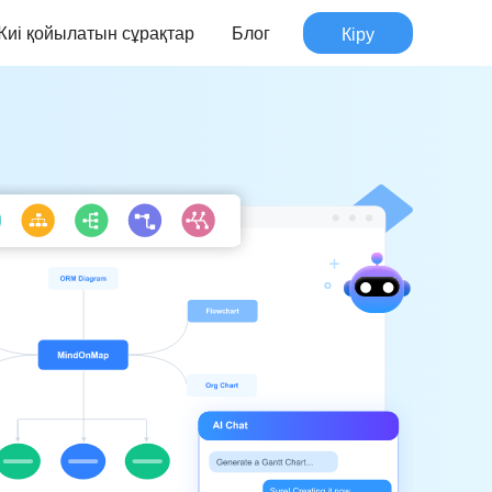
Жиі қойылатын сұрақтар
Блог
Кіру