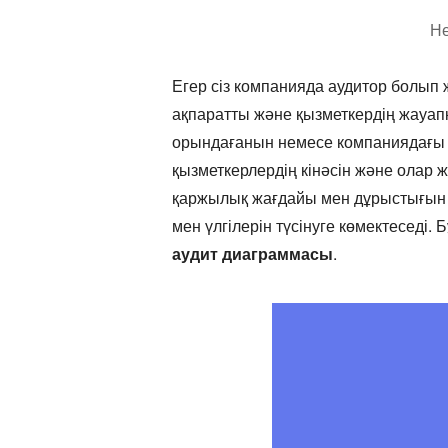
Н
Егер сіз компанияда аудитор болып 
ақпаратты және қызметкердің жауап
орындағанын немесе компаниядағы ке
қызметкерлердің кінәсін және олар
қаржылық жағдайы мен дұрыстығын 
мен үлгілерін түсінуге көмектеседі. Б
аудит диаграммасы
.