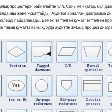
арлық процестерін бейнелейтін үлгі. Сонымен қатар, бұл 
алдайды және құжаттайды. Аудитке арналған диаграмма 
лгілерді пайдаланады. Демек, тегтелген құжат, тегтелген пр
не тиімді құжаттаманы құруда аудиттің жұмыс процесі диаг