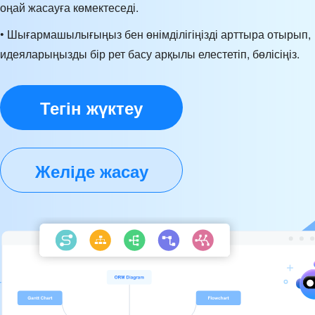
оңай жасауға көмектеседі.
• Шығармашылығыңыз бен өнімділігіңізді арттыра отырып,
идеяларыңызды бір рет басу арқылы елестетіп, бөлісіңіз.
Тегін жүктеу
Желіде жасау