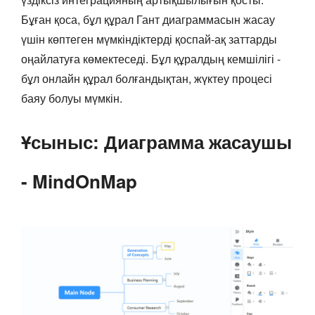
Бұған қоса, бұл құрал Гант диаграммасын жасау
үшін көптеген мүмкіндіктерді қоспай-ақ заттарды
оңайлатуға көмектеседі. Бұл құралдың кемшілігі -
бұл онлайн құрал болғандықтан, жүктеу процесі
баяу болуы мүмкін.
Ұсыныс: Диаграмма жасаушы
- MindOnMap