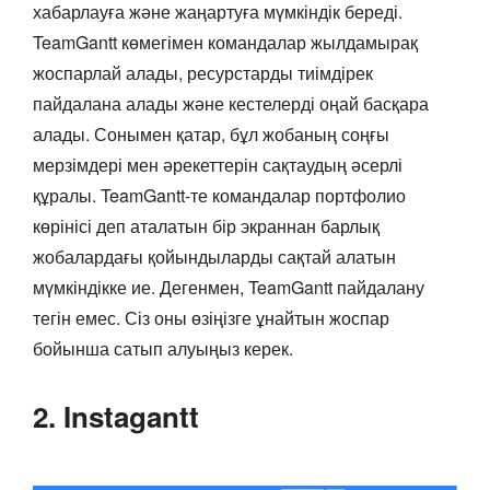
хабарлауға және жаңартуға мүмкіндік береді.
TeamGantt көмегімен командалар жылдамырақ
жоспарлай алады, ресурстарды тиімдірек
пайдалана алады және кестелерді оңай басқара
алады. Сонымен қатар, бұл жобаның соңғы
мерзімдері мен әрекеттерін сақтаудың әсерлі
құралы. TeamGantt-те командалар портфолио
көрінісі деп аталатын бір экраннан барлық
жобалардағы қойындыларды сақтай алатын
мүмкіндікке ие. Дегенмен, TeamGantt пайдалану
тегін емес. Сіз оны өзіңізге ұнайтын жоспар
бойынша сатып алуыңыз керек.
2. Instagantt