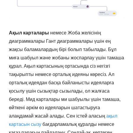
Ақыл карталары
немесе Жоба желісінің
диаграммалары Гант диаграммалары үшін ең
жақсы баламалардың бірі болып табылады. Бұл
миға шабуыл және жобаны жоспарлау үшін тамаша
құрал. Ақыл картасының ортасында сіз негізгі
тақырыпты немесе орталық идеяны көресіз. Ал
орталық идеядан басқа байланысты идеяларға
қосылу үшін сызықтар сызылады, ол жалғаса
береді. Мид карталары ми шабуылы үшін тамаша,
өйткені әркім өз идеяларын шатастыруға
алаңдамай жасай алады. Сен істей аласың
ақыл
картасын сызу
бағдарламалық құралды немесе
қағаз парағын пайдалану. Сондай-ақ, көптеген