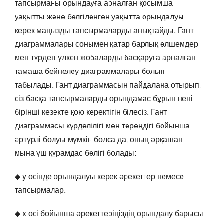
тапсырманы орындауға арналған қосымша
уақытты және белгіленген уақытта орындалуы
керек маңызды тапсырмаларды анықтайды. Гант
диаграммалары сонымен қатар барлық өлшемдер
мен түрдегі үлкен жобаларды басқаруға арналған
тамаша бейнелеу диаграммалары болып
табылады. Гант диаграммасын пайдалана отырып,
сіз басқа тапсырмаларды орындамас бұрын нені
бірінші кезекте қою керектігін білесіз. Гант
диаграммасы күрделілігі мен тереңдігі бойынша
әртүрлі болуы мүмкін болса да, оның әрқашан
мына үш құрамдас бөлігі болады:
◆ y осінде орындалуы керек әрекеттер немесе
тапсырмалар.
◆ x осі бойынша әрекеттеріңіздің орындалу барысы