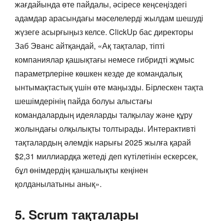
жағдайында өте пайдалы, әсіресе кеңсеңіздегі
адамдар арасындағы мәселелерді жылдам шешуді
жүзеге асырғыңыз келсе. ClickUp бас директоры
Заб Эванс айтқандай, «Ақ тақталар, тіпті
компаниялар қашықтағы немесе гибридті жұмыс
параметрлеріне көшкен кезде де командалық
ынтымақтастық үшін өте маңызды. Бірлескен тақта
шешімдерінің пайда болуы алыстағы
командалардың идеяларды талқылау және құру
жолындағы олқылықты толтырады. Интерактивті
тақталардың әлемдік нарығы 2025 жылға қарай
$2,31 миллиардқа жетеді деп күтілетінін ескерсек,
бұл өнімдердің қаншалықты кеңінен
қолданылатыны анық».
5. Scrum тақталары