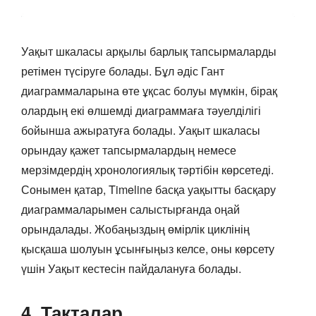
Уақыт шкаласы арқылы барлық тапсырмаларды
ретімен түсіруге болады. Бұл әдіс Гант
диаграммаларына өте ұқсас болуы мүмкін, бірақ
олардың екі өлшемді диаграммаға тәуелділігі
бойынша ажыратуға болады. Уақыт шкаласы
орындау қажет тапсырмалардың немесе
мерзімдердің хронологиялық тәртібін көрсетеді.
Сонымен қатар, Timeline басқа уақытты басқару
диаграммаларымен салыстырғанда оңай
орындалады. Жобаңыздың өмірлік циклінің
қысқаша шолуын ұсынғыңыз келсе, оны көрсету
үшін Уақыт кестесін пайдалануға болады.
4. Тақталар