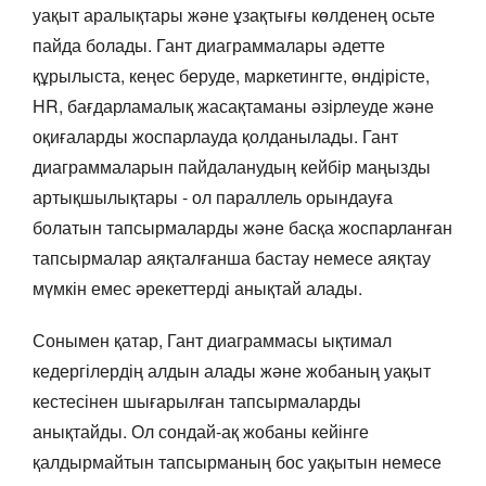
уақыт аралықтары және ұзақтығы көлденең осьте
пайда болады. Гант диаграммалары әдетте
құрылыста, кеңес беруде, маркетингте, өндірісте,
HR, бағдарламалық жасақтаманы әзірлеуде және
оқиғаларды жоспарлауда қолданылады. Гант
диаграммаларын пайдаланудың кейбір маңызды
артықшылықтары - ол параллель орындауға
болатын тапсырмаларды және басқа жоспарланған
тапсырмалар аяқталғанша бастау немесе аяқтау
мүмкін емес әрекеттерді анықтай алады.
Сонымен қатар, Гант диаграммасы ықтимал
кедергілердің алдын алады және жобаның уақыт
кестесінен шығарылған тапсырмаларды
анықтайды. Ол сондай-ақ жобаны кейінге
қалдырмайтын тапсырманың бос уақытын немесе