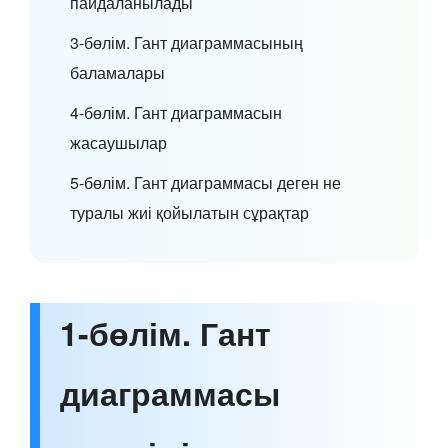
пайдаланылады
3-бөлім. Гант диаграммасының
баламалары
4-бөлім. Гант диаграммасын
жасаушылар
5-бөлім. Гант диаграммасы деген не
туралы жиі қойылатын сұрақтар
1-бөлім. Гант
диаграммасы