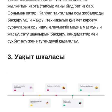
жылжитын карта (тапсырманы білдіретін) бар.
Сонымен қатар, Kanban тақталары осы жобаларды
басқару үшін жақсы: техникалық қызмет көрсету
сұрауларын орындау, әлеуметтік медиа мазмұнын
жасау, сату шұңқырын басқару, кандидаттармен
сұхбат алу және түгендеуді қадағалау.
3. Уақыт шкаласы