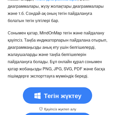
диаграммалары, жүзу жолақтары диаграммалары
және т.б. Сондай-ақ оның тегін пайдалануға
болатын тегін үлгілері бар.
Сонымен қатар, MindOnMap тегін және пайдалану
қауіпсіз. Таңба индикаторларын пайдалана отырып,
диаграммаңызды анық ету үшін белгішелерді,
жалаушаларды және таңба белгішелерін
пайдалануға болады. Бұл онлайн құрал сонымен
қатар жобаңызды PNG, JPG, SVG, PDF және басқа
пішімдерге экспорттауға мүмкіндік береді.
Тегін жүктеу
Қауіпсіз жүктеп алу