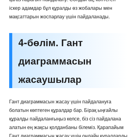
іскер адамдар бұл құралды өз жобалары мен
мақсаттарын жоспарлау үшін пайдаланады.
4-бөлім. Гант
диаграммасын
жасаушылар
Гант диаграммасын жасау үшін пайдалануға
болатын көптеген құралдар бар. Бірақ ыңғайлы
құралды пайдаланғыңыз келсе, біз сіз пайдалана
алатын ең жақсы қолданбаны білеміз. Қарапайым
Гант диаграммасын жасау үшін онлайн құралдарды