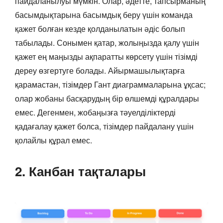
пайдаланылуы мүмкін. Олар, әдетте, тапсырманың
басымдықтарына басымдық беру үшін команда
қажет болған кезде қолданылатын әдіс болып
табылады. Сонымен қатар, жолыңызда қалу үшін
қажет ең маңызды ақпаратты көрсету үшін тізімді
дереу өзгертуге болады. Айырмашылықтарға
қарамастан, тізімдер Гант диаграммаларына ұқсас;
олар жобаны басқарудың бір өлшемді құралдары
емес. Дегенмен, жобаңызға тәуелділіктерді
қадағалау қажет болса, тізімдер пайдалану үшін
қолайлы құрал емес.
2. Канбан тақталары