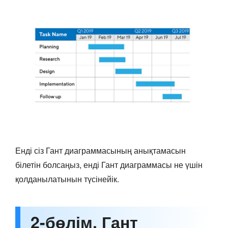
Енді сіз Гант диаграммасының анықтамасын
білетін болсаңыз, енді Гант диаграммасы не үшін
қолданылатынын түсінейік.
2-бөлім. Гант