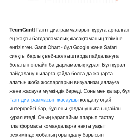
TeamGantt
Гантт диаграммаларын құруға арналған
ең жақсы бағдарламалық жасақтаманың тізіміне
енгізілген. Gantt Chart - бұл Google және Safari
сияқты барлық веб-шолғыштарда пайдалануға
болатын онлайн бағдарламалық құрал. Бұл құрал
пайдаланушыларға қайда болса да жаңарта
алатын жоба жоспарларын визуализациялауға
және жасауға мүмкіндік береді. Сонымен қатар, бұл
Гант диаграммасын жасаушы
қолдану оңай
интерфейсі бар, бұл оны қолданушыға ыңғайлы
құрал етеді. Оның қарапайым апарып тастау
платформасы командаларға нақты уақыт
режимінде жобаның орындалу барысын