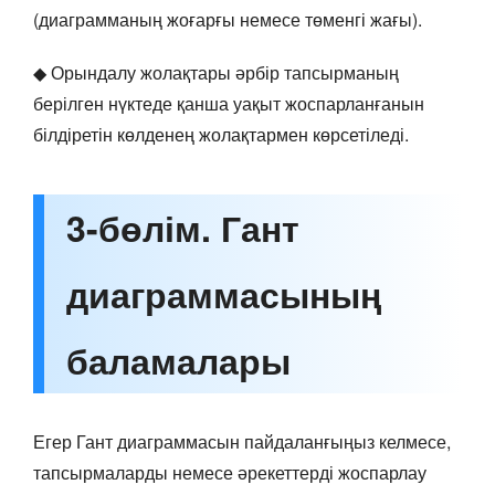
(диаграмманың жоғарғы немесе төменгі жағы).
◆ Орындалу жолақтары әрбір тапсырманың
берілген нүктеде қанша уақыт жоспарланғанын
білдіретін көлденең жолақтармен көрсетіледі.
3-бөлім. Гант
диаграммасының
баламалары
Егер Гант диаграммасын пайдаланғыңыз келмесе,
тапсырмаларды немесе әрекеттерді жоспарлау