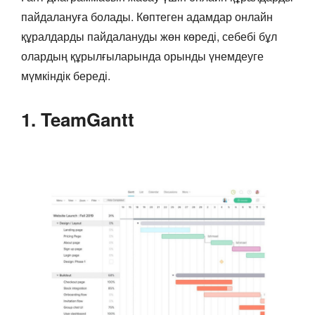
пайдалануға болады. Көптеген адамдар онлайн
құралдарды пайдалануды жөн көреді, себебі бұл
олардың құрылғыларында орынды үнемдеуге
мүмкіндік береді.
1. TeamGantt