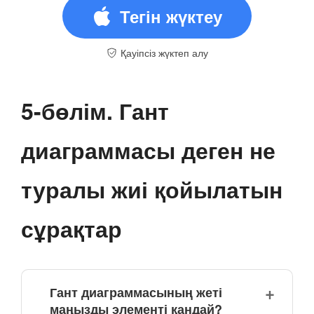
Тегін жүктеу
Қауіпсіз жүктеп алу
5-бөлім. Гант
диаграммасы деген не
туралы жиі қойылатын
сұрақтар
Гант диаграммасының жеті
маңызды элементі қандай?