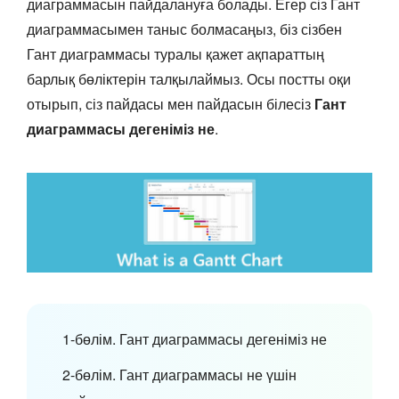
диаграммасын пайдалануға болады. Егер сіз Гант
диаграммасымен таныс болмасаңыз, біз сізбен
Гант диаграммасы туралы қажет ақпараттың
барлық бөліктерін талқылаймыз. Осы постты оқи
отырып, сіз пайдасы мен пайдасын білесіз
Гант
диаграммасы дегеніміз не
.
1-бөлім. Гант диаграммасы дегеніміз не
2-бөлім. Гант диаграммасы не үшін