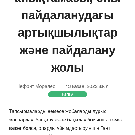
пайдаланудағы
артықшылықтар
және пайдалану
жолы
Нефрит Моралес
13 қазан, 2022 жыл
Білім
Тапсырмаларды немесе жобаларды дұрыс
жоспарлау, басқару және бақылау бойынша көмек
қажет болса, оларды ұйымдастыру үшін Гант