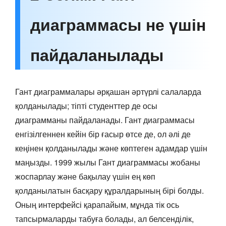
диаграммасы не үшін
пайдаланылады
Гант диаграммалары әрқашан әртүрлі салаларда
қолданылады; тіпті студенттер де осы
диаграмманы пайдаланады. Гант диаграммасы
енгізілгеннен кейін бір ғасыр өтсе де, ол әлі де
кеңінен қолданылады және көптеген адамдар үшін
маңызды. 1999 жылы Гант диаграммасы жобаны
жоспарлау және бақылау үшін ең көп
қолданылатын басқару құралдарының бірі болды.
Оның интерфейсі қарапайым, мұнда тік ось
тапсырмаларды табуға болады, ал белсенділік,