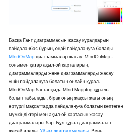
Басқа Гант диаграммасын жасау құралдарын
пайдаланбас бұрын, оңай пайдалануға болады
MindOnMap
диаграммалар жасау. MindOnMap -
сонымен қатар ақыл-ой карталарын,
диаграммаларды және диаграммаларды жасау
үшін пайдалануға болатын онлайн құрал.
MindOnMap бастапқыда Mind Mapping құралы
болып табылады, бірақ оның жақсы жағы оның
әртүрлі мақсаттарда пайдалануға болатын көптеген
мүмкіндіктері мен ақыл-ой картасын жасау
диаграммалары бар. Бұл құрал диаграммалар
жасай алады,
Ұйым диаграммалары
, Венн