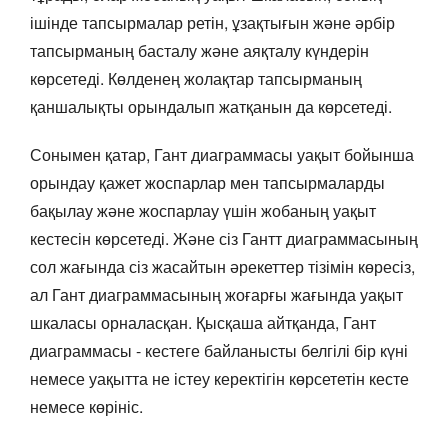
ішінде тапсырмалар ретін, ұзақтығын және әрбір
тапсырманың басталу және аяқталу күндерін
көрсетеді. Көлденең жолақтар тапсырманың
қаншалықты орындалып жатқанын да көрсетеді.
Сонымен қатар, Гант диаграммасы уақыт бойынша
орындау қажет жоспарлар мен тапсырмаларды
бақылау және жоспарлау үшін жобаның уақыт
кестесін көрсетеді. Және сіз Гантт диаграммасының
сол жағында сіз жасайтын әрекеттер тізімін көресіз,
ал Гант диаграммасының жоғарғы жағында уақыт
шкаласы орналасқан. Қысқаша айтқанда, Гант
диаграммасы - кестеге байланысты белгілі бір күні
немесе уақытта не істеу керектігін көрсететін кесте
немесе көрініс.