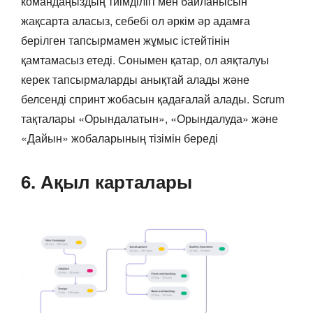
командаңыздың тиімділігі мен байланысын
жақсарта аласыз, себебі ол әркім әр адамға
берілген тапсырмамен жұмыс істейтінін
қамтамасыз етеді. Сонымен қатар, ол аяқталуы
керек тапсырмаларды анықтай алады және
белсенді спринт жобасын қадағалай алады. Scrum
тақталары «Орындалатын», «Орындалуда» және
«Дайын» жобаларының тізімін береді
6. Ақыл карталары