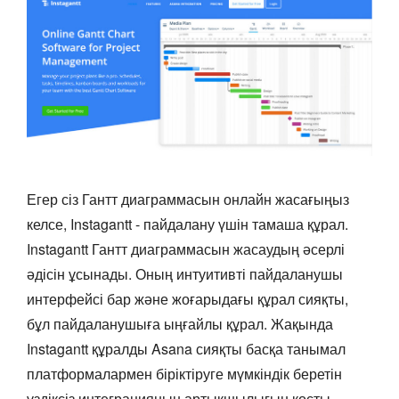
Егер сіз Гантт диаграммасын онлайн жасағыңыз
келсе, Instagantt - пайдалану үшін тамаша құрал.
Instagantt Гантт диаграммасын жасаудың әсерлі
әдісін ұсынады. Оның интуитивті пайдаланушы
интерфейсі бар және жоғарыдағы құрал сияқты,
бұл пайдаланушыға ыңғайлы құрал. Жақында
Instagantt құралды Asana сияқты басқа танымал
платформалармен біріктіруге мүмкіндік беретін
үздіксіз интеграцияның артықшылығын қосты.