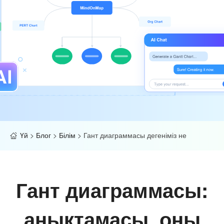
Үй
>
Блог
>
Білім
>
Гант диаграммасы дегеніміз не
Гант диаграммасы:
анықтамасы, оны