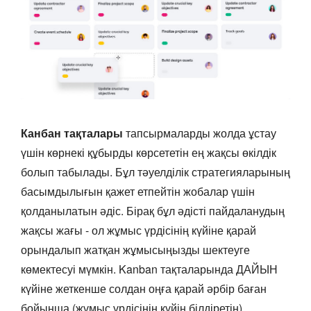
Канбан тақталары
тапсырмаларды жолда ұстау
үшін көрнекі құбырды көрсететін ең жақсы өкілдік
болып табылады. Бұл тәуелділік стратегияларының
басымдылығын қажет етпейтін жобалар үшін
қолданылатын әдіс. Бірақ бұл әдісті пайдаланудың
жақсы жағы - ол жұмыс үрдісінің күйіне қарай
орындалып жатқан жұмысыңызды шектеуге
көмектесуі мүмкін. Kanban тақталарында ДАЙЫН
күйіне жеткенше солдан оңға қарай әрбір баған
бойынша (жұмыс үрдісінің күйін білдіретін)