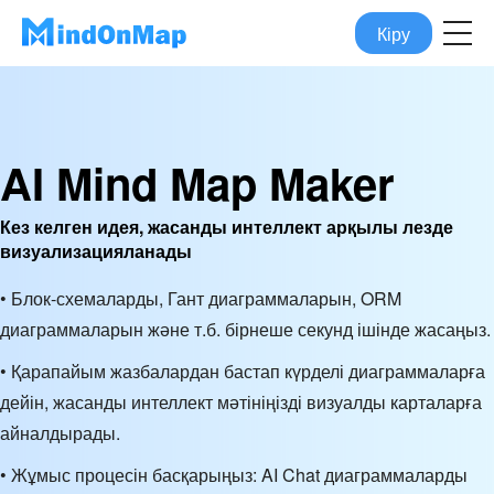
Кіру
AI Mind Map Maker
Кез келген идея, жасанды интеллект арқылы лезде
визуализацияланады
• Блок-схемаларды, Гант диаграммаларын, ORM
диаграммаларын және т.б. бірнеше секунд ішінде жасаңыз.
• Қарапайым жазбалардан бастап күрделі диаграммаларға
дейін, жасанды интеллект мәтініңізді визуалды карталарға
айналдырады.
• Жұмыс процесін басқарыңыз: AI Chat диаграммаларды