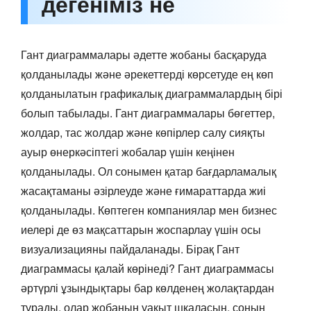
дегеніміз не
Гант диаграммалары әдетте жобаны басқаруда
қолданылады және әрекеттерді көрсетуде ең көп
қолданылатын графикалық диаграммалардың бірі
болып табылады. Гант диаграммалары бөгеттер,
жолдар, тас жолдар және көпірлер салу сияқты
ауыр өнеркәсіптегі жобалар үшін кеңінен
қолданылады. Ол сонымен қатар бағдарламалық
жасақтаманы әзірлеуде және ғимараттарда жиі
қолданылады. Көптеген компаниялар мен бизнес
иелері де өз мақсаттарын жоспарлау үшін осы
визуализацияны пайдаланады. Бірақ Гант
диаграммасы қалай көрінеді? Гант диаграммасы
әртүрлі ұзындықтары бар көлденең жолақтардан
тұрады, олар жобаның уақыт шкаласын, соның