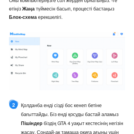
Оны компьютеріңізге сол жерден орнатыңыз. -ге
өтіңіз
Жаңа
түймесін басып, процесті бастаңыз
Блок-схема
ерекшелігі.
2
Қолданба енді сізді бос кенеп бетіне
бағыттайды. Біз енді қосуды бастай аламыз
Пішіндер
біздің GTA 4 уақыт кестесінің негізін
жасау. Сондай-ақ тамаша оқиға ағыны үшін