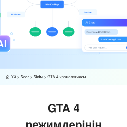
Үй
>
Блог
>
Білім
>
GTA 4 хронологиясы
GTA 4
режимдерінің