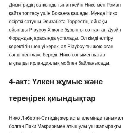
Димитридің сатқындығынан кейін Нико мен Роман
қайта топтасу үшін Боханға қашады. Мұнда Нико
есірткі сатушы Элизабета Торрестің, ойнақы
ойыншы Playboy X және бұрынғы сотталған Дуэйн
Фордждың арасында ұсталады. Ол кімді өлтіру
керектігін шешуі керек, ал Playboy-ты жою оған
сәнді пентхаус береді. Нико сонымен қатар
ықпалды ирландиялық мобпен байланысады.
4-акт: Үлкен жұмыс және
тереңірек қиындықтар
Нико Либерти-Ситидің жер асты әлемінде танымал
болған Паки Макриримен атышулы үш жапырақты