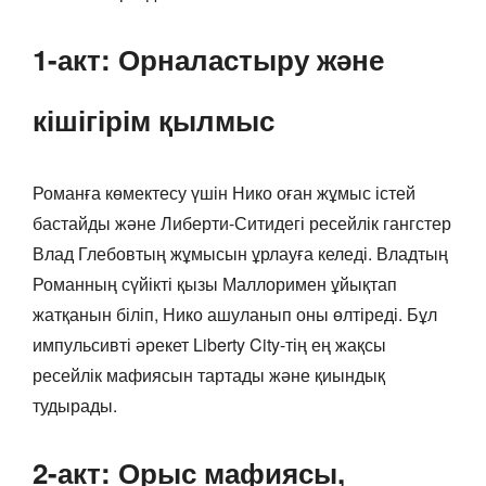
1-акт: Орналастыру және
кішігірім қылмыс
Романға көмектесу үшін Нико оған жұмыс істей
бастайды және Либерти-Ситидегі ресейлік гангстер
Влад Глебовтың жұмысын ұрлауға келеді. Владтың
Романның сүйікті қызы Маллоримен ұйықтап
жатқанын біліп, Нико ашуланып оны өлтіреді. Бұл
импульсивті әрекет Liberty City-тің ең жақсы
ресейлік мафиясын тартады және қиындық
тудырады.
2-акт: Орыс мафиясы,