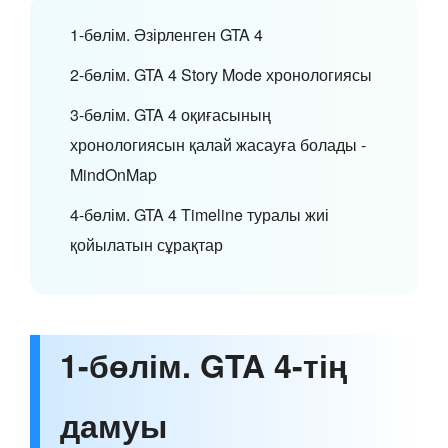
1-бөлім. Әзірленген GTA 4
2-бөлім. GTA 4 Story Mode хронологиясы
3-бөлім. GTA 4 оқиғасының
хронологиясын қалай жасауға болады -
MindOnMap
4-бөлім. GTA 4 Timeline туралы жиі
қойылатын сұрақтар
1-бөлім. GTA 4-тің
дамуы