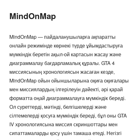
MindOnMap
MindOnMap — пайдаланушыларға ақпаратты
онлайн режимінде көрнекі түрде ұйымдастыруға
мүмкіндік беретін ақыл-ой картасын жасау және
диаграммалау бағдарламалық құралы. GTA 4
миссиясының хронологиясын жасаған кезде,
MindOnMap ойын ойыншыларына оқиға оқиғалары
мен миссиялардың ілгерілеуін дәйекті, әрі қарай
форматта оңай диаграммалауға мүмкіндік береді.
Ол суреттерді, мәтінді, белгішелерді және
сілтемелерді қосуға мүмкіндік береді, бұл оны GTA
IV хронологиясына миссия скриншоттары мен
сипаттамаларды қосу үшін тамаша етеді. Негізгі