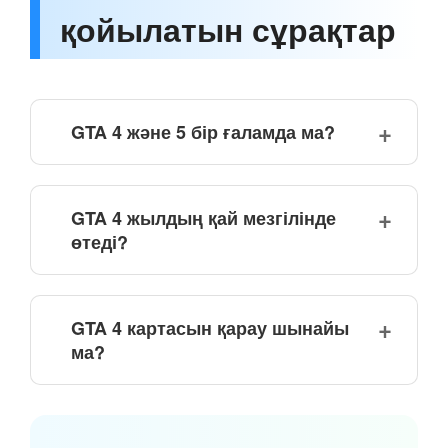
қойылатын сұрақтар
GTA 4 және 5 бір ғаламда ма?
GTA 4 жылдың қай мезгілінде
өтеді?
GTA 4 картасын қарау шынайы
ма?