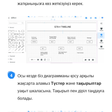
жатқаныңызға көз жеткізуіңіз керек.
4
Осы кезде біз диаграмманы қосу арқылы
жақсарта аламыз
Түстер
және
тақырыптар
уақыт шкаласына. Тақырып пен діріл таңдауға
болады.