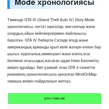
Mode хронологиясы
Төменде GTA IV (Grand Theft Auto IV) Story Mode
хронологиясы, негізгі оқиғалар, миссиялар және
олардың ойын кейіпкерлерімен байланысы
берілген. GTA IV Либерти-Ситиде өтеді және
американдық арманды қуып келе жатқан өткені бар
шығыс еуропалық иммигрант және өзінің ескі
бөліміне опасыздық жасаған адам Нико Белликтің
өмірін құрайды. Көп ұзамай, оған GTA 4 сюжеттік
режимінің хронологиясына арналған MindOnMap
тамаша өнімін пайдаланып жетіңіз.