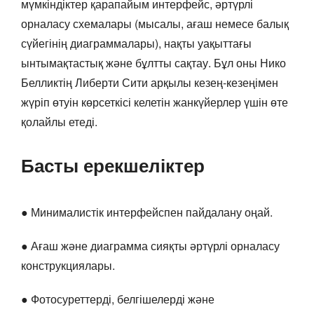
мүмкіндіктер қарапайым интерфейс, әртүрлі
орналасу схемалары (мысалы, ағаш немесе балық
сүйегінің диаграммалары), нақты уақыттағы
ынтымақтастық және бұлтты сақтау. Бұл оны Нико
Белликтің Либерти Сити арқылы кезең-кезеңімен
жүріп өтуін көрсеткісі келетін жанкүйерлер үшін өте
қолайлы етеді.
Басты ерекшеліктер
● Минималистік интерфейспен пайдалану оңай.
● Ағаш және диаграмма сияқты әртүрлі орналасу
конструкциялары.
● Фотосуреттерді, белгішелерді және