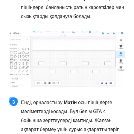
пішіндерді байланыстыратын көрсеткілер мен
сызықтарды қолдануға болады.
3
Енді, орналастыру
Мәтін
осы пішіндерге
мәліметтерді қосады. Бұл бөлім GTA 4
бойынша зерттеулерді қамтиды. Жалған
ақпарат бермеу үшін дұрыс ақпаратты теріп