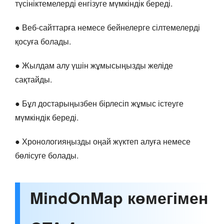
түсініктемелерді енгізуге мүмкіндік береді.
● Веб-сайттарға немесе бейнелерге сілтемелерді
қосуға болады.
● Жылдам алу үшін жұмысыңызды желіде
сақтайды.
● Бұл достарыңызбен бірлесіп жұмыс істеуге
мүмкіндік береді.
● Хронологияңызды оңай жүктеп алуға немесе
бөлісуге болады.
MindOnMap көмегімен