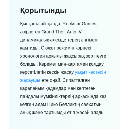
Қорытынды
Қысқаша айтқанда, Rockstar Games
әзірлеген Grand Theft Auto IV
динамикалық әлемде терең әңгімені
қамтиды. Сюжет режимін көрнекі
хронология арқылы жақсырақ зерттеуге
болады. Керемет мин-картамен қолдау
көрсетілетін кескін жасау
уақыт кестесін
жасаушы
өте оңай. Сипатталған
қарапайым қадамдар мен көптеген
пайдалы мүмкіндіктердің арқасында кез
келген адам Нико Белликтің саяхатын
анық және тартымды етіп жасай алады.