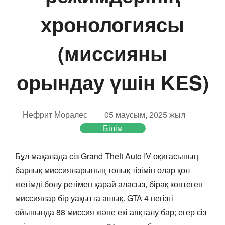
хронологиясы
(миссияны
орындау үшін KES)
Нефрит Моралес
05 маусым, 2025 жыл
Білім
Бұл мақалада сіз Grand Theft Auto IV оқиғасының
барлық миссияларының толық тізімін олар қол
жетімді болу ретімен қарай аласыз, бірақ көптеген
миссиялар бір уақытта ашық. GTA 4 негізгі
ойынында 88 миссия және екі аяқталу бар; егер сіз