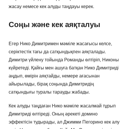
жасау немесе кек алуды таңдауы керек.
Соңы және кек аяқталуы
Егер Нико Димитримен мәміле жасағысы келсе,
серіктестік тағы да сатқындықпен аяқталады.
Димитри үйлену тойында Романды өлтіріп, Никоны
күйретеді. Қайғы мен ашуға батқан Нико Димитриді
аңдып, өмірін аяқтайды, немере ағасынан
айырылады, бірақ соңында Димитридің
сатқындығы туралы тарауды жабады.
Кек алуды таңдаған Нико мәміле жасалмай тұрып
Димитриді өлтіреді. Оның әрекеті домино
эффектісін тудырады, ал Джимми Пегорино кек алу