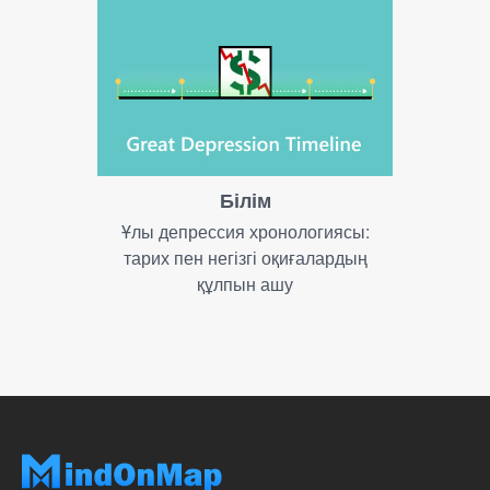
Білім
Ұлы депрессия хронологиясы:
тарих пен негізгі оқиғалардың
құлпын ашу