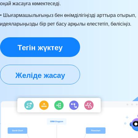
оңай жасауға көмектеседі.
• Шығармашылығыңыз бен өнімділігіңізді арттыра отырып,
идеяларыңызды бір рет басу арқылы елестетіп, бөлісіңіз.
Тегін жүктеу
Желіде жасау