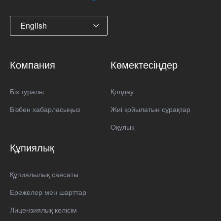
English
Компания
Көмектесіңдер
Біз туралы
Қолдау
Бізбен хабарласыңыз
Жиі қойылатын сұрақтар
Оқулық
Құпиялық
Құпиялылық саясаты
Ережелер мен шарттар
Лицензиялық келісім