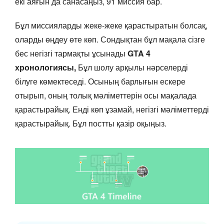
екі аяғын да санасаңыз, 91 миссия бар.
Бұл миссияларды жеке-жеке қарастыратын болсақ,
оларды өңдеу өте көп. Сондықтан бұл мақала сізге
бес негізгі тармақты ұсынады
GTA 4
хронологиясы,
Бұл шолу арқылы нәрселерді
білуге көмектеседі. Осының барлығын ескере
отырып, оның толық мәліметтерін осы мақалада
қарастырайық. Енді көп ұзамай, негізгі мәліметтерді
қарастырайық. Бұл постты қазір оқыңыз.