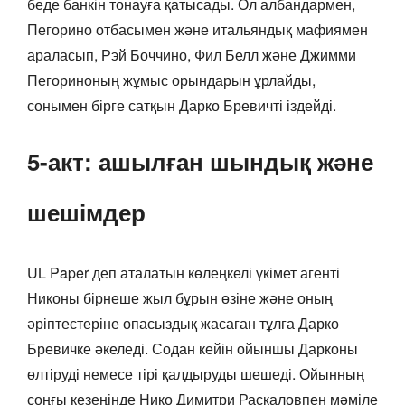
беде банкін тонауға қатысады. Ол албандармен,
Пегорино отбасымен және итальяндық мафиямен
араласып, Рэй Боччино, Фил Белл және Джимми
Пегориноның жұмыс орындарын ұрлайды,
сонымен бірге сатқын Дарко Бревичті іздейді.
5-акт: ашылған шындық және
шешімдер
UL Paper деп аталатын көлеңкелі үкімет агенті
Никоны бірнеше жыл бұрын өзіне және оның
әріптестеріне опасыздық жасаған тұлға Дарко
Бревичке әкеледі. Содан кейін ойыншы Дарконы
өлтіруді немесе тірі қалдыруды шешеді. Ойынның
соңғы кезеңінде Нико Димитри Раскаловпен мәміле