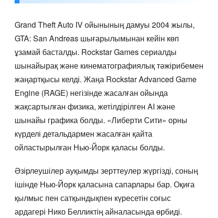
Grand Theft Auto IV ойынының дамуы 2004 жылы,
GTA: San Andreas шығарылымынан кейін көп
ұзамай басталды. Rockstar Games сериалды
шынайырақ және кинематографиялық тәжірибемен
жаңартқысы келді. Жаңа Rockstar Advanced Game
Engine (RAGE) негізінде жасалған ойында
жақсартылған физика, жетілдірілген AI және
шынайы графика болды. «Либерти Сити» орны
күрделі детальдармен жасалған қайта
ойластырылған Нью-Йорк қаласы болды.
Әзірлеушілер ауқымды зерттеулер жүргізді, соның
ішінде Нью-Йорк қаласына сапарлары бар. Оқиға
қылмыс пен сатқындықпен күресетін соғыс
ардагері Нико Белликтің айналасында өрбиді.