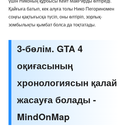
үшін Никоның құрбысы Кейт МакРирды өлтіреді.
Қайғыға батып, кек алуға толы Нико Пегориномен
соңғы қақтығысқа түсіп, оны өлтіріп, зорлық-
зомбылықты қымбат болса да тоқтатады.
3-бөлім. GTA 4
оқиғасының
хронологиясын қалай
жасауға болады -
MindOnMap