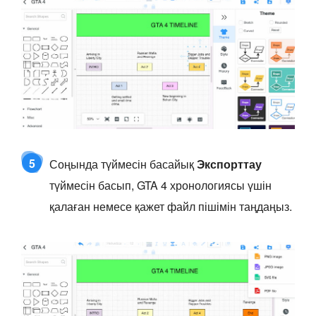
5
Соңында түймесін басайық
Экспорттау
түймесін басып, GTA 4 хронологиясы үшін
қалаған немесе қажет файл пішімін таңдаңыз.