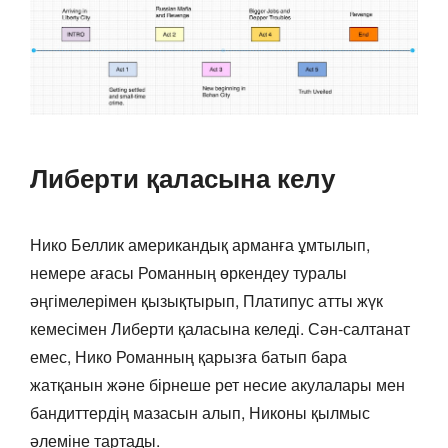
Либерти қаласына келу
Нико Беллик американдық арманға ұмтылып,
немере ағасы Романның өркендеу туралы
әңгімелерімен қызықтырып, Платипус атты жүк
кемесімен Либерти қаласына келеді. Сән-салтанат
емес, Нико Романның қарызға батып бара
жатқанын және бірнеше рет несие акулалары мен
бандиттердің мазасын алып, Никоны қылмыс
әлеміне тартады.