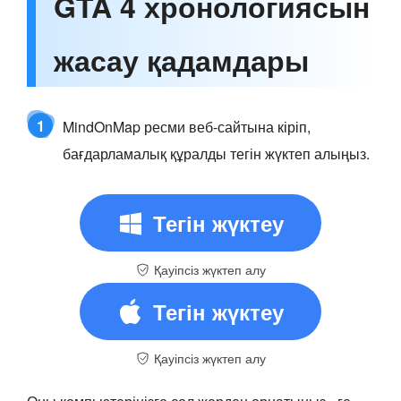
GTA 4 хронологиясын
жасау қадамдары
1
MindOnMap ресми веб-сайтына кіріп,
бағдарламалық құралды тегін жүктеп алыңыз.
Тегін жүктеу
Қауіпсіз жүктеп алу
Тегін жүктеу
Қауіпсіз жүктеп алу