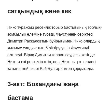
сатқындық және кек
Нико тұрақсыз ресейлік тобыр бастығының зорлық-
зомбылық әлеміне түседі. Фаустиннің серіктесі
Димитри Раскаловтың бұйрығымен Нико олардың
қылмыс синдикатын біріктіру үшін Фаустинді
өлтіреді. Бірақ Димитри героин саудасы кезінде
Никоға екі рет кесіп өтіп, оны Никоның өткендегі
қатыгез кейіпкері Рэй Булгаринмен қорқытады.
3-акт: Бохандағы жаңа
бастама