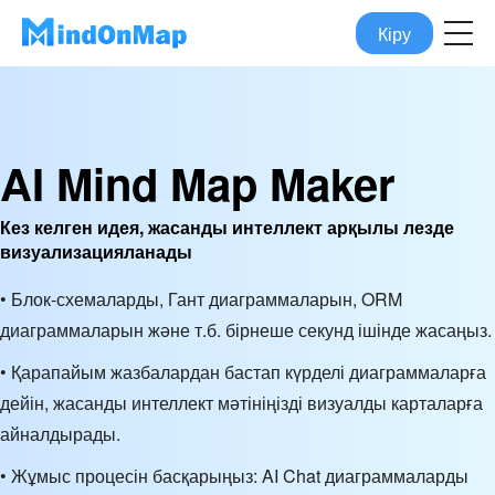
Кіру
AI Mind Map Maker
Кез келген идея, жасанды интеллект арқылы лезде
визуализацияланады
• Блок-схемаларды, Гант диаграммаларын, ORM
диаграммаларын және т.б. бірнеше секунд ішінде жасаңыз.
• Қарапайым жазбалардан бастап күрделі диаграммаларға
дейін, жасанды интеллект мәтініңізді визуалды карталарға
айналдырады.
• Жұмыс процесін басқарыңыз: AI Chat диаграммаларды