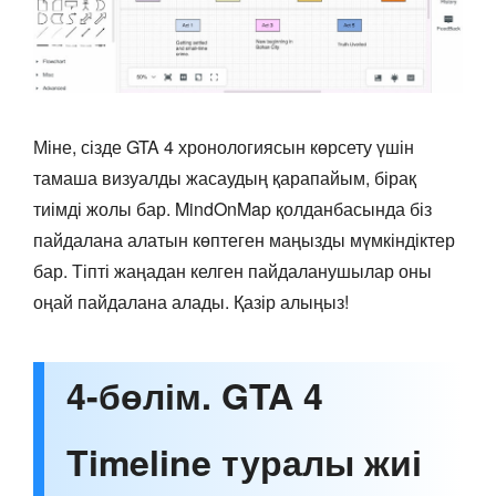
Міне, сізде GTA 4 хронологиясын көрсету үшін
тамаша визуалды жасаудың қарапайым, бірақ
тиімді жолы бар. MindOnMap қолданбасында біз
пайдалана алатын көптеген маңызды мүмкіндіктер
бар. Тіпті жаңадан келген пайдаланушылар оны
оңай пайдалана алады. Қазір алыңыз!
4-бөлім. GTA 4
Timeline туралы жиі