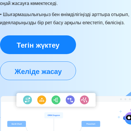
оңай жасауға көмектеседі.
• Шығармашылығыңыз бен өнімділігіңізді арттыра отырып,
идеяларыңызды бір рет басу арқылы елестетіп, бөлісіңіз.
Тегін жүктеу
Желіде жасау