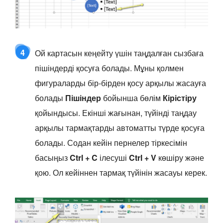
4
Ой картасын кеңейту үшін таңдалған сызбаға
пішіндерді қосуға болады. Мұны қолмен
фигураларды бір-бірден қосу арқылы жасауға
болады
Пішіндер
бойынша бөлім
Кірістіру
қойындысы. Екінші жағынан, түйінді таңдау
арқылы тармақтарды автоматты түрде қосуға
болады. Содан кейін пернелер тіркесімін
басыңыз
Ctrl + C
ілесуші
Ctrl + V
көшіру және
қою. Ол кейіннен тармақ түйінін жасауы керек.