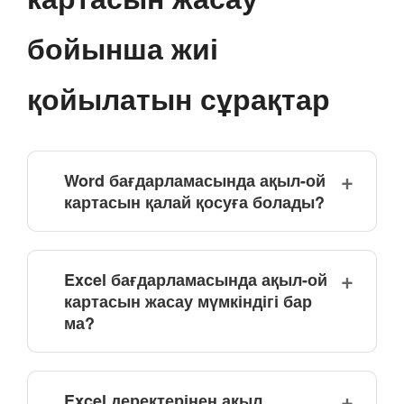
бойынша жиі
қойылатын сұрақтар
Word бағдарламасында ақыл-ой
картасын қалай қосуға болады?
Excel бағдарламасында ақыл-ой
картасын жасау мүмкіндігі бар
ма?
Excel деректерінен ақыл