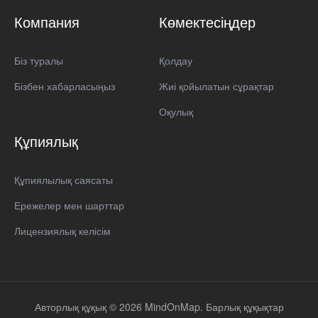
Компания
Көмектесіңдер
Біз туралы
Қолдау
Бізбен хабарласыңыз
Жиі қойылатын сұрақтар
Оқулық
Құпиялық
Құпиялылық саясаты
Ережелер мен шарттар
Лицензиялық келісім
Авторлық құқық © 2026 MindOnMap. Барлық құқықтар