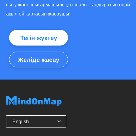
сызу және шығармашылықты шабыттандыратын оңай
ақыл-ой картасын жасаушы!
Тегін жүктеу
Желіде жасау
English