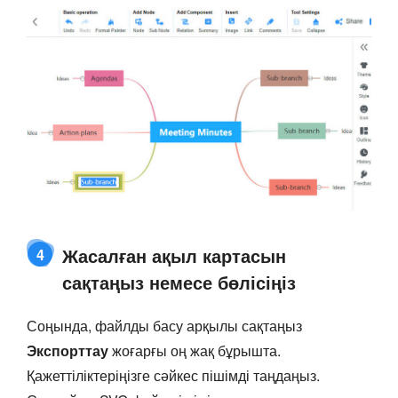
Жасалған ақыл картасын
4
сақтаңыз немесе бөлісіңіз
Соңында, файлды басу арқылы сақтаңыз
Экспорттау
жоғарғы оң жақ бұрышта.
Қажеттіліктеріңізге сәйкес пішімді таңдаңыз.