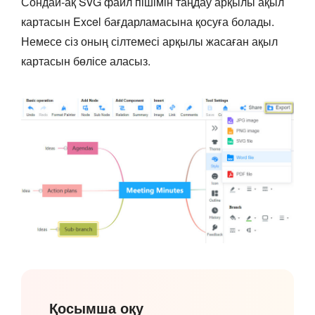
Сондай-ақ SVG файл пішімін таңдау арқылы ақыл
картасын Excel бағдарламасына қосуға болады.
Немесе сіз оның сілтемесі арқылы жасаған ақыл
картасын бөлісе аласыз.
Қосымша оқу