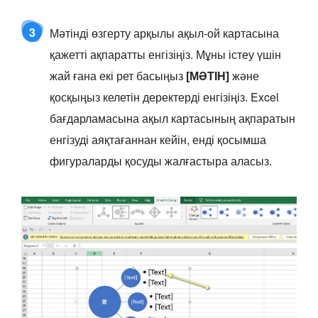
3
Мәтінді өзгерту арқылы ақыл-ой картасына
қажетті ақпаратты енгізіңіз. Мұны істеу үшін
жай ғана екі рет басыңыз
[МӘТІН]
және
қосқыңыз келетін деректерді енгізіңіз. Excel
бағдарламасына ақыл картасының ақпаратын
енгізуді аяқтағаннан кейін, енді қосымша
фигураларды қосуды жалғастыра аласыз.