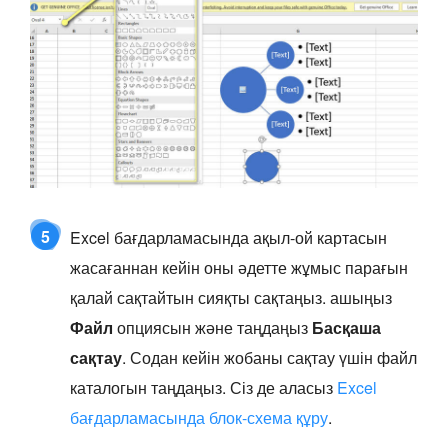
5
Excel бағдарламасында ақыл-ой картасын
жасағаннан кейін оны әдетте жұмыс парағын
қалай сақтайтын сияқты сақтаңыз. ашыңыз
Файл
опциясын және таңдаңыз
Басқаша
сақтау
. Содан кейін жобаны сақтау үшін файл
каталогын таңдаңыз. Сіз де аласыз
Excel
бағдарламасында блок-схема құру
.