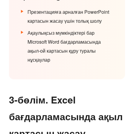
Презентацияға арналған PowerPoint
картасын жасау үшін толық шолу
Ақаулықсыз мүмкіндіктері бар
Microsoft Word бағдарламасында
ақыл-ой картасын құру туралы
нұсқаулар
3-бөлім. Excel
бағдарламасында ақыл
картасын жасау