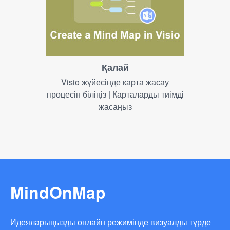
Қалай
Visio жүйесінде карта жасау
процесін біліңіз | Карталарды тиімді
жасаңыз
MindOnMap
Идеяларыңызды онлайн режимінде визуалды түрде