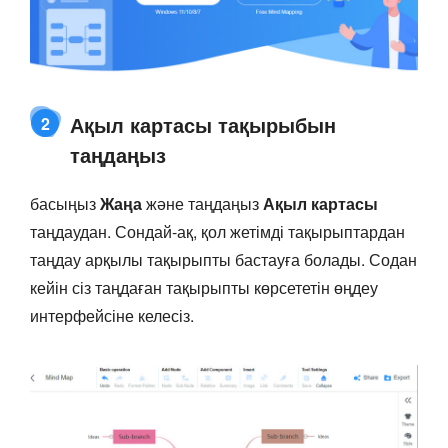
Ақыл картасы тақырыбын
2
таңдаңыз
басыңыз
Жаңа
және таңдаңыз
Ақыл картасы
таңдаудан. Сондай-ақ, қол жетімді тақырыптардан
таңдау арқылы тақырыпты бастауға болады. Содан
кейін сіз таңдаған тақырыпты көрсететін өңдеу
интерфейсіне келесіз.