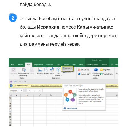
пайда болады.
2
астында Excel ақыл картасы үлгісін таңдауға
болады
Иерархия
немесе
Қарым-қатынас
қойындысы. Таңдағаннан кейін деректері жоқ
диаграмманы көруіңіз керек.