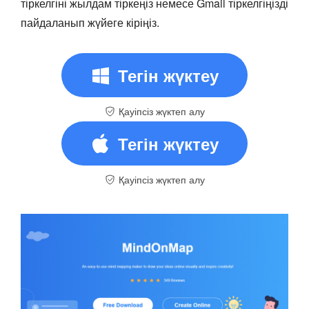
тіркелгіні жылдам тіркеңіз немесе Gmail тіркелгіңізді
пайдаланып жүйеге кіріңіз.
Тегін жүктеу
Қауіпсіз жүктеп алу
Тегін жүктеу
Қауіпсіз жүктеп алу