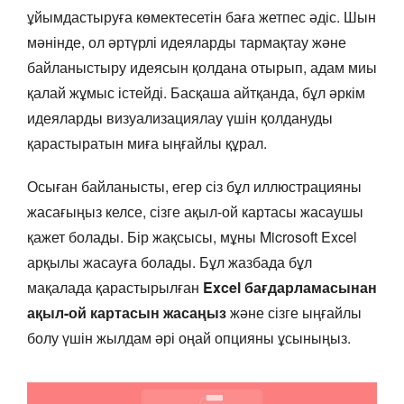
ұйымдастыруға көмектесетін баға жетпес әдіс. Шын
мәнінде, ол әртүрлі идеяларды тармақтау және
байланыстыру идеясын қолдана отырып, адам миы
қалай жұмыс істейді. Басқаша айтқанда, бұл әркім
идеяларды визуализациялау үшін қолдануды
қарастыратын миға ыңғайлы құрал.
Осыған байланысты, егер сіз бұл иллюстрацияны
жасағыңыз келсе, сізге ақыл-ой картасы жасаушы
қажет болады. Бір жақсысы, мұны Microsoft Excel
арқылы жасауға болады. Бұл жазбада бұл
мақалада қарастырылған
Excel бағдарламасынан
ақыл-ой картасын жасаңыз
және сізге ыңғайлы
болу үшін жылдам әрі оңай опцияны ұсыныңыз.