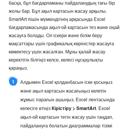
басқа, бұл бағдарламаны пайдаланудың тағы бір
жолы бар. Бұл ақыл картасын жасау арқылы.
SmartArt пішін мүмкіндігінің арқасында Excel
бағдарламасында ақыл-ой картасын тез және оңай
жасауға болады. Ол іскери және білім беру
мақсаттары үшін графикалық көріністер жасауға
көмектесу үшін жасалған. Мұны қалай жасау
керектігін білгіңіз келсе, келесі нұсқаулықты
қараңыз.
1
Алдымен Excel қолданбасын іске қосыңыз
және ақыл картасын жасағыңыз келетін
жұмыс парағын ашыңыз. Excel лентасында
келесіге өтіңіз
Кірістіру > SmartArt
. Excel
ақыл-ой картасын тегін жасау үшін таңдап,
пайдалануға болатын диаграммалар тізімі