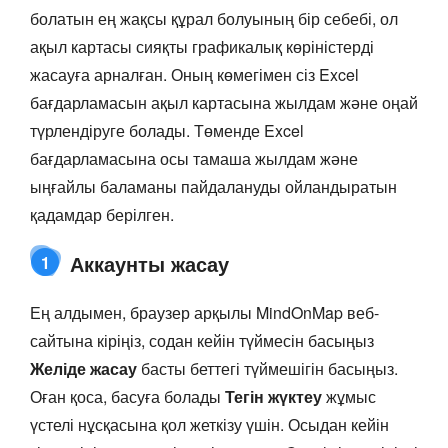
болатын ең жақсы құрал болуының бір себебі, ол
ақыл картасы сияқты графикалық көріністерді
жасауға арналған. Оның көмегімен сіз Excel
бағдарламасын ақыл картасына жылдам және оңай
түрлендіруге болады. Төменде Excel
бағдарламасына осы тамаша жылдам және
ыңғайлы баламаны пайдалануды ойландыратын
қадамдар берілген.
Аккаунты жасау
1
Ең алдымен, браузер арқылы MindOnMap веб-
сайтына кіріңіз, содан кейін түймесін басыңыз
Желіде жасау
басты беттегі түймешігін басыңыз.
Оған қоса, басуға болады
Тегін жүктеу
жұмыс
үстелі нұсқасына қол жеткізу үшін. Осыдан кейін