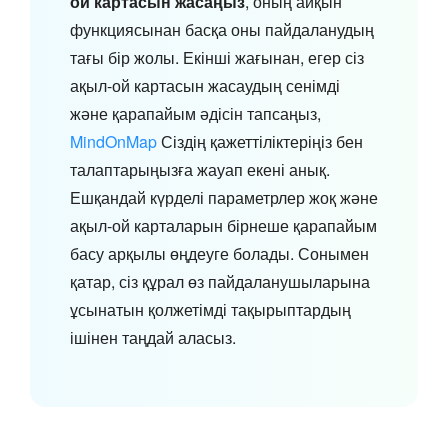
ой картасын жасаңыз
, оның айқын
функциясынан басқа оны пайдаланудың
тағы бір жолы. Екінші жағынан, егер сіз
ақыл-ой картасын жасаудың сенімді
және қарапайым әдісін тапсаңыз,
MindOnMap
Сіздің қажеттіліктеріңіз бен
талаптарыңызға жауап екені анық.
Ешқандай күрделі параметрлер жоқ және
ақыл-ой карталарын бірнеше қарапайым
басу арқылы өңдеуге болады. Сонымен
қатар, сіз құрал өз пайдаланушыларына
ұсынатын қолжетімді тақырыптардың
ішінен таңдай аласыз.