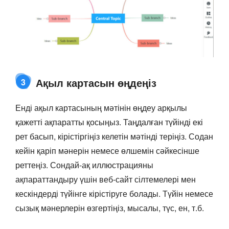
Ақыл картасын өңдеңіз
3
Енді ақыл картасының мәтінін өңдеу арқылы
қажетті ақпаратты қосыңыз. Таңдалған түйінді екі
рет басып, кірістіргіңіз келетін мәтінді теріңіз. Содан
кейін қаріп мәнерін немесе өлшемін сәйкесінше
реттеңіз. Сондай-ақ иллюстрацияны
ақпараттандыру үшін веб-сайт сілтемелері мен
кескіндерді түйінге кірістіруге болады. Түйін немесе
сызық мәнерлерін өзгертіңіз, мысалы, түс, ен, т.б.