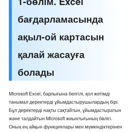
1-бөлім. Excel
бағдарламасында
ақыл-ой картасын
қалай жасауға
болады
Microsoft Excel, барлығына белгілі, қол жетімді
танымал деректерді ұйымдастырушылардың бірі.
Бұл деректерді нақты сақтайтын, ұйымдастыратын
және талдайтын Microsoft жиынтығының бөлігі.
Оның ең айқын функциялары мен мүмкіндіктерінен