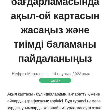
бағдарламасында
ақыл-ой картасын
жасаңыз және
тиімді баламаны
пайдаланыңыз
Нефрит Моралес
14 наурыз, 2022 жыл
Қалай
Ақыл картасы - бұл идеялардың, ақпараттың және
ойлардың графикалық көрінісі. Бұл күрделі немесе
күрделі ұғымдарды қарапайым түрде жасауға және