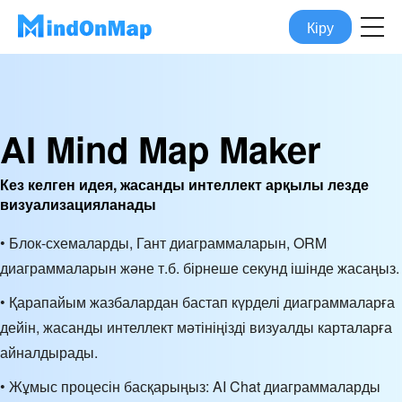
Кіру
AI Mind Map Maker
Кез келген идея, жасанды интеллект арқылы лезде
визуализацияланады
• Блок-схемаларды, Гант диаграммаларын, ORM
диаграммаларын және т.б. бірнеше секунд ішінде жасаңыз.
• Қарапайым жазбалардан бастап күрделі диаграммаларға
дейін, жасанды интеллект мәтініңізді визуалды карталарға
айналдырады.
• Жұмыс процесін басқарыңыз: AI Chat диаграммаларды