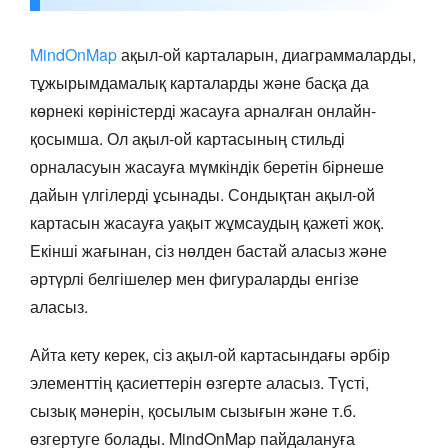
MindOnMap
ақыл-ой карталарын, диаграммаларды,
тұжырымдамалық карталарды және басқа да
көрнекі көріністерді жасауға арналған онлайн-
қосымша. Ол ақыл-ой картасының стильді
орналасуын жасауға мүмкіндік беретін бірнеше
дайын үлгілерді ұсынады. Сондықтан ақыл-ой
картасын жасауға уақыт жұмсаудың қажеті жоқ.
Екінші жағынан, сіз нөлден бастай аласыз және
әртүрлі белгішелер мен фигураларды енгізе
аласыз.
Айта кету керек, сіз ақыл-ой картасындағы әрбір
элементтің қасиеттерін өзгерте аласыз. Түсті,
сызық мәнерін, қосылым сызығын және т.б.
өзгертуге болады. MindOnMap пайдалануға